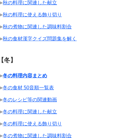
≫
秋の料理に関連した献立
≫
秋の料理に使える飾り切り
≫
秋の煮物に関連した調味料割合
≫
秋の食材漢字クイズ問題集を解く
【冬】
≫
冬の料理内容まとめ
≫
冬の食材 50音順一覧表
≫
冬のレシピ等の関連動画
≫
冬の料理に関連した献立
≫
冬の料理に使える飾り切り
≫
冬の煮物に関連した調味料割合