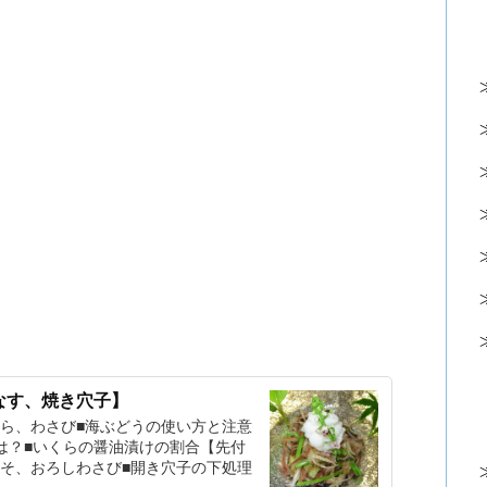
なす、焼き穴子】
ら、わさび■海ぶどうの使い方と注意
は？■いくらの醤油漬けの割合【先付
そ、おろしわさび■開き穴子の下処理