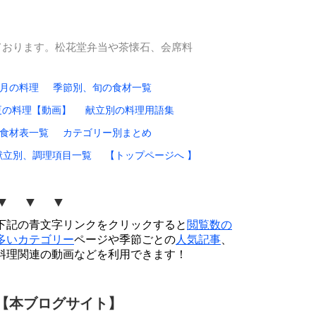
ております。松花堂弁当や茶懐石、会席料
0月の料理
季節別、旬の食材一覧
夏の料理【動画】
献立別の料理用語集
食材表一覧
カテゴリー別まとめ
献立別、調理項目一覧
【トップページへ 】
▼ ▼ ▼
下記の青文字リンクをクリックすると
閲覧数の
多いカテゴリー
ページや季節ごとの
人気記事
、
料理関連の動画などを利用できます！
【本ブログサイト】