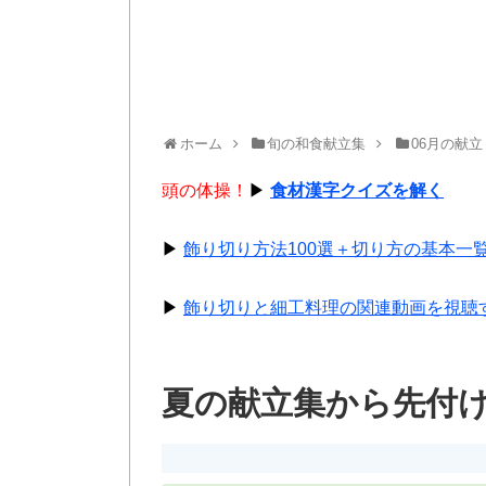
ホーム
旬の和食献立集
06月の献立
頭の体操！
▶
食材漢字クイズを解く
▶
飾り切り方法100選＋切り方の基本一
▶
飾り切りと細工料理の関連動画を視聴
夏の献立集から先付