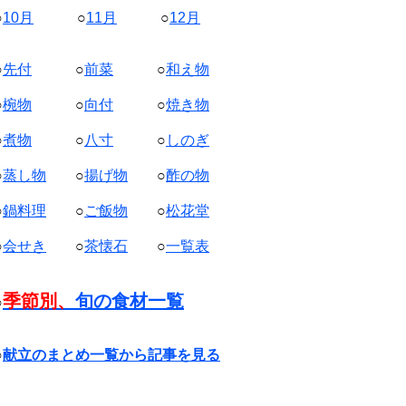
○
10月
○
11月
○
12月
○
先付
○
前菜
○
和え物
○
椀物
○
向付
○
焼き物
○
煮物
○
八寸
○
しのぎ
○
蒸し物
○
揚げ物
○
酢の物
○
鍋料理
○
ご飯物
○
松花堂
○
会せき
○
茶懐石
○
一覧表
季節別、
旬の食材一覧
○
○
献立のまとめ一覧から記事を見る