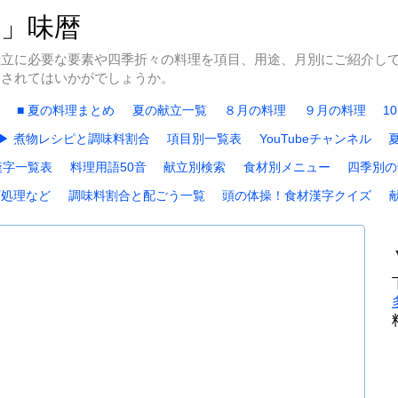
冬」味暦
献立に必要な要素や四季折々の料理を項目、用途、月別にご紹介し
にされてはいかがでしょうか。
■ 夏の料理まとめ
夏の献立一覧
８月の料理
９月の料理
1
▶ 煮物レシピと調味料割合
項目別一覧表
YouTubeチャンネル
漢字一覧表
料理用語50音
献立別検索
食材別メニュー
四季別の
下処理など
調味料割合と配ごう一覧
頭の体操！食材漢字クイズ