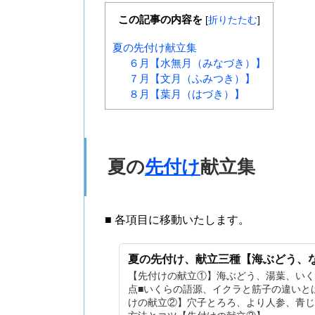
この記事の内容を
[
折りたたむ
]
夏の先付け献立集
６月【水無月（みなづき）】
７月【文月（ふみつき）】
８月【葉月（はづき）】
夏の
先付け
献立集
■ 各項目に移動いたします。
夏の先付け、献立三種【海ぶどう、
【先付けの献立①】海ぶどう、湯葉、いく
点■いくらの語源、イクラと筋子の違いと
けの献立②】穴子とろろ、より人参、青じ