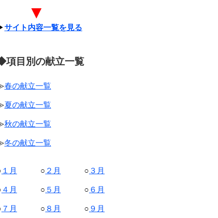
▼
▶
サイト内容一覧を見る
◆項目別の献立一覧
≫
春の献立一覧
≫
夏の献立一覧
≫
秋の献立一覧
≫
冬の献立一覧
○
１月
○
２月
○
３月
○
４月
○
５月
○
６月
○
７月
○
８月
○
９月