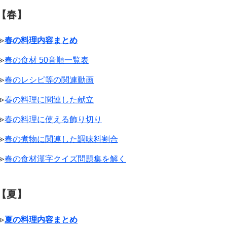
【春】
≫
春の料理内容まとめ
≫
春の食材 50音順一覧表
≫
春のレシピ等の関連動画
≫
春の料理に関連した献立
≫
春の料理に使える飾り切り
≫
春の煮物に関連した調味料割合
≫
春の食材漢字クイズ問題集を解く
【夏】
≫
夏の料理内容まとめ