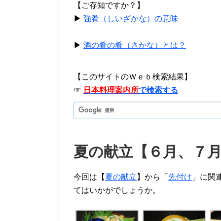
【ご存知ですか？】
▶
強肴（しいざかな）の意味
▶
酒の肴の肴（さかな）とは？
【このサイトのＷｅｂ検索結果】
☞
日本料理案内所
で検索する
夏の献立【６月、７
今回は【
夏の献立
】から「
先付け
」に関
てはいかがでしょうか。