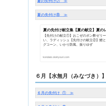
夏の先付け⑦　≫
夏の先付け⑧　≫
夏の先付け献立集【夏の献立】夏の
【先付けの献立①】おこぜのポン酢ゼリー
い、ラディッシュ【先付けの献立②】鱧と
グコーン、いかり防風、振りゆず
kondate.oisiiryouri.com
６月【水無月（みなづき）
６月の先付け ①　≫