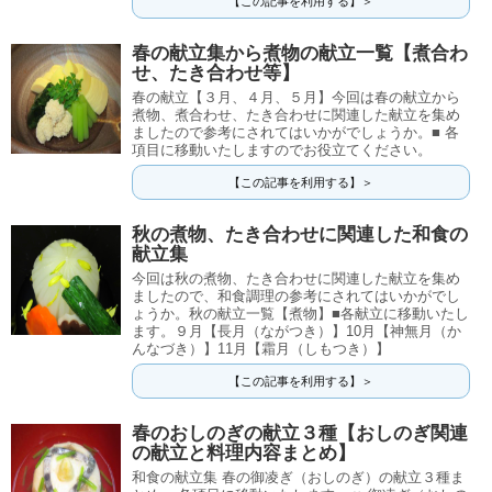
【この記事を利用する】＞
春の献立集から煮物の献立一覧【煮合わ
せ、たき合わせ等】
春の献立【３月、４月、５月】今回は春の献立から
煮物、煮合わせ、たき合わせに関連した献立を集め
ましたので参考にされてはいかがでしょうか。■ 各
項目に移動いたしますのでお役立てください。
【この記事を利用する】＞
秋の煮物、たき合わせに関連した和食の
献立集
今回は秋の煮物、たき合わせに関連した献立を集め
ましたので、和食調理の参考にされてはいかがでし
ょうか。秋の献立一覧【煮物】■各献立に移動いたし
ます。９月【長月（ながつき）】10月【神無月（か
んなづき）】11月【霜月（しもつき）】
【この記事を利用する】＞
春のおしのぎの献立３種【おしのぎ関連
の献立と料理内容まとめ】
和食の献立集 春の御凌ぎ（おしのぎ）の献立３種ま