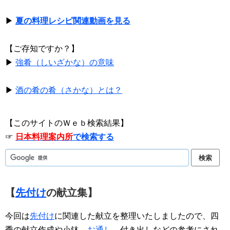
▶
夏の料理レシピ関連動画を見る
【ご存知ですか？】
▶
強肴（しいざかな）の意味
▶
酒の肴の肴（さかな）とは？
【このサイトのＷｅｂ検索結果】
☞
日本料理案内所
で検索する
【
先付け
の献立集】
今回は
先付け
に関連した献立を整理いたしましたので、四
季の献立作成や小鉢、
お通し
、付き出しなどの参考にされ