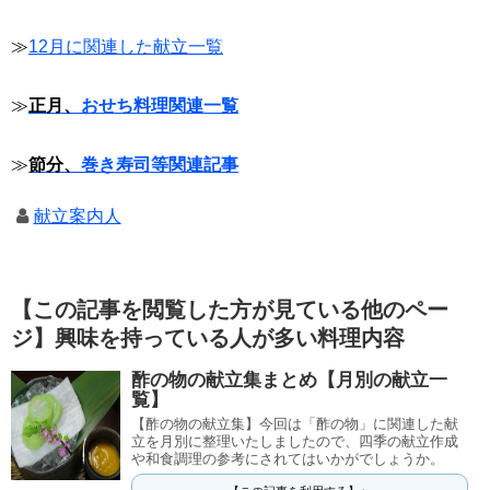
≫
12月に関連した献立一覧
≫
正月、
おせち料理関連一覧
≫
節分、
巻き寿司等関連記事
献立案内人
【この記事を閲覧した方が見ている他のペー
ジ】興味を持っている人が多い料理内容
酢の物の献立集まとめ【月別の献立一
覧】
【酢の物の献立集】今回は「酢の物」に関連した献
立を月別に整理いたしましたので、四季の献立作成
や和食調理の参考にされてはいかがでしょうか。