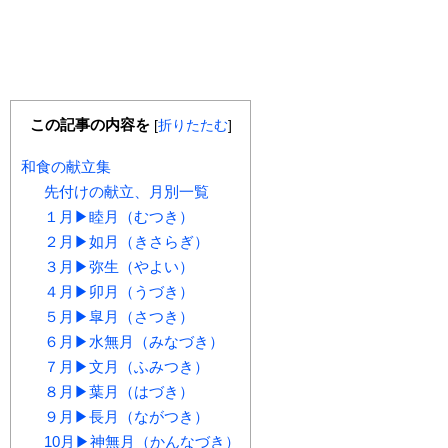
この記事の内容を
[
折りたたむ
]
和食の献立集
先付けの献立、月別一覧
１月▶睦月（むつき）
２月▶如月（きさらぎ）
３月▶弥生（やよい）
４月▶卯月（うづき）
５月▶皐月（さつき）
６月▶水無月（みなづき）
７月▶文月（ふみつき）
８月▶葉月（はづき）
９月▶長月（ながつき）
10月▶神無月（かんなづき）