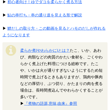
▶
初心者向け！ゆでダコを柔らかく煮る方法
▶
鮎の串打ち・串の通り道を見える形で解説
▶
鱧だしの取り方・この動画を見るとハモのだしが作れる
ようになります
柔らか煮(やわらかに)とは？
たこ、いか、あわ
び、肉類などの肉質のかたい食材を、ごくやわ
らかく煮上げた料理につける総称です。たこ
や、いかは火が通りすぎないようにするため短
時間で煮上げるときもありますが、鶏肉や豚肉
などの厚切り、ぶつ切り、かたまりの肉を煮る
場合は、長時間煮込んでやわらかくすることが
多いです。
▶
『煮物の語源,意味,由来』参照