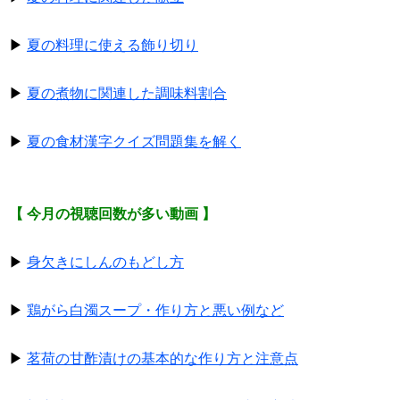
▶
夏の料理に使える飾り切り
▶
夏の煮物に関連した調味料割合
▶
夏の食材漢字クイズ問題集を解く
【 今月の視聴回数が多い動画 】
▶
身欠きにしんのもどし方
▶
鶏がら白濁スープ・作り方と悪い例など
▶
茗荷の甘酢漬けの基本的な作り方と注意点