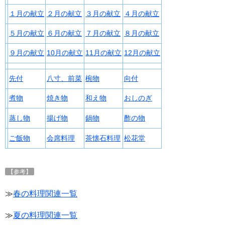
１月の献立
２月の献立
３月の献立
４月の献立
５月の献立
６月の献立
７月の献立
８月の献立
９月の献立
10月の献立
11月の献立
12月の献立
先付
八寸、前菜
椀物
向付
煮物
焼き物
和え物
おしのぎ
蒸し物
揚げ物
鍋物
酢の物
ご飯物
会席料理
茶懐石料理
松花堂
【参考】
≫
春の料理関連一覧
≫
夏の料理関連一覧