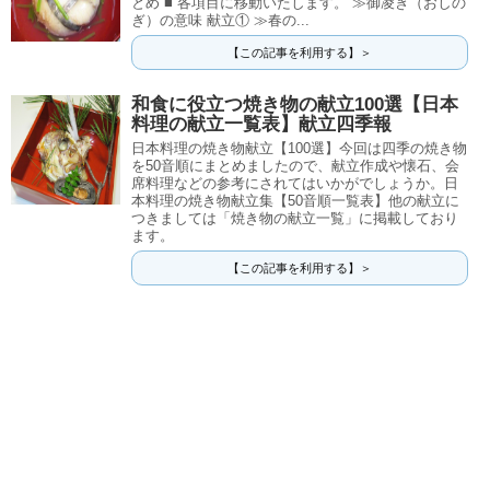
とめ ■ 各項目に移動いたします。 ≫御凌ぎ（おしの
ぎ）の意味 献立① ≫春の...
【この記事を利用する】＞
和食に役立つ焼き物の献立100選【日本
料理の献立一覧表】献立四季報
日本料理の焼き物献立【100選】今回は四季の焼き物
を50音順にまとめましたので、献立作成や懐石、会
席料理などの参考にされてはいかがでしょうか。日
本料理の焼き物献立集【50音順一覧表】他の献立に
つきましては「焼き物の献立一覧」に掲載しており
ます。
【この記事を利用する】＞