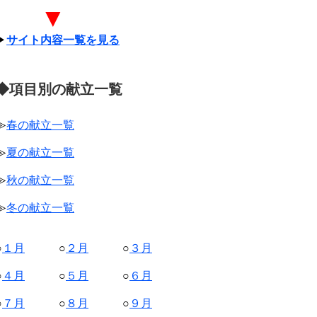
▼
▶
サイト内容一覧を見る
◆項目別の献立一覧
≫
春の献立一覧
≫
夏の献立一覧
≫
秋の献立一覧
≫
冬の献立一覧
○
１月
○
２月
○
３月
○
４月
○
５月
○
６月
○
７月
○
８月
○
９月