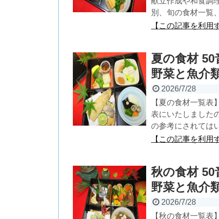
献立作成や和食調
別、旬の食材一覧
【この記事を利用
夏の食材 5
野菜と魚介類
2026/7/28
【夏の食材一覧表
表にいたしました
の参考にされては
【この記事を利用
秋の食材 5
野菜と魚介類
2026/7/28
【秋の食材一覧表