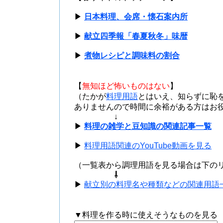
▶
日本料理、会席・懐石案内所
▶
献立四季報「春夏秋冬」味暦
▶
煮物レシピと調味料の割合
【
無知ほど怖いものはない
】
（たかが
料理用語
とはいえ、知らずに恥
ありませんので時間に余裕がある方はお
↓
▶
料理の雑学と豆知識の関連記事一覧
▶
料理用語関連のYouTube動画を見る
（一覧表から調理用語を見る場合は下の
⇩
▶
献立別の料理名や種類などの関連用語一
▼料理を作る時に使えそうなものを見る