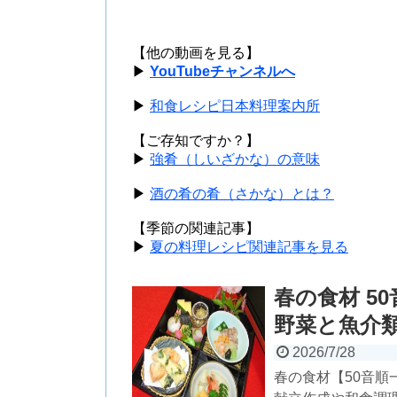
【他の動画を見る】
▶
YouTubeチャンネルへ
▶
和食レシピ日本料理案内所
【ご存知ですか？】
▶
強肴（しいざかな）の意味
▶
酒の肴の肴（さかな）とは？
【季節の関連記事】
▶
夏の料理レシピ関連記事を見る
春の食材 5
野菜と魚介類
2026/7/28
春の食材【50音