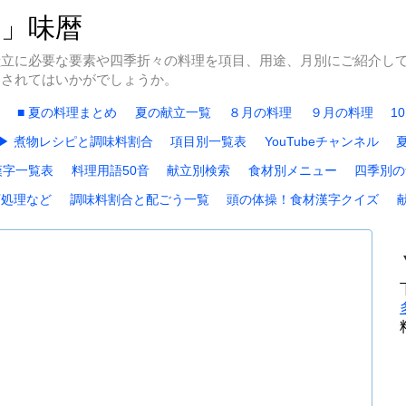
冬」味暦
献立に必要な要素や四季折々の料理を項目、用途、月別にご紹介し
にされてはいかがでしょうか。
■ 夏の料理まとめ
夏の献立一覧
８月の料理
９月の料理
1
▶ 煮物レシピと調味料割合
項目別一覧表
YouTubeチャンネル
漢字一覧表
料理用語50音
献立別検索
食材別メニュー
四季別の
下処理など
調味料割合と配ごう一覧
頭の体操！食材漢字クイズ