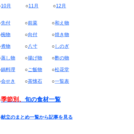
○
10月
○
11月
○
12月
○
先付
○
前菜
○
和え物
○
椀物
○
向付
○
焼き物
○
煮物
○
八寸
○
しのぎ
○
蒸し物
○
揚げ物
○
酢の物
○
鍋料理
○
ご飯物
○
松花堂
○
会せき
○
茶懐石
○
一覧表
季節別、
旬の食材一覧
○
○
献立のまとめ一覧から記事を見る