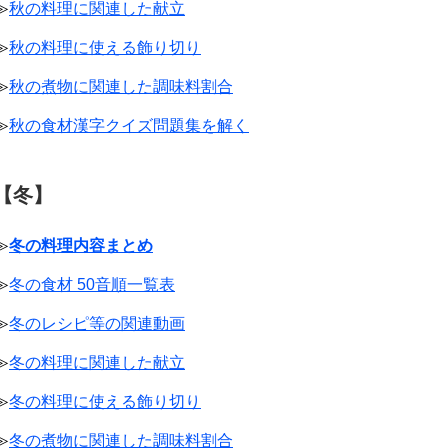
≫
秋の料理に関連した献立
≫
秋の料理に使える飾り切り
≫
秋の煮物に関連した調味料割合
≫
秋の食材漢字クイズ問題集を解く
【冬】
≫
冬の料理内容まとめ
≫
冬の食材 50音順一覧表
≫
冬のレシピ等の関連動画
≫
冬の料理に関連した献立
≫
冬の料理に使える飾り切り
≫
冬の煮物に関連した調味料割合