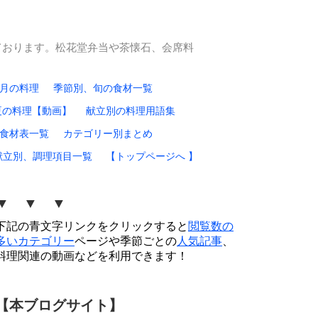
ております。松花堂弁当や茶懐石、会席料
0月の料理
季節別、旬の食材一覧
夏の料理【動画】
献立別の料理用語集
食材表一覧
カテゴリー別まとめ
献立別、調理項目一覧
【トップページへ 】
▼ ▼ ▼
下記の青文字リンクをクリックすると
閲覧数の
多いカテゴリー
ページや季節ごとの
人気記事
、
料理関連の動画などを利用できます！
【本ブログサイト】