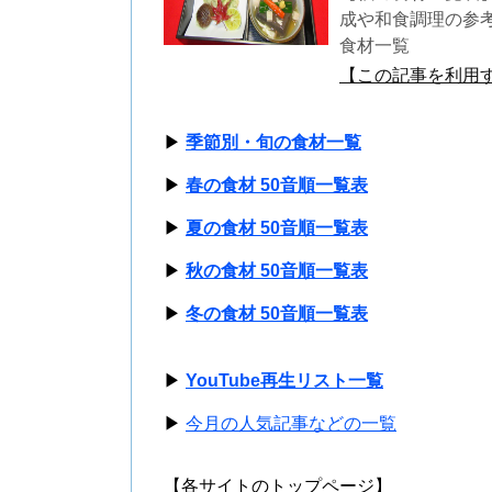
成や和食調理の参
食材一覧
【この記事を利用
▶
季節別・旬の食材一覧
▶
春の食材 50音順一覧表
▶
夏の食材 50音順一覧表
▶
秋の食材 50音順一覧表
▶
冬の食材 50音順一覧表
▶
YouTube再生リスト一覧
▶
今月の人気記事などの一覧
【各サイトのトップページ】