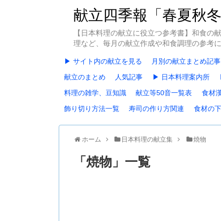
献立四季報「春夏秋
【日本料理の献立に役立つ参考書】和食の
理など、毎月の献立作成や和食調理の参考
▶ サイト内の献立を見る
月別の献立まとめ記事
献立のまとめ
人気記事
▶ 日本料理案内所
料理の雑学、豆知識
献立等50音一覧表
食材
飾り切り方法一覧
寿司の作り方関連
食材の
ホーム
日本料理の献立集
焼物
「
焼物
」
一覧