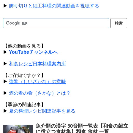
▶
飾り切りと細工料理の関連動画を視聴する
【他の動画を見る】
▶
YouTubeチャンネルへ
▶
和食レシピ日本料理案内所
【ご存知ですか？】
▶
強肴（しいざかな）の意味
▶
酒の肴の肴（さかな）とは？
【季節の関連記事】
▶
夏の料理レシピ関連記事を見る
魚介類の漢字 50音順一覧表【和食の献立
に役立つ食材集】和食 食材 一覧