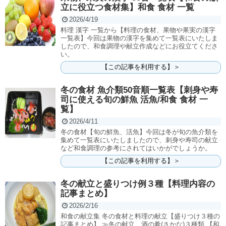
立に役立つ食材集】和食 食材 一覧
2026/4/19
料理 漢字 一覧から【料理の食材、果物や果実の漢字
一覧表】今回は果物の漢字を集めて一覧表にいたしま
したので、和食調理や献立作成などにお役立てくださ
い。
【この記事を利用する】＞
冬の食材 魚介類50音順一覧表【刺身や寿
司に使える旬の鮮魚 活魚/和食 食材 一
覧】
2026/4/11
冬の食材【旬の鮮魚、活魚】今回は冬が旬の魚介類を
集めて一覧表にいたしましたので、刺身や寿司の献立
など和食調理の参考にされてはいかがでしょうか。
【この記事を利用する】＞
冬の献立と盛りつけ例３種【料理内容の
記事まとめ】
2026/2/16
和食の献立集 冬の食材と料理の献立【盛りつけ３種の
記事まとめ】 ≫冬の献立、酒の肴(さかな)３種類 【和