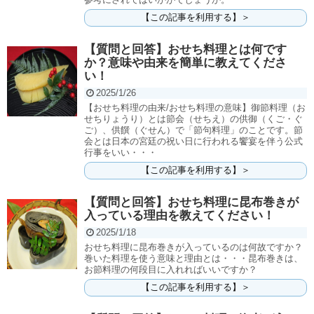
【この記事を利用する】＞
【質問と回答】おせち料理とは何です
か？意味や由来を簡単に教えてくださ
い！
2025/1/26
【おせち料理の由来/おせち料理の意味】御節料理（お
せちりょうり）とは節会（せちえ）の供御（くご・ぐ
ご）、供饌（ぐせん）で「節句料理」のことです。節
会とは日本の宮廷の祝い日に行われる饗宴を伴う公式
行事をいい・・・
【この記事を利用する】＞
【質問と回答】おせち料理に昆布巻きが
入っている理由を教えてください！
2025/1/18
おせち料理に昆布巻きが入っているのは何故ですか？
巻いた料理を使う意味と理由とは・・・昆布巻きは、
お節料理の何段目に入れればいいですか？
【この記事を利用する】＞