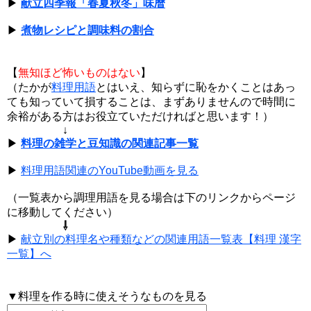
▶
献立四季報「春夏秋冬」味暦
▶
煮物レシピと調味料の割合
【
無知ほど怖いものはない
】
（たかが
料理用語
とはいえ、知らずに恥をかくことはあっ
ても知っていて損することは、まずありませんので時間に
余裕がある方はお役立ていただければと思います！）
↓
▶
料理の雑学と豆知識の関連記事一覧
▶
料理用語関連のYouTube動画を見る
（一覧表から調理用語を見る場合は下のリンクからページ
に移動してください）
⇩
▶
献立別の料理名や種類などの関連用語一覧表【料理 漢字
一覧】へ
▼料理を作る時に使えそうなものを見る