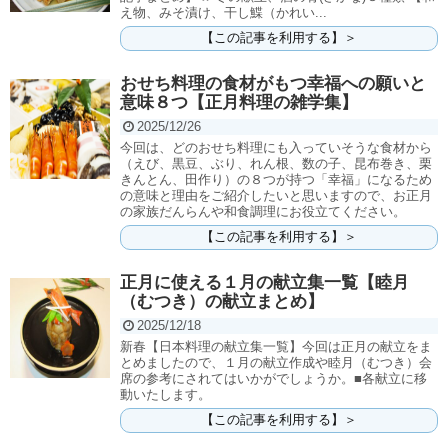
え物、みそ漬け、干し鰈（かれい...
【この記事を利用する】＞
おせち料理の食材がもつ幸福への願いと
意味８つ【正月料理の雑学集】
2025/12/26
今回は、どのおせち料理にも入っていそうな食材から
（えび、黒豆、ぶり、れん根、数の子、昆布巻き、栗
きんとん、田作り）の８つが持つ「幸福」になるため
の意味と理由をご紹介したいと思いますので、お正月
の家族だんらんや和食調理にお役立てください。
【この記事を利用する】＞
正月に使える１月の献立集一覧【睦月
（むつき）の献立まとめ】
2025/12/18
新春【日本料理の献立集一覧】今回は正月の献立をま
とめましたので、１月の献立作成や睦月（むつき）会
席の参考にされてはいかがでしょうか。■各献立に移
動いたします。
【この記事を利用する】＞