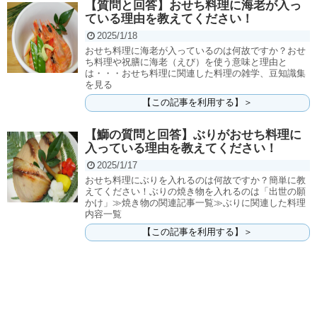
【質問と回答】おせち料理に海老が入っ
ている理由を教えてください！
2025/1/18
おせち料理に海老が入っているのは何故ですか？おせ
ち料理や祝膳に海老（えび）を使う意味と理由と
は・・・おせち料理に関連した料理の雑学、豆知識集
を見る
【この記事を利用する】＞
【鰤の質問と回答】ぶりがおせち料理に
入っている理由を教えてください！
2025/1/17
おせち料理にぶりを入れるのは何故ですか？簡単に教
えてください！ぶりの焼き物を入れるのは「出世の願
かけ」≫焼き物の関連記事一覧≫ぶりに関連した料理
内容一覧
【この記事を利用する】＞