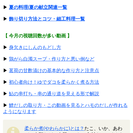
▶
夏の料理/夏の献立関連一覧
▶
飾り切り方法とコツ・細工料理一覧
【 今月の視聴回数が多い動画 】
▶
身欠きにしんのもどし方
▶
鶏がら白濁スープ・作り方と悪い例など
▶
茗荷の甘酢漬けの基本的な作り方と注意点
▶
初心者向け！ゆでダコを柔らかく煮る方法
▶
鮎の串打ち・串の通り道を見える形で解説
▶
鱧だしの取り方・この動画を見るとハモのだしが作れる
ようになります
柔らか煮(やわらかに)とは？
たこ、いか、あわ