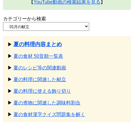
【
YouTube動画の検索結果を見る
】
カテゴリーから検索
夏の料理内容まとめ
▶
▶
夏の食材 50音順一覧表
▶
夏のレシピ等の関連動画
▶
夏の料理に関連した献立
▶
夏の料理に使える飾り切り
▶
夏の煮物に関連した調味料割合
▶
夏の食材漢字クイズ問題集を解く