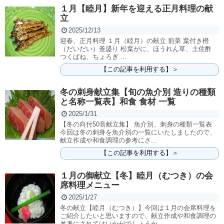
１月【睦月】新年を迎える正月料理の献
立
2025/12/13
迎春、正月料理 １月（睦月）の献立 前菜 葉付き橙
（だいだい）釜盛り 松葉がに、ほうれん草、土佐酢
つくばね、ちょろぎ ...
【この記事を利用する】＞
冬の刺身献立集【旬の魚介別 造りの種類
と名称一覧表】和食 食材 一覧
2025/1/31
【冬の向付50音献立集】 魚介別、刺身の種類一覧表
今回は冬の刺身を魚介別の一覧にいたしましたので、
献立作成や和食調理の参考にさ...
【この記事を利用する】＞
１月の御献立【冬】睦月（むつき）の会
席料理メニュー
2025/1/27
冬の献立【睦月（むつき）】今回は１月の会席料理を
ご紹介したいと思いますので、献立作成や和食調理の
参考にされてはいかがでしょうか。