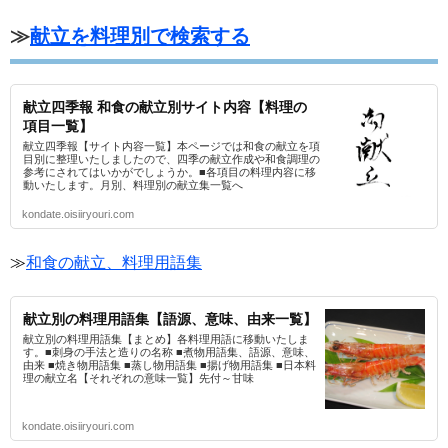
≫
献立を料理別で検索する
献立四季報 和食の献立別サイト内容【料理の
項目一覧】
献立四季報【サイト内容一覧】本ページでは和食の献立を項
目別に整理いたしましたので、四季の献立作成や和食調理の
参考にされてはいかがでしょうか。■各項目の料理内容に移
動いたします。月別、料理別の献立集一覧へ
kondate.oisiiryouri.com
≫
和食の献立、料理用語集
献立別の料理用語集【語源、意味、由来一覧】
献立別の料理用語集【まとめ】各料理用語に移動いたしま
す。■刺身の手法と造りの名称 ■煮物用語集、語源、意味、
由来 ■焼き物用語集 ■蒸し物用語集 ■揚げ物用語集 ■日本料
理の献立名【それぞれの意味一覧】先付～甘味
kondate.oisiiryouri.com