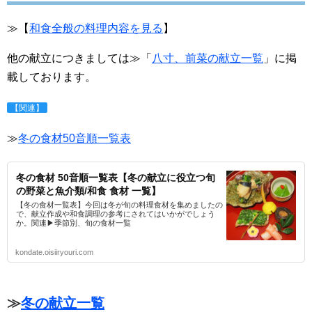
≫【
和食全般の料理内容を見る
】
他の献立につきましては≫「
八寸、前菜の献立一覧
」に掲
載しております。
【関連】
≫
冬の食材50音順一覧表
冬の食材 50音順一覧表【冬の献立に役立つ旬
の野菜と魚介類/和食 食材 一覧】
【冬の食材一覧表】今回は冬が旬の料理食材を集めましたの
で、献立作成や和食調理の参考にされてはいかがでしょう
か。関連▶季節別、旬の食材一覧
kondate.oisiiryouri.com
≫
冬の献立一覧