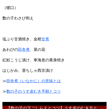
（猪口）
数の子わさび和え
塩ぶり甘酒焼き、金柑
甘煮
あわびの
田舎煮
、菜の花
紅鮭こうじ漬け、車海老の黄身焼き
はじかみ、茎ちしゃ西京漬け
≫
田舎煮（いなかに）の意味とは
≫
数の子のうす皮むき手順とコツ
【数の子の下ごしらえとコツ】うす皮のむき方と塩抜き・初心者向け味付け方法・Japanese food