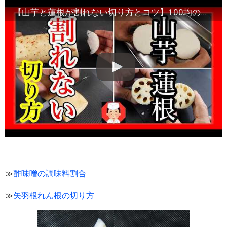
【山芋と蓮根が割れない切り方とコツ】100均の道具で切れますよ・Japanese food
≫
酢味噌の調味料割合
≫
矢羽根れん根の切り方