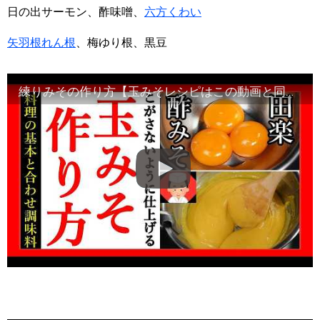
日の出サーモン、酢味噌、
六方くわい
矢羽根れん根
、梅ゆり根、黒豆
練りみその作り方【玉みそレシピはこの動画と同じ手順で完了します】Japanese food