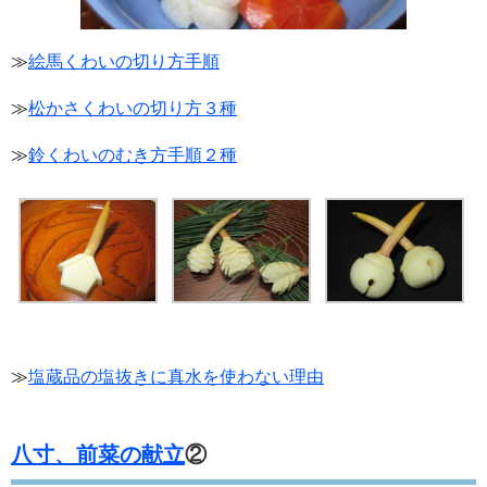
≫
絵馬くわいの切り方手順
≫
松かさくわいの切り方３種
≫
鈴くわいのむき方手順２種
≫
塩蔵品の塩抜きに真水を使わない理由
八寸、前菜の献立
②