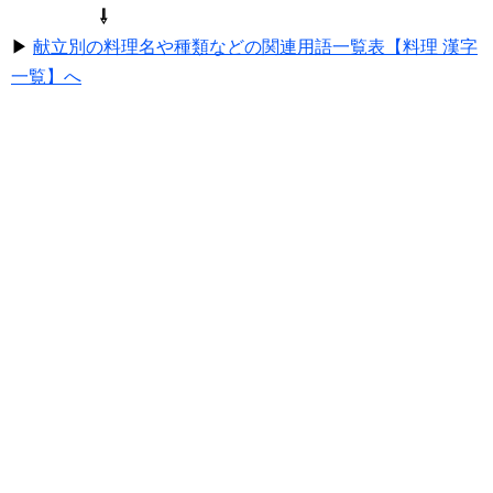
⇩
▶
献立別の料理名や種類などの関連用語一覧表【料理 漢字
一覧】へ