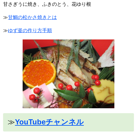
甘さぎうに焼き、ふきのとう、花ゆり根
≫
甘鯛の松かさ焼きとは
≫
ゆず釜の作り方手順
≫
YouTubeチャンネル