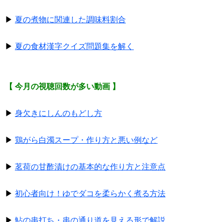
▶
夏の煮物に関連した調味料割合
▶
夏の食材漢字クイズ問題集を解く
【 今月の視聴回数が多い動画 】
▶
身欠きにしんのもどし方
▶
鶏がら白濁スープ・作り方と悪い例など
▶
茗荷の甘酢漬けの基本的な作り方と注意点
▶
初心者向け！ゆでダコを柔らかく煮る方法
▶
鮎の串打ち・串の通り道を見える形で解説