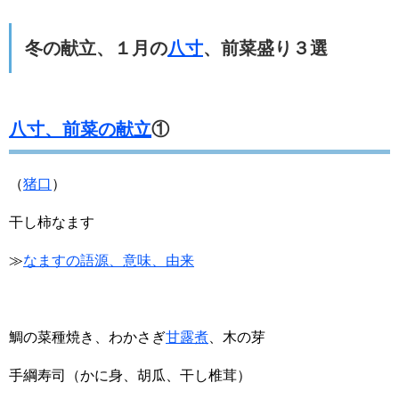
冬の献立、１月の
八寸
、前菜盛り３選
八寸、前菜の献立
①
（
猪口
）
干し柿なます
≫
なますの語源、意味、由来
鯛の菜種焼き、わかさぎ
甘露煮
、木の芽
手綱寿司（かに身、胡瓜、干し椎茸）