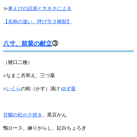
≫
車えびの語源と大きさによる
【名称の違い、呼び方３種類】
八寸、前菜の献立
③
（猪口二種）
○なまこ共和え、三つ葉
○
いくら
の粕（かす）漬け
ゆず釜
甘鯛の松かさ焼き
、黒豆かん
鴨ロース、練りがらし、紅白ちょろぎ