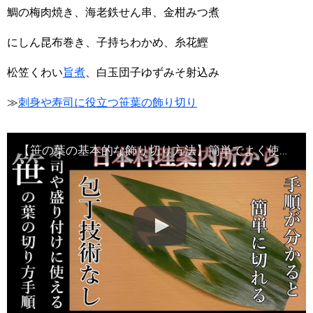
鯛の梅肉焼き、海老鉄せん串、金柑みつ煮
にしん昆布巻き、子持ちわかめ、糸花鰹
松笠くわい
旨煮
、白玉団子ゆずみそ射込み
≫
刺身や寿司に役立つ笹葉の飾り切り
【笹の葉の基本的な飾り切り方法】簡単でよく使われる切り方の動画です・Japanese food・decorative cut