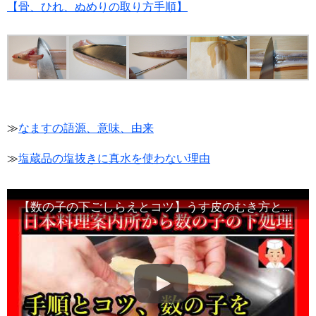
【骨、ひれ、ぬめりの取り方手順】
≫
なますの語源、意味、由来
≫
塩蔵品の塩抜きに真水を使わない理由
【数の子の下ごしらえとコツ】うす皮のむき方と塩抜き・初心者向け味付け方法・Japanese food