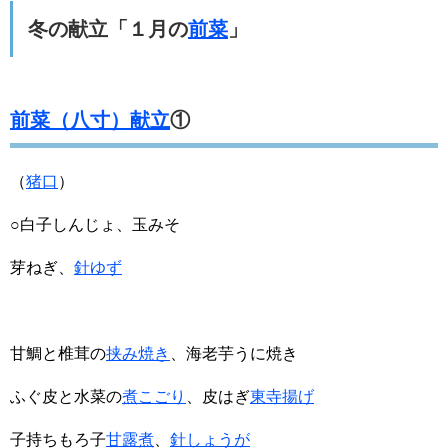
冬の献立「１月の
前菜
」
前菜（八寸）献立
①
（
猪口
）
○白子しんじょ、玉みそ
芽ねぎ、
針ゆず
甘鯛と椎茸の
挟み焼き
、海老芋うに焼き
ふぐ皮と水菜の
煮こごり
、皮はぎ
東寺揚げ
子持ちもろ子
甘露煮
、
針しょうが