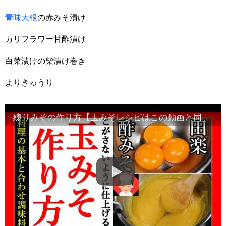
青味大根
の赤みそ漬け
カリフラワー甘酢漬け
白菜漬けの柴漬け巻き
よりきゅうり
練りみその作り方【玉みそレシピはこの動画と同じ手順で完了します】Japanese food