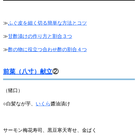
≫
ふぐ皮を細く切る簡単な方法とコツ
≫
甘酢漬けの作り方と割合３つ
≫
酢の物に役立つ合わせ酢の割合４つ
前菜（八寸）献立
②
（猪口）
○白髪なが芋、
いくら
醬油漬け
サーモン梅花寿司、黒豆寒天寄せ、金ぱく