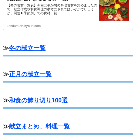
【冬の食材一覧表】今回は冬が旬の料理食材を集めましたの
で、献立作成や和食調理の参考にされてはいかがでしょう
か。関連▶季節別、旬の食材一覧
kondate.oisiiryouri.com
≫
冬の献立一覧
≫
正月の献立一覧
≫
和食の飾り切り100選
≫
献立まとめ、料理一覧