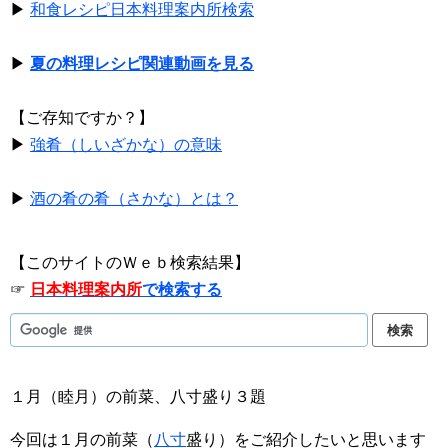
▶
和食レシピ日本料理案内所検索
▶
夏の料理レシピ関連動画を見る
【ご存知ですか？】
▶
強肴（しいざかな）の意味
▶
酒の肴の肴（さかな）とは？
【このサイトのＷｅｂ検索結果】
☞
日本料理案内所
で検索する
１月（睦月）の前菜、八寸盛り３題
今回は１月の前菜（
八寸
盛り）をご紹介したいと思います