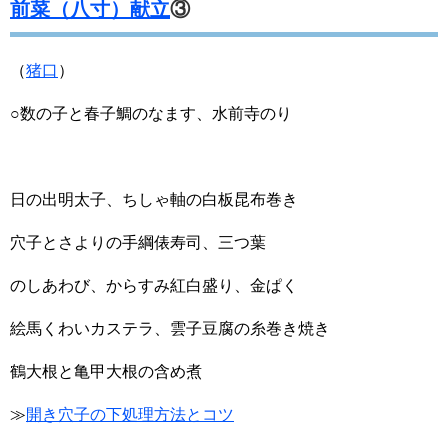
前菜（八寸）献立
③
（
猪口
）
○数の子と春子鯛のなます、水前寺のり
日の出明太子、ちしゃ軸の白板昆布巻き
穴子とさよりの手綱俵寿司、三つ葉
のしあわび、からすみ紅白盛り、金ぱく
絵馬くわいカステラ、雲子豆腐の糸巻き焼き
鶴大根と亀甲大根の含め煮
≫
開き穴子の下処理方法とコツ