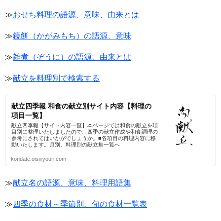
≫
おせち料理の語源、意味、由来とは
≫
鏡餅（かがみもち）の語源、意味
≫
雑煮（ぞうに）の語源、由来とは
≫
献立を料理別で検索する
献立四季報 和食の献立別サイト内容【料理の
項目一覧】
献立四季報【サイト内容一覧】本ページでは和食の献立を項
目別に整理いたしましたので、四季の献立作成や和食調理の
参考にされてはいかがでしょうか。■各項目の料理内容に移
動いたします。月別、料理別の献立集一覧へ
kondate.oisiiryouri.com
≫
献立名の語源、意味、料理用語集
≫
四季の食材～季節別、旬の食材一覧表