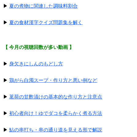
▶
夏の煮物に関連した調味料割合
▶
夏の食材漢字クイズ問題集を解く
【 今月の視聴回数が多い動画 】
▶
身欠きにしんのもどし方
▶
鶏がら白濁スープ・作り方と悪い例など
▶
茗荷の甘酢漬けの基本的な作り方と注意点
▶
初心者向け！ゆでダコを柔らかく煮る方法
▶
鮎の串打ち・串の通り道を見える形で解説