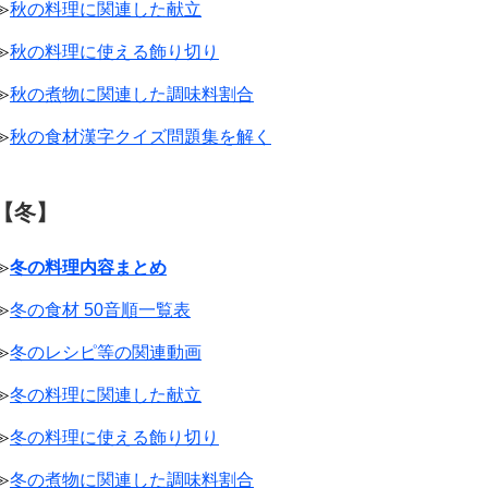
≫
秋の料理に関連した献立
≫
秋の料理に使える飾り切り
≫
秋の煮物に関連した調味料割合
≫
秋の食材漢字クイズ問題集を解く
【冬】
≫
冬の料理内容まとめ
≫
冬の食材 50音順一覧表
≫
冬のレシピ等の関連動画
≫
冬の料理に関連した献立
≫
冬の料理に使える飾り切り
≫
冬の煮物に関連した調味料割合