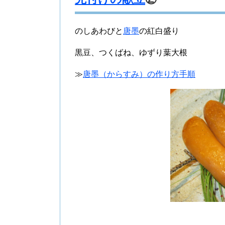
のしあわびと
唐墨
の紅白盛り
黒豆、つくばね、ゆずり葉大根
≫
唐墨（からすみ）の作り方手順