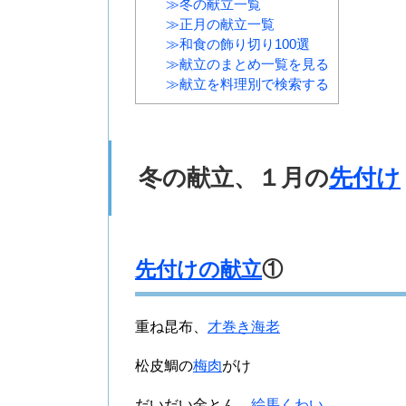
≫冬の献立一覧
≫正月の献立一覧
≫和食の飾り切り100選
≫献立のまとめ一覧を見る
≫献立を料理別で検索する
冬の献立、１月の
先付け
先付けの献立
①
重ね昆布、
才巻き海老
松皮鯛の
梅肉
がけ
だいだい金とん、
絵馬くわい