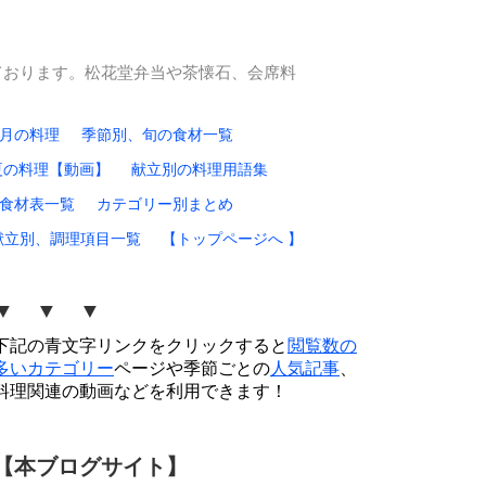
ております。松花堂弁当や茶懐石、会席料
0月の料理
季節別、旬の食材一覧
夏の料理【動画】
献立別の料理用語集
食材表一覧
カテゴリー別まとめ
献立別、調理項目一覧
【トップページへ 】
▼ ▼ ▼
下記の青文字リンクをクリックすると
閲覧数の
多いカテゴリー
ページや季節ごとの
人気記事
、
料理関連の動画などを利用できます！
【本ブログサイト】