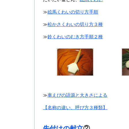
≫
絵馬くわいの切り方手順
≫
松かさくわいの切り方３種
≫
鈴くわいのむき方手順２種
≫
車えびの語源と大きさによる
【名称の違い、呼び方３種類】
先付けの献立
②