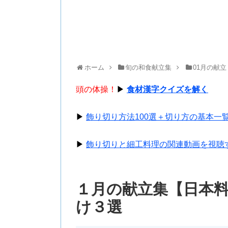
ホーム
旬の和食献立集
01月の献立
頭の体操！
▶
食材漢字クイズを解く
▶
飾り切り方法100選＋切り方の基本一
▶
飾り切りと細工料理の関連動画を視聴
１月の献立集【日本
け３選