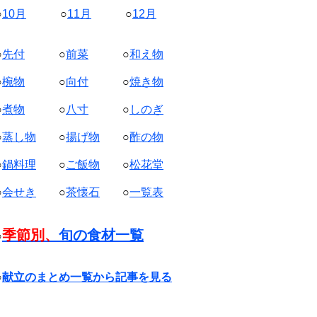
○
10月
○
11月
○
12月
○
先付
○
前菜
○
和え物
○
椀物
○
向付
○
焼き物
○
煮物
○
八寸
○
しのぎ
○
蒸し物
○
揚げ物
○
酢の物
○
鍋料理
○
ご飯物
○
松花堂
○
会せき
○
茶懐石
○
一覧表
季節別、
旬の食材一覧
○
○
献立のまとめ一覧から記事を見る