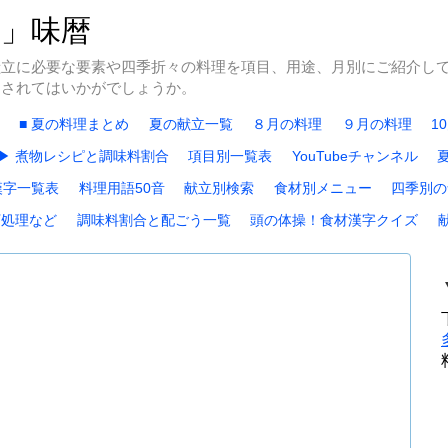
冬」味暦
献立に必要な要素や四季折々の料理を項目、用途、月別にご紹介し
にされてはいかがでしょうか。
■ 夏の料理まとめ
夏の献立一覧
８月の料理
９月の料理
1
▶ 煮物レシピと調味料割合
項目別一覧表
YouTubeチャンネル
漢字一覧表
料理用語50音
献立別検索
食材別メニュー
四季別の
下処理など
調味料割合と配ごう一覧
頭の体操！食材漢字クイズ