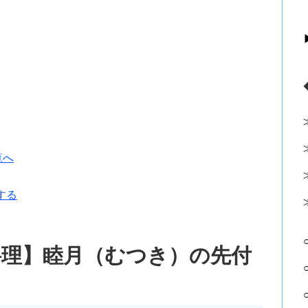
覧へ
する
料理】睦月（むつき）の先付