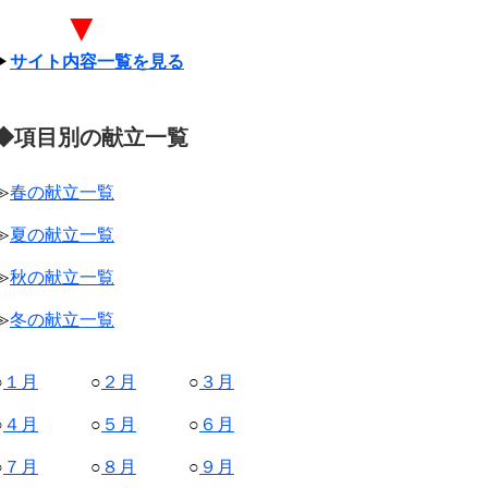
▼
▶
サイト内容一覧を見る
◆項目別の献立一覧
≫
春の献立一覧
≫
夏の献立一覧
≫
秋の献立一覧
≫
冬の献立一覧
○
１月
○
２月
○
３月
○
４月
○
５月
○
６月
○
７月
○
８月
○
９月