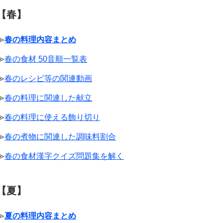
【春】
≫
春の料理内容まとめ
≫
春の食材 50音順一覧表
≫
春のレシピ等の関連動画
≫
春の料理に関連した献立
≫
春の料理に使える飾り切り
≫
春の煮物に関連した調味料割合
≫
春の食材漢字クイズ問題集を解く
【夏】
≫
夏の料理内容まとめ