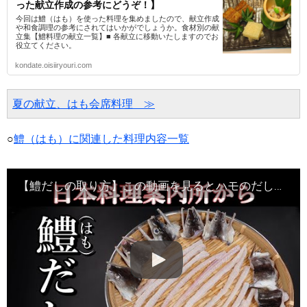
った献立作成の参考にどうぞ！】
今回は鱧（はも）を使った料理を集めましたので、献立作成
や和食調理の参考にされてはいかがでしょうか。食材別の献
立集【鱧料理の献立一覧】■ 各献立に移動いたしますのでお
役立てください。
kondate.oisiiryouri.com
夏の献立、はも会席料理　≫
○
鱧（はも）に関連した料理内容一覧
【鱧だしの取り方】この動画を見るとハモのだしが作れるようになります・Japanese food