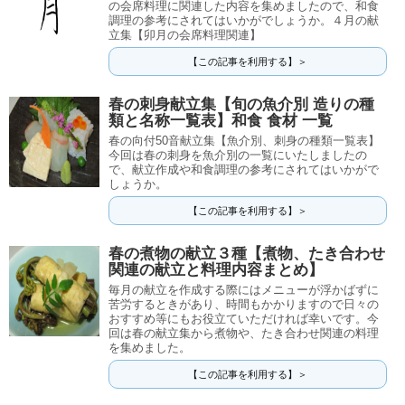
の会席料理に関連した内容を集めましたので、和食
調理の参考にされてはいかがでしょうか。４月の献
立集【卯月の会席料理関連】
【この記事を利用する】＞
春の刺身献立集【旬の魚介別 造りの種
類と名称一覧表】和食 食材 一覧
春の向付50音献立集【魚介別、刺身の種類一覧表】
今回は春の刺身を魚介別の一覧にいたしましたの
で、献立作成や和食調理の参考にされてはいかがで
しょうか。
【この記事を利用する】＞
春の煮物の献立３種【煮物、たき合わせ
関連の献立と料理内容まとめ】
毎月の献立を作成する際にはメニューが浮かばずに
苦労するときがあり、時間もかかりますので日々の
おすすめ等にもお役立ていただければ幸いです。今
回は春の献立集から煮物や、たき合わせ関連の料理
を集めました。
【この記事を利用する】＞