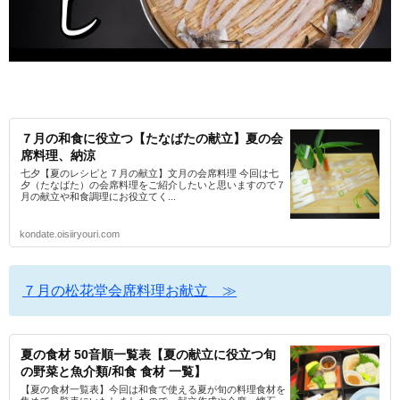
７月の和食に役立つ【たなばたの献立】夏の会
席料理、納涼
七夕【夏のレシピと７月の献立】文月の会席料理 今回は七
夕（たなばた）の会席料理をご紹介したいと思いますので７
月の献立や和食調理にお役立てく...
kondate.oisiiryouri.com
７月の松花堂会席料理お献立 ≫
夏の食材 50音順一覧表【夏の献立に役立つ旬
の野菜と魚介類/和食 食材 一覧】
【夏の食材一覧表】今回は和食で使える夏が旬の料理食材を