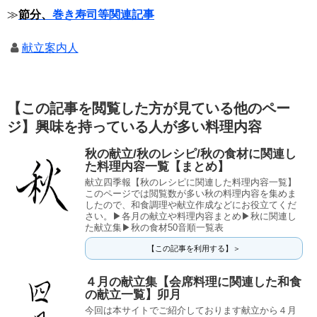
≫
節分、
巻き寿司等関連記事
献立案内人
【この記事を閲覧した方が見ている他のペー
ジ】興味を持っている人が多い料理内容
秋の献立/秋のレシピ/秋の食材に関連し
た料理内容一覧【まとめ】
献立四季報【秋のレシピに関連した料理内容一覧】
このページでは閲覧数が多い秋の料理内容を集めま
したので、和食調理や献立作成などにお役立てくだ
さい。▶各月の献立や料理内容まとめ▶秋に関連し
た献立集▶秋の食材50音順一覧表
【この記事を利用する】＞
４月の献立集【会席料理に関連した和食
の献立一覧】卯月
今回は本サイトでご紹介しております献立から４月