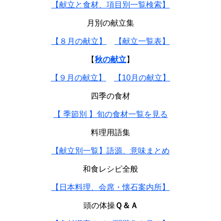
【献立と食材、項目別一覧検索】
月別の献立集
【８月の献立】
【献立一覧表】
【
秋の献立
】
【９月の献立】
【10月の献立】
四季の食材
【 季節別 】旬の食材一覧を見る
料理用語集
【献立別一覧】語源、意味まとめ
和食レシピ全般
【日本料理、会席・懐石案内所】
頭の体操
Ｑ＆Ａ