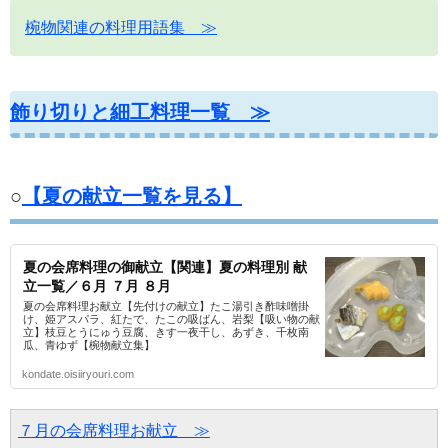
椀物関連の料理用語集 ≫
飾り切りと細工料理一覧 ≫
○
【夏の献立一覧を見る】
夏の会席料理の御献立【関連】夏の料理別 献
立一覧／６月 ７月 ８月
夏の会席料理お献立【先付けの献立】たこ湯引き酢味噌掛
け、姫アスパラ、紅たで、たこの吸ばん、岩梨【吸い物の献
立】枝豆とうにゅう豆腐、きす一夜干し、あずき、千枚南
瓜、青ゆず【椀物献立集】
kondate.oisiiryouri.com
７月の会席料理お献立　≫