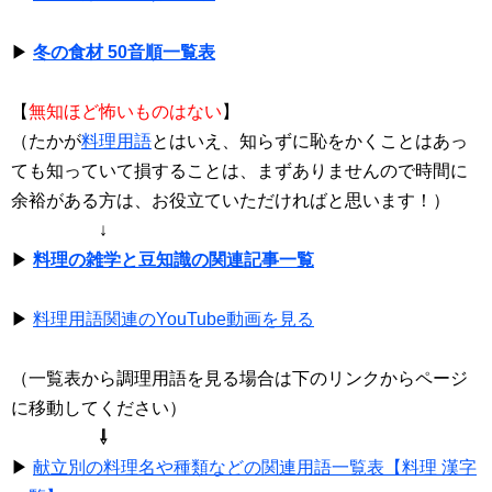
▶
冬の食材 50音順一覧表
【
無知ほど怖いものはない
】
（たかが
料理用語
とはいえ、知らずに恥をかくことはあっ
ても知っていて損することは、まずありませんので時間に
余裕がある方は、お役立ていただければと思います！）
↓
▶
料理の雑学と豆知識の関連記事一覧
▶
料理用語関連のYouTube動画を見る
（一覧表から調理用語を見る場合は下のリンクからページ
に移動してください）
⇩
▶
献立別の料理名や種類などの関連用語一覧表【料理 漢字