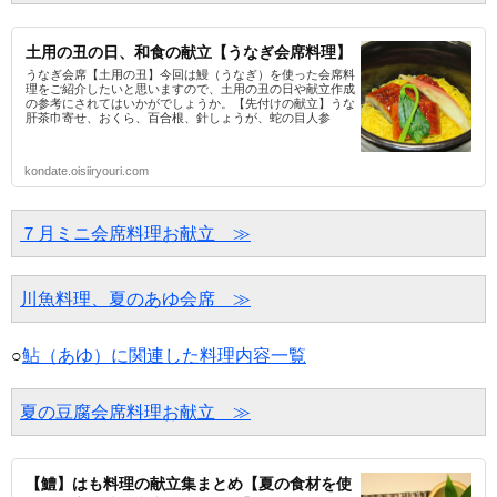
土用の丑の日、和食の献立【うなぎ会席料理】
うなぎ会席【土用の丑】今回は鰻（うなぎ）を使った会席料
理をご紹介したいと思いますので、土用の丑の日や献立作成
の参考にされてはいかがでしょうか。【先付けの献立】うな
肝茶巾寄せ、おくら、百合根、針しょうが、蛇の目人参
kondate.oisiiryouri.com
７月ミニ会席料理お献立　≫
川魚料理、夏のあゆ会席　≫
○
鮎（あゆ）に関連した料理内容一覧
夏の豆腐会席料理お献立　≫
【鱧】はも料理の献立集まとめ【夏の食材を使