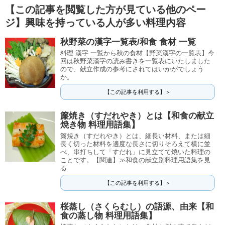
【この記事を閲覧した方が見ている他のペー
ジ】興味を持っている人が多い料理内容
秋野菜の漢字一覧表/和食 食材 一覧
料理 漢字 一覧から秋の食材【野菜漢字の一覧表】今
回は秋野菜漢字の読み書きを一覧表にいたしました
ので、献立作成の参考にされてはいかがでしょう
か。
【この記事を利用する】＞
簾焼き（すだれやき）とは【和食の献立
焼き物 料理用語集】
簾焼き（すだれやき）とは、細長い材料、または細
長く切った材料を適度な長さに切りそろえて横に並
べ、串打ちして「すだれ」に見立てて焼いた料理の
ことです。【関連】≫和食の献立別料理用語集を見
る
【この記事を利用する】＞
桜蒸し（さくらむし）の語源、由来【和
食の蒸し物 料理用語集】