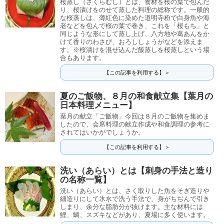
桜蒸し（さくらむし）とは、食材を桜の葉で包んだ
り、桜漬けをのせて蒸した料理の総称です。一般的
な桜蒸しは、薄紅色に染めた道明寺粉で白身魚や海
老などを包んで桜の葉で巻き、これを「桜もち」と
同じような形にして蒸し上げ、八方地や葛あんをか
けて香りのわさび、おろししょうがなどを添えま
す。※桜漬けを混ぜ込んだ飯蒸しを桜蒸しという場
合もあります。
【この記事を利用する】＞
夏のご飯物、８月の和食献立集【葉月の
日本料理メニュー】
葉月の献立「ご飯物」今回は８月のご飯物を集めま
したので、会席料理の献立作成や和食調理の参考に
されてはいかがでしょうか。
【この記事を利用する】＞
洗い（あらい）とは【刺身の手法と造り
の名称一覧】
洗い（あらい）とは、さく取りした魚をそぎ造りや
細造りにして氷水で洗う手法で、身がちぢんで引き
しまり、余分な脂肪分が抜けます。主な材料には
鯉、鯛、スズキなどがあり、夏場に多く使います。