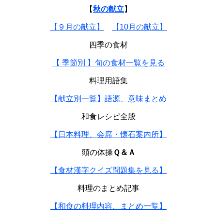
【
秋の献立
】
【９月の献立】
【10月の献立】
四季の食材
【 季節別 】旬の食材一覧を見る
料理用語集
【献立別一覧】語源、意味まとめ
和食レシピ全般
【日本料理、会席・懐石案内所】
頭の体操
Ｑ＆Ａ
【食材漢字クイズ問題集を見る】
料理のまとめ記事
【和食の料理内容、まとめ一覧】