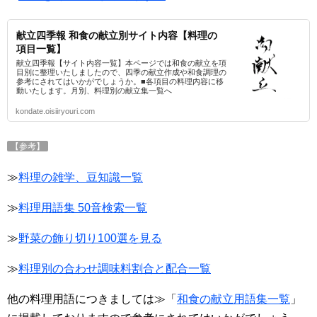
献立四季報 和食の献立別サイト内容【料理の
項目一覧】
献立四季報【サイト内容一覧】本ページでは和食の献立を項
目別に整理いたしましたので、四季の献立作成や和食調理の
参考にされてはいかがでしょうか。■各項目の料理内容に移
動いたします。月別、料理別の献立集一覧へ
kondate.oisiiryouri.com
【参考】
≫
料理の雑学、豆知識一覧
≫
料理用語集 50音検索一覧
≫
野菜の飾り切り100選を見る
≫
料理別の合わせ調味料割合と配合一覧
他の料理用語につきましては≫「
和食の献立用語集一覧
」