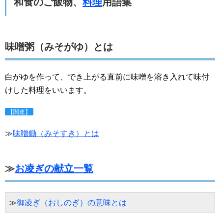
和食のご飯物、
料理
用語集
味噌粥（みそがゆ）とは
白がゆを作って、でき上がる直前に味噌を溶き入れて味付
けした料理をいいます。
【関連】
≫
味噌鋤（みそすき）とは
≫
お凌ぎの献立一覧
≫
御凌ぎ（おしのぎ）の意味とは