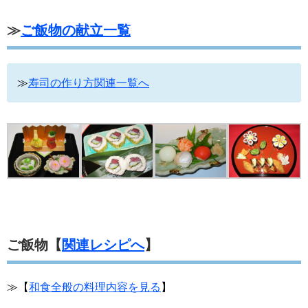
≫
ご飯物の献立一覧
≫
寿司の作り方関連一覧へ
ご飯物【
関連レシピへ
】
≫【
和食全般の料理内容を見る
】