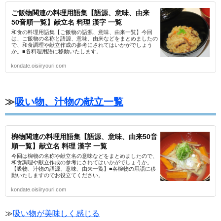
ご飯物関連の料理用語集【語源、意味、由来
50音順一覧】献立名 料理 漢字 一覧
和食の料理用語集【ご飯物の語源、意味、由来一覧】今回
は、ご飯物の名称と語源、意味、由来などをまとめましたの
で、和食調理や献立作成の参考にされてはいかがでしょう
か。■各料理用語に移動いたします。
kondate.oisiiryouri.com
≫
吸い物、汁物の献立一覧
椀物関連の料理用語集【語源、意味、由来50音
順一覧】献立名 料理 漢字 一覧
今回は椀物の名称や献立名の意味などをまとめましたので、
和食調理や献立作成の参考にされてはいかがでしょうか。
【吸物、汁物の語源、意味、由来一覧】■各椀物の用語に移
動いたしますのでお役立てください。
kondate.oisiiryouri.com
≫
吸い物が美味しく感じる