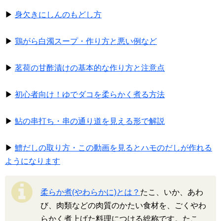
▶
身欠きにしんのもどし方
▶
鶏がら白濁スープ・作り方と悪い例など
▶
茗荷の甘酢漬けの基本的な作り方と注意点
▶
初心者向け！ゆでダコを柔らかく煮る方法
▶
鮎の串打ち・串の通り道を見える形で解説
▶
鱧だしの取り方・この動画を見るとハモのだしが作れる
ようになります
柔らか煮(やわらかに)とは？
たこ、いか、あわ
び、肉類などの肉質のかたい食材を、ごくやわ
らかく煮上げた料理につける総称です。たこ