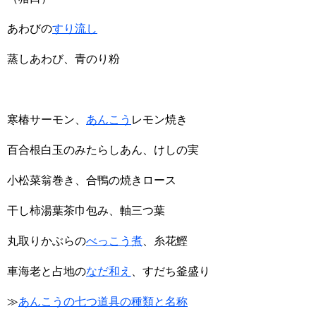
あわびの
すり流し
蒸しあわび、青のり粉
寒椿サーモン、
あんこう
レモン焼き
百合根白玉のみたらしあん、けしの実
小松菜翁巻き、合鴨の焼きロース
干し柿湯葉茶巾包み、軸三つ葉
丸取りかぶらの
べっこう煮
、糸花鰹
車海老と占地の
なだ和え
、すだち釜盛り
≫
あんこうの七つ道具の種類と名称