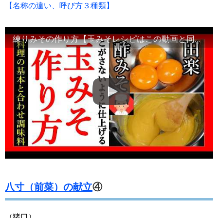
【名称の違い、呼び方３種類】
練りみその作り方【玉みそレシピはこの動画と同じ手順で完了します】Japanese food#和食レシピ日本料理案内所
八寸（前菜）の献立
④
（猪口）