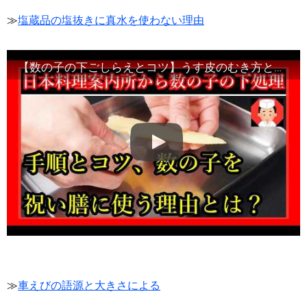
≫
塩蔵品の塩抜きに真水を使わない理由
【数の子の下ごしらえとコツ】うす皮のむき方と塩抜き・初心者向け味付け方法・Japanese food#和食レシピ日本料理案内所
≫
車えびの語源と大きさによる