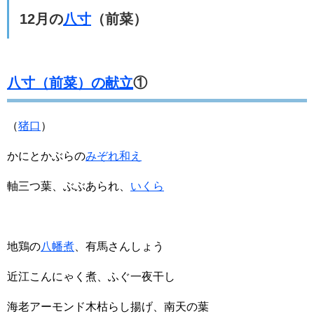
12月の
八寸
（前菜）
八寸（前菜）の献立
①
（
猪口
）
かにとかぶらの
みぞれ和え
軸三つ葉、ぶぶあられ、
いくら
地鶏の
八幡煮
、有馬さんしょう
近江こんにゃく煮、ふぐ一夜干し
海老アーモンド木枯らし揚げ、南天の葉