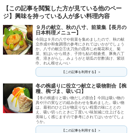
【この記事を閲覧した方が見ている他のペー
ジ】興味を持っている人が多い料理内容
９月の献立、秋の八寸、前菜集【長月の
日本料理メニュー】
今回は９月の八寸や前菜を集めましたので、秋の献
立作成や和食調理の参考にされてはいかがでしょう
か。八寸の献立①太刀魚の昆布じめ菊花和え、菊
菜、鮭はいから焼き、子持ち鮎の朝倉煮、豚角八丁
煮、溶きがらし、みょうがと胡瓜の甘酢漬け、紫頭
巾、れん根せんべい
【この記事を利用する】＞
冬の椀盛りに役立つ献立と吸物割合【椀
種、椀づま、吸い口】
【冬の椀盛りと吸い物だしの割合】今回は吸い物の
具や汁の実などの組み合わせを集めました。吸い物
は、最初のひと口が物足りない程度の味にととの
え、吸い切ったときに丁度いい味加減に仕上げると
美味しく感じますので参考にされてはいかがでしょ
うか。
【この記事を利用する】＞