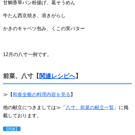
甘鯛香草パン粉揚げ、葛そうめん
牛たん西京焼き、溶きがらし
かきのキャベツ包み、くこの実バター
12月の八寸一例です。
前菜、八寸【
関連レシピへ
】
≫【
和食全般の料理内容を見る
】
他の献立につきましては≫「
八寸、前菜の献立一覧
」に掲
載しております。
【関連】