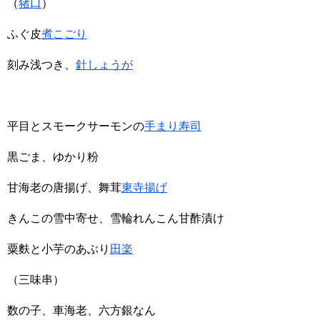
（
猪口
）
ふぐ皮
煮こごり
刻み浅つき、
針しょうが
平目とスモークサーモンの
手まり寿司
黒ごま、ゆかり粉
甘海老の唐揚げ、舞茸
東寺揚げ
きんこの雪中寄せ、雪輪れんこん甘酢漬け
粟麩と小芋のあぶり
田楽
（三味串）
数の子、車海老、六方銀なん