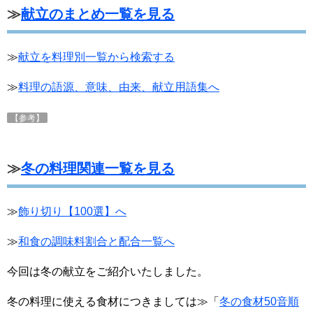
≫
献立のまとめ一覧を見る
≫
献立を料理別一覧から検索する
≫
料理の語源、意味、由来、献立用語集へ
【参考】
≫
冬の料理関連一覧を見る
≫
飾り切り【100選】へ
≫
和食の調味料割合と配合一覧へ
今回は冬の献立をご紹介いたしました。
冬の料理に使える食材につきましては≫「
冬の食材50音順