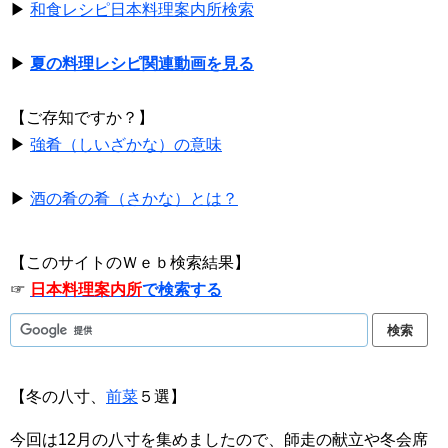
▶
和食レシピ日本料理案内所検索
▶
夏の料理レシピ関連動画を見る
【ご存知ですか？】
▶
強肴（しいざかな）の意味
▶
酒の肴の肴（さかな）とは？
【このサイトのＷｅｂ検索結果】
☞
日本料理案内所
で検索する
【冬の八寸、
前菜
５選】
今回は12月の八寸を集めましたので、師走の献立や冬会席