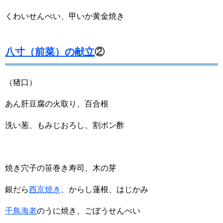
くわいせんべい、甲いか黄金焼き
八寸（前菜）の献立
②
（猪口）
あん肝豆腐の火取り、百合根
洗い葱、もみじおろし、割ポン酢
焼き穴子の笹巻き寿司、木の芽
銀だら
西京焼き
、からし蓮根、はじかみ
千鳥海老
のうに焼き、ごぼうせんべい