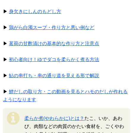
▶
身欠きにしんのもどし方
▶
鶏がら白濁スープ・作り方と悪い例など
▶
茗荷の甘酢漬けの基本的な作り方と注意点
▶
初心者向け！ゆでダコを柔らかく煮る方法
▶
鮎の串打ち・串の通り道を見える形で解説
▶
鱧だしの取り方・この動画を見るとハモのだしが作れる
ようになります
柔らか煮(やわらかに)とは？
たこ、いか、あわ
び、肉類などの肉質のかたい食材を、ごくやわ