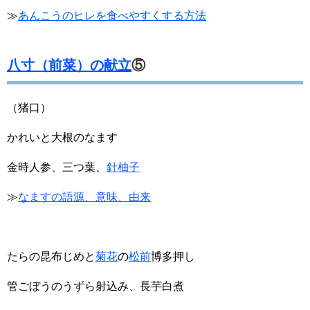
≫
あんこうのヒレを食べやすくする方法
八寸（前菜）の献立
⑤
（猪口）
かれいと大根のなます
金時人参、三つ葉、
針柚子
≫
なますの語源、意味、由来
たらの昆布じめと
菊花
の
松前
博多押し
管ごぼうのうずら射込み、長芋白煮