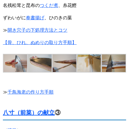
名残松茸と昆布の
つくだ煮
、糸花鰹
ずわいがに
奉書揚げ
、ひのきの葉
≫
開き穴子の下処理方法とコツ
【骨、ひれ、ぬめりの取り方手順】
≫
千鳥海老の作り方手順
八寸（前菜）の献立
③