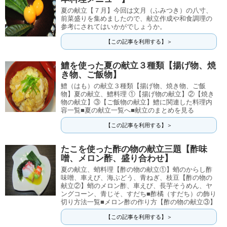
夏の献立【７月】今回は文月（ふみつき）の八寸、
前菜盛りを集めましたので、献立作成や和食調理の
参考にされてはいかがでしょうか。
【この記事を利用する】＞
鱧を使った夏の献立３種類【揚げ物、焼
き物、ご飯物】
鱧（はも）の献立３種類【揚げ物、焼き物、ご飯
物】夏の献立、鱧料理 ①【揚げ物の献立】②【焼き
物の献立】③【ご飯物の献立】鱧に関連した料理内
容一覧■夏の献立一覧へ■献立のまとめを見る
【この記事を利用する】＞
たこを使った酢の物の献立三題【酢味
噌、メロン酢、盛り合わせ】
夏の献立、蛸料理【酢の物の献立①】蛸のからし酢
味噌、車えび、海ぶどう、青ねぎ、枝豆【酢の物の
献立②】蛸のメロン酢、車えび、長芋そうめん、ヤ
ングコーン、青じそ、すだち■酢橘（すだち）の飾り
切り方法一覧■メロン酢の作り方【酢の物の献立③】
【この記事を利用する】＞