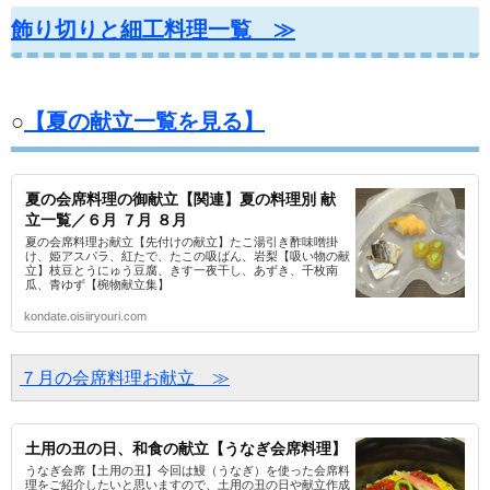
飾り切りと細工料理一覧 ≫
○
【夏の献立一覧を見る】
夏の会席料理の御献立【関連】夏の料理別 献
立一覧／６月 ７月 ８月
夏の会席料理お献立【先付けの献立】たこ湯引き酢味噌掛
け、姫アスパラ、紅たで、たこの吸ばん、岩梨【吸い物の献
立】枝豆とうにゅう豆腐、きす一夜干し、あずき、千枚南
瓜、青ゆず【椀物献立集】
kondate.oisiiryouri.com
７月の会席料理お献立　≫
土用の丑の日、和食の献立【うなぎ会席料理】
うなぎ会席【土用の丑】今回は鰻（うなぎ）を使った会席料
理をご紹介したいと思いますので、土用の丑の日や献立作成