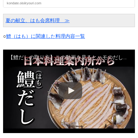
kondate.oisiiryouri.com
夏の献立、はも会席料理　≫
○
鱧（はも）に関連した料理内容一覧
【鱧だしの取り方】この動画を見るとハモのだしが作れるようになります・Japanese food