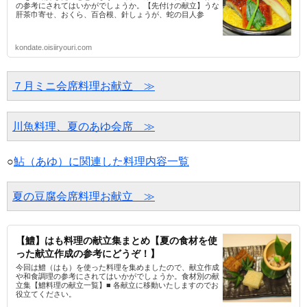
の参考にされてはいかがでしょうか。【先付けの献立】うな
肝茶巾寄せ、おくら、百合根、針しょうが、蛇の目人参
kondate.oisiiryouri.com
７月ミニ会席料理お献立　≫
川魚料理、夏のあゆ会席　≫
○
鮎（あゆ）に関連した料理内容一覧
夏の豆腐会席料理お献立　≫
【鱧】はも料理の献立集まとめ【夏の食材を使
った献立作成の参考にどうぞ！】
今回は鱧（はも）を使った料理を集めましたので、献立作成
や和食調理の参考にされてはいかがでしょうか。食材別の献
立集【鱧料理の献立一覧】■ 各献立に移動いたしますのでお
役立てください。