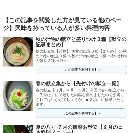
【この記事を閲覧した方が見ている他のペー
ジ】興味を持っている人が多い料理内容
秋の汁物の献立と盛りつけ３種【献立の
記事まとめ】
秋の献立集【汁物】 椀物の献立３種【まとめ】 ≫秋
の汁物の献立３種 ≫秋の汁物の献立３種 ≫秋の汁物
の献立３種 ≫秋の...
【この記事を利用する】＞
春の献立集から【先付けの献立一覧】
春の献立【３月、４月、５月】今回は春の献立から
「先付け」に関連した内容を集めましたので参考に
されてはいかがでしょうか。■ 各項目に移動いたし
ます。
【この記事を利用する】＞
夏の八寸 ７月の前菜お献立【文月の日
本料理メニュー】