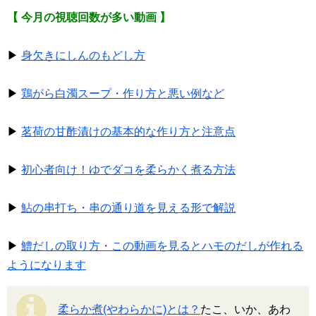
【 今月の視聴回数が多い動画 】
▶
身欠きにしんのもどし方
▶
鶏がら白濁スープ・作り方と悪い例など
▶
茗荷の甘酢漬けの基本的な作り方と注意点
▶
初心者向け！ゆでダコを柔らかく煮る方法
▶
鮎の串打ち・串の通り道を見える形で解説
▶
鱧だしの取り方・この動画を見るとハモのだしが作れる
ようになります
柔らか煮(やわらかに)とは？
たこ、いか、あわ