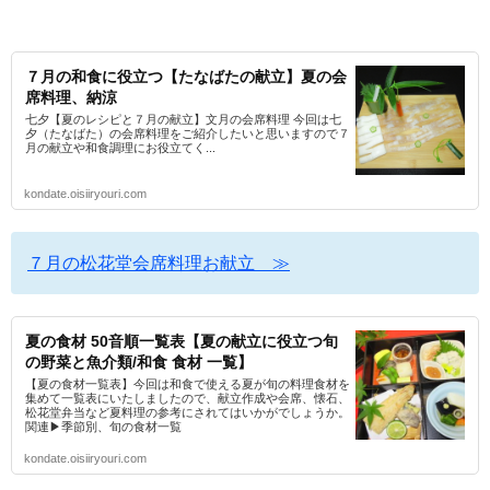
７月の和食に役立つ【たなばたの献立】夏の会
席料理、納涼
七夕【夏のレシピと７月の献立】文月の会席料理 今回は七
夕（たなばた）の会席料理をご紹介したいと思いますので７
月の献立や和食調理にお役立てく...
kondate.oisiiryouri.com
７月の松花堂会席料理お献立 ≫
夏の食材 50音順一覧表【夏の献立に役立つ旬
の野菜と魚介類/和食 食材 一覧】
【夏の食材一覧表】今回は和食で使える夏が旬の料理食材を
集めて一覧表にいたしましたので、献立作成や会席、懐石、
松花堂弁当など夏料理の参考にされてはいかがでしょうか。
関連▶季節別、旬の食材一覧
kondate.oisiiryouri.com