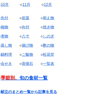
○
10月
○
11月
○
12月
○
先付
○
前菜
○
和え物
○
椀物
○
向付
○
焼き物
○
煮物
○
八寸
○
しのぎ
○
蒸し物
○
揚げ物
○
酢の物
○
鍋料理
○
ご飯物
○
松花堂
○
会せき
○
茶懐石
○
一覧表
季節別、
旬の食材一覧
○
○
献立のまとめ一覧から記事を見る