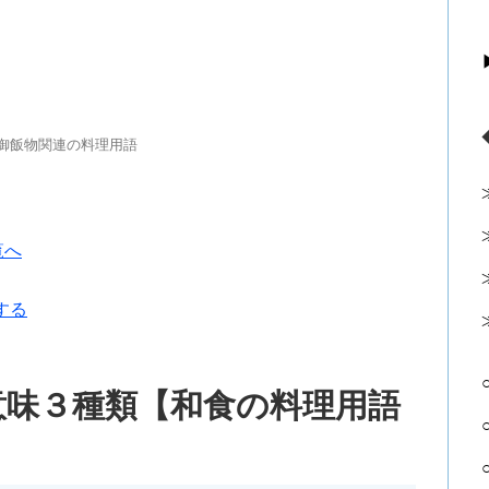
御飯物関連の料理用語
覧へ
する
意味３種類【和食の料理用語