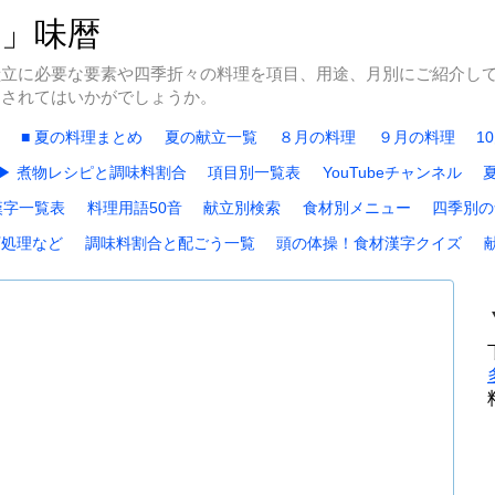
冬」味暦
献立に必要な要素や四季折々の料理を項目、用途、月別にご紹介し
にされてはいかがでしょうか。
■ 夏の料理まとめ
夏の献立一覧
８月の料理
９月の料理
1
▶ 煮物レシピと調味料割合
項目別一覧表
YouTubeチャンネル
漢字一覧表
料理用語50音
献立別検索
食材別メニュー
四季別の
下処理など
調味料割合と配ごう一覧
頭の体操！食材漢字クイズ