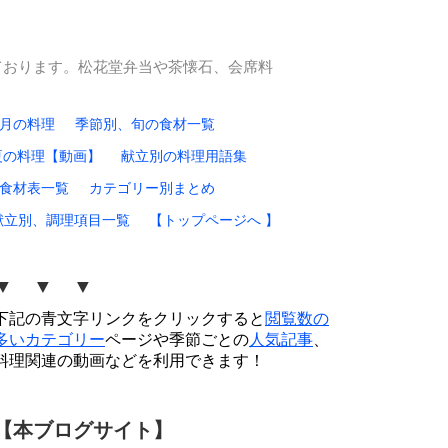
ております。松花堂弁当や茶懐石、会席料
0月の料理
季節別、旬の食材一覧
夏の料理【動画】
献立別の料理用語集
食材表一覧
カテゴリー別まとめ
献立別、調理項目一覧
【トップページへ 】
▼ ▼ ▼
下記の青文字リンクをクリックすると
閲覧数の
多いカテゴリー
ページや季節ごとの
人気記事
、
料理関連の動画などを利用できます！
【本ブログサイト】