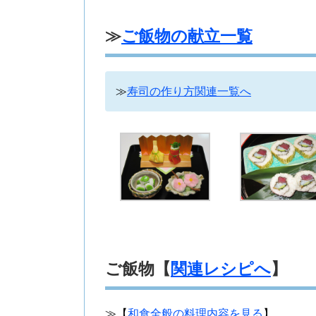
≫
ご飯物の献立一覧
≫
寿司の作り方関連一覧へ
ご飯物【
関連レシピへ
】
≫【
和食全般の料理内容を見る
】