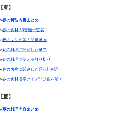
【春】
≫
春の料理内容まとめ
≫
春の食材 50音順一覧表
≫
春のレシピ等の関連動画
≫
春の料理に関連した献立
≫
春の料理に使える飾り切り
≫
春の煮物に関連した調味料割合
≫
春の食材漢字クイズ問題集を解く
【夏】
≫
夏の料理内容まとめ