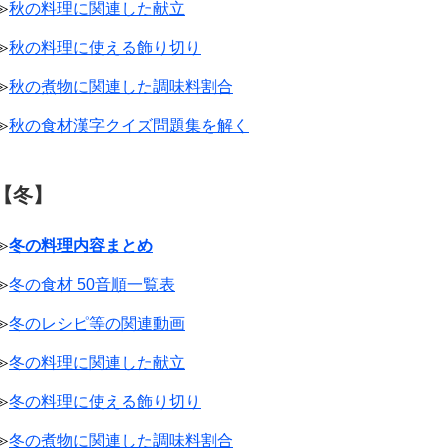
≫
秋の料理に関連した献立
≫
秋の料理に使える飾り切り
≫
秋の煮物に関連した調味料割合
≫
秋の食材漢字クイズ問題集を解く
【冬】
≫
冬の料理内容まとめ
≫
冬の食材 50音順一覧表
≫
冬のレシピ等の関連動画
≫
冬の料理に関連した献立
≫
冬の料理に使える飾り切り
≫
冬の煮物に関連した調味料割合