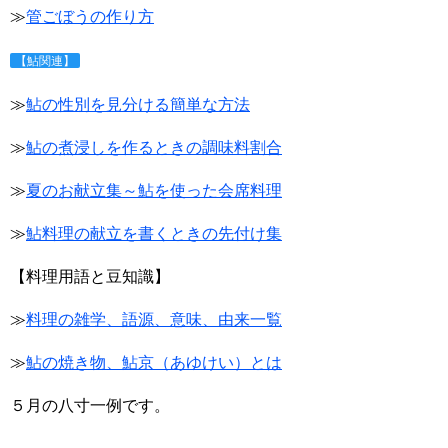
≫
管ごぼうの作り方
【鮎関連】
≫
鮎の性別を見分ける簡単な方法
≫
鮎の煮浸しを作るときの調味料割合
≫
夏のお献立集～鮎を使った会席料理
≫
鮎料理の献立を書くときの先付け集
【料理用語と豆知識】
≫
料理の雑学、語源、意味、由来一覧
≫
鮎の焼き物、鮎京（あゆけい）とは
５月の八寸一例です。