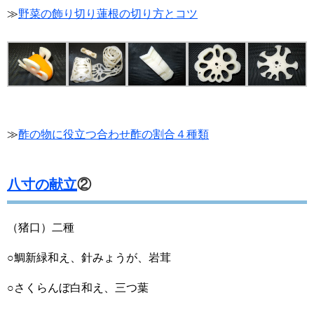
≫
野菜の飾り切り蓮根の切り方とコツ
≫
酢の物に役立つ合わせ酢の割合４種類
八寸の献立
②
（猪口）二種
○鯛新緑和え、針みょうが、岩茸
○さくらんぼ白和え、三つ葉