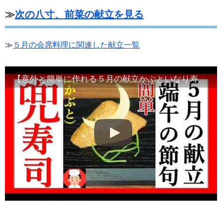
≫
次の八寸、前菜の献立を見る
≫
５月の会席料理に関連した献立一覧
【意外と簡単に作れる５月の献立かぶといなり寿司】端午の節句・Japanese food#和食レシピ日本料理案内所