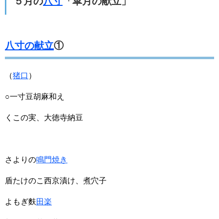
５月の
八寸
「皐月の献立」
八寸の献立
①
（
猪口
）
○一寸豆胡麻和え
くこの実、大徳寺納豆
さよりの
鳴門焼き
盾たけのこ西京漬け、煮穴子
よもぎ麩
田楽