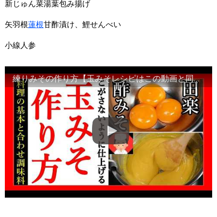
新じゅん菜湯葉包み揚げ
矢羽根
蓮根
甘酢漬け、鯉せんべい
小線人参
練りみその作り方【玉みそレシピはこの動画と同じ手順で完了します】Japanese food#和食レシピ日本料理案内所