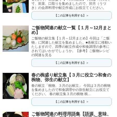
寸、前菜、口取りを集めましたので、卯月（うづ
き）の会席料理や献立作成にお役立てください。
【この記事を利用する】＞
ご飯物関連の献立一覧【１月～12月まと
め】
ご飯物の献立集【１月～12月まとめ】今回は「ご飯
物」に関連した献立を集めました。■各献立に移動い
たしますので、四季の献立作成や和食調理の参考に
されてはいかがでしょうか。【参考】ご飯物レシピ
の関連を見る
【この記事を利用する】＞
春の椀盛り献立集【３月に役立つ和食の
椀物、弥生の献立】
春の献立「椀物、３月のお献立」 今回は３月の椀物
を集めましたので和食調理やの弥生献立にお役立て
ください。 春の献立集３月の椀物 椀...
【この記事を利用する】＞
ご飯物関連の料理用語集【語源、意味、