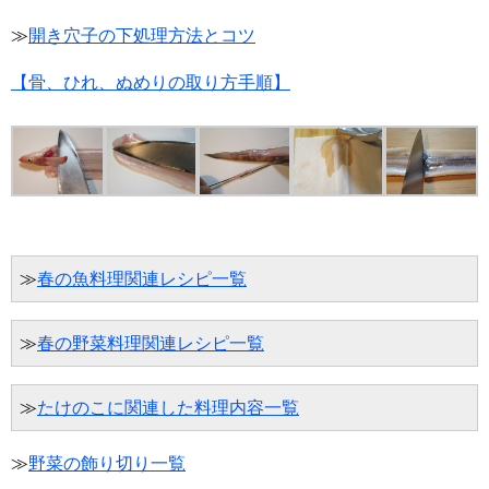
≫
開き穴子の下処理方法とコツ
【骨、ひれ、ぬめりの取り方手順】
≫
春の魚料理関連レシピ一覧
≫
春の野菜料理関連レシピ一覧
≫
たけのこに関連した料理内容一覧
≫
野菜の飾り切り一覧