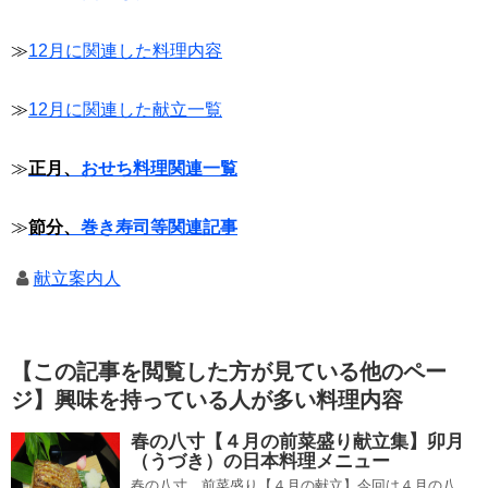
≫
12月に関連した料理内容
≫
12月に関連した献立一覧
≫
正月、
おせち料理関連一覧
≫
節分、
巻き寿司等関連記事
献立案内人
【この記事を閲覧した方が見ている他のペー
ジ】興味を持っている人が多い料理内容
春の八寸【４月の前菜盛り献立集】卯月
（うづき）の日本料理メニュー
春の八寸、前菜盛り【４月の献立】今回は４月の八