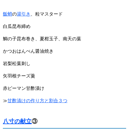
飯蛸
の
湯引き
、粒マスタード
白瓜昆布締め
鯛の子昆布巻き、夏柑玉子、南天の葉
かつおはんぺん醤油焼き
岩梨松葉刺し
矢羽根チーズ羹
赤ピーマン甘酢漬け
≫
甘酢漬けの作り方と割合３つ
八寸の献立
③