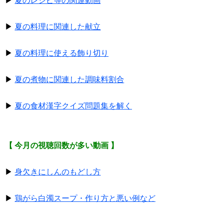
▶
夏のレシピ等の関連動画
▶
夏の料理に関連した献立
▶
夏の料理に使える飾り切り
▶
夏の煮物に関連した調味料割合
▶
夏の食材漢字クイズ問題集を解く
【 今月の視聴回数が多い動画 】
▶
身欠きにしんのもどし方
▶
鶏がら白濁スープ・作り方と悪い例など