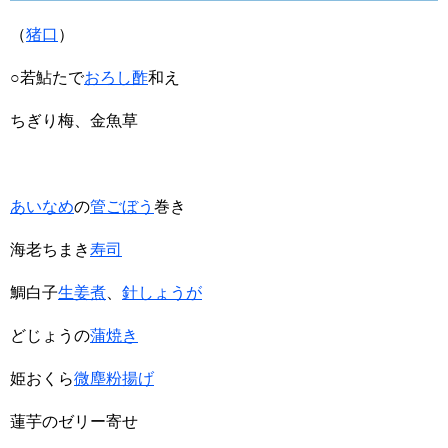
（
猪口
）
○若鮎たで
おろし酢
和え
ちぎり梅、金魚草
あいなめ
の
管ごぼう
巻き
海老ちまき
寿司
鯛白子
生姜煮
、
針しょうが
どじょうの
蒲焼き
姫おくら
微塵粉揚げ
蓮芋のゼリー寄せ