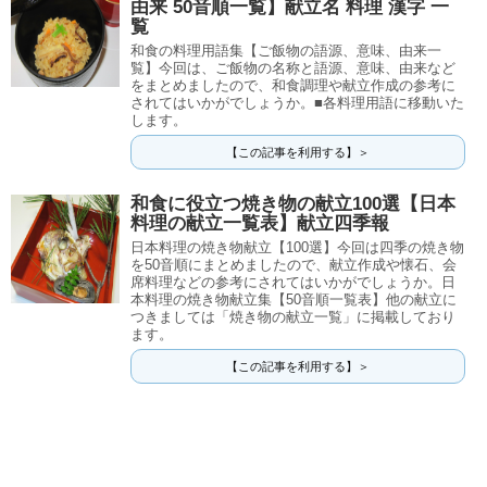
由来 50音順一覧】献立名 料理 漢字 一
覧
和食の料理用語集【ご飯物の語源、意味、由来一
覧】今回は、ご飯物の名称と語源、意味、由来など
をまとめましたので、和食調理や献立作成の参考に
されてはいかがでしょうか。■各料理用語に移動いた
します。
【この記事を利用する】＞
和食に役立つ焼き物の献立100選【日本
料理の献立一覧表】献立四季報
日本料理の焼き物献立【100選】今回は四季の焼き物
を50音順にまとめましたので、献立作成や懐石、会
席料理などの参考にされてはいかがでしょうか。日
本料理の焼き物献立集【50音順一覧表】他の献立に
つきましては「焼き物の献立一覧」に掲載しており
ます。
【この記事を利用する】＞