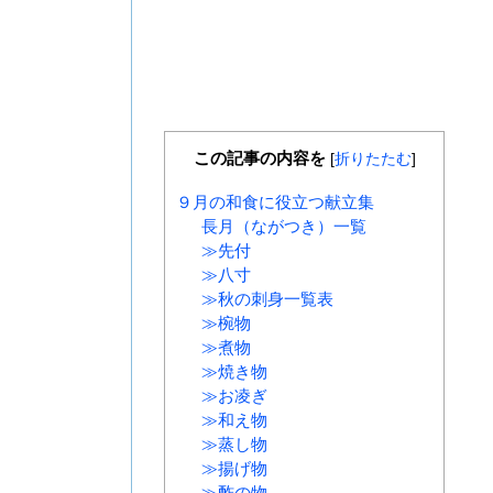
この記事の内容を
[
折りたたむ
]
９月の和食に役立つ献立集
長月（ながつき）一覧
≫先付
≫八寸
≫秋の刺身一覧表
≫椀物
≫煮物
≫焼き物
≫お凌ぎ
≫和え物
≫蒸し物
≫揚げ物
≫酢の物