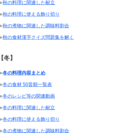
≫
秋の料理に関連した献立
≫
秋の料理に使える飾り切り
≫
秋の煮物に関連した調味料割合
≫
秋の食材漢字クイズ問題集を解く
【冬】
≫
冬の料理内容まとめ
≫
冬の食材 50音順一覧表
≫
冬のレシピ等の関連動画
≫
冬の料理に関連した献立
≫
冬の料理に使える飾り切り
≫
冬の煮物に関連した調味料割合