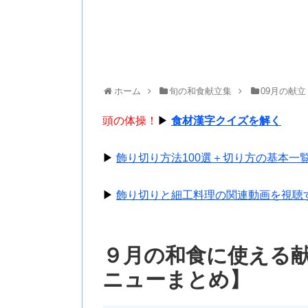
ホーム
旬の和食献立集
09月の献立
頭の体操！
▶
食材漢字クイズを解く
▶
飾り切り方法100選＋切り方の基本一
▶
飾り切りと細工料理の関連動画を視聴
９月の和食に使える
ニューまとめ】