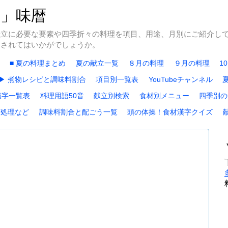
冬」味暦
献立に必要な要素や四季折々の料理を項目、用途、月別にご紹介し
にされてはいかがでしょうか。
■ 夏の料理まとめ
夏の献立一覧
８月の料理
９月の料理
1
▶ 煮物レシピと調味料割合
項目別一覧表
YouTubeチャンネル
漢字一覧表
料理用語50音
献立別検索
食材別メニュー
四季別の
下処理など
調味料割合と配ごう一覧
頭の体操！食材漢字クイズ