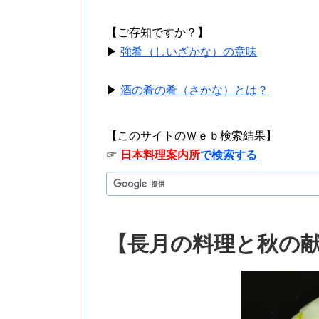
【ご存知ですか？】
▶
強肴（しいざかな）の意味
▶
酒の肴の肴（さかな）とは？
【このサイトのＷｅｂ検索結果】
☞
日本料理案内所
で検索する
【長月の料理と秋の献