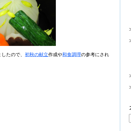
ましたので、
初秋の献立
作成や
和食調理
の参考にされ