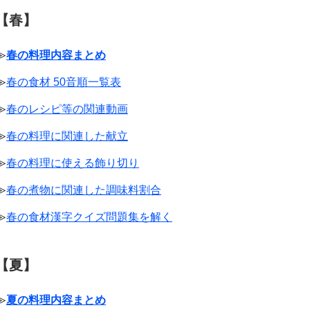
【春】
≫
春の料理内容まとめ
≫
春の食材 50音順一覧表
≫
春のレシピ等の関連動画
≫
春の料理に関連した献立
≫
春の料理に使える飾り切り
≫
春の煮物に関連した調味料割合
≫
春の食材漢字クイズ問題集を解く
【夏】
≫
夏の料理内容まとめ