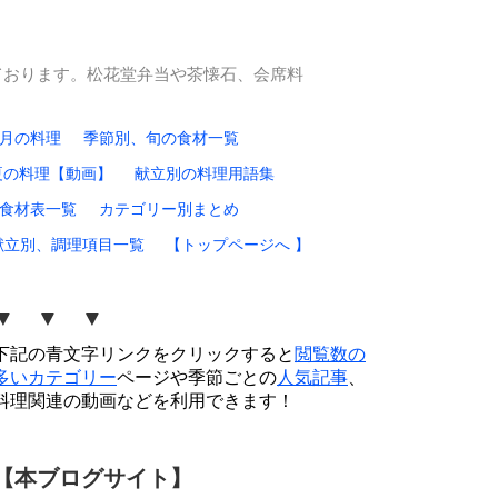
ております。松花堂弁当や茶懐石、会席料
0月の料理
季節別、旬の食材一覧
夏の料理【動画】
献立別の料理用語集
食材表一覧
カテゴリー別まとめ
献立別、調理項目一覧
【トップページへ 】
▼ ▼ ▼
下記の青文字リンクをクリックすると
閲覧数の
多いカテゴリー
ページや季節ごとの
人気記事
、
料理関連の動画などを利用できます！
【本ブログサイト】