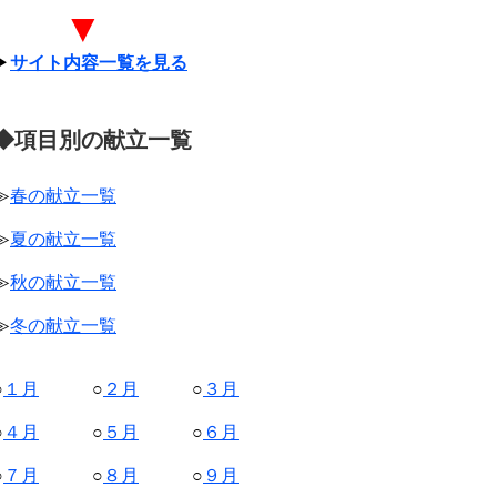
▼
▶
サイト内容一覧を見る
◆項目別の献立一覧
≫
春の献立一覧
≫
夏の献立一覧
≫
秋の献立一覧
≫
冬の献立一覧
○
１月
○
２月
○
３月
○
４月
○
５月
○
６月
○
７月
○
８月
○
９月