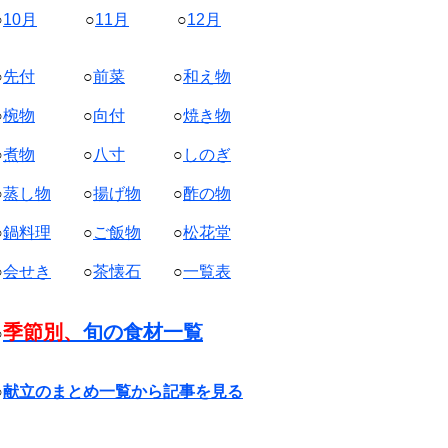
○
10月
○
11月
○
12月
○
先付
○
前菜
○
和え物
○
椀物
○
向付
○
焼き物
○
煮物
○
八寸
○
しのぎ
○
蒸し物
○
揚げ物
○
酢の物
○
鍋料理
○
ご飯物
○
松花堂
○
会せき
○
茶懐石
○
一覧表
季節別、
旬の食材一覧
○
○
献立のまとめ一覧から記事を見る