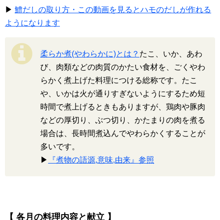
▶
鱧だしの取り方・この動画を見るとハモのだしが作れる
ようになります
柔らか煮(やわらかに)とは？
たこ、いか、あわ
び、肉類などの肉質のかたい食材を、ごくやわ
らかく煮上げた料理につける総称です。たこ
や、いかは火が通りすぎないようにするため短
時間で煮上げるときもありますが、鶏肉や豚肉
などの厚切り、ぶつ切り、かたまりの肉を煮る
場合は、長時間煮込んでやわらかくすることが
多いです。
▶
『煮物の語源,意味,由来』参照
【 各月の料理内容と献立 】