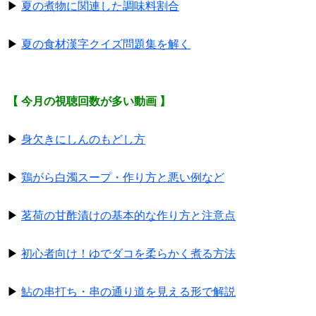
▶
夏の煮物に関連した調味料割合
▶
夏の食材漢字クイズ問題集を解く
【 今月の視聴回数が多い動画 】
▶
身欠きにしんのもどし方
▶
鶏がら白濁スープ・作り方と悪い例など
▶
茗荷の甘酢漬けの基本的な作り方と注意点
▶
初心者向け！ゆでダコを柔らかく煮る方法
▶
鮎の串打ち・串の通り道を見える形で解説