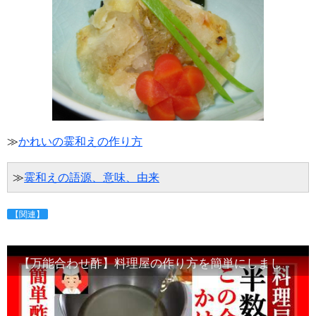
≫
かれいの霙和えの作り方
≫
霙和えの語源、意味、由来
【関連】
【万能合わせ酢】料理屋の作り方を簡単にしましたのでお役立ていただければ幸いです・Japanese food