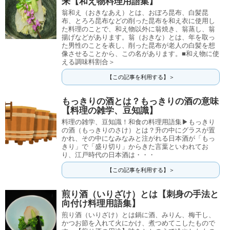
来【和え物料理用語集】
翁和え（おきなあえ）とは、おぼろ昆布、白髪昆
布、とろろ昆布などの削った昆布を和え衣に使用し
た料理のことで、和え物以外に翁焼き、翁蒸し、翁
揚げなどがあります。翁（おきな）とは、年を取っ
た男性のことを表し、削った昆布が老人の白髪を想
像させることから、この名があります。■和え物に使
える調味料割合＞
【この記事を利用する】＞
もっきりの酒とは？もっきりの酒の意味
【料理の雑学、豆知識】
料理の雑学、豆知識！和食の料理用語集▶もっきり
の酒（もっきりのさけ）とは？升の中にグラスが置
かれ、その中になみなみと注がれる日本酒が「もっ
きり」で「盛り切り」からきた言葉といわれてお
り、江戸時代の日本酒は・・・
【この記事を利用する】＞
煎り酒（いりざけ）とは【刺身の手法と
向付け料理用語集】
煎り酒（いりざけ）とは鍋に酒、みりん、梅干し、
かつお節を入れて火にかけ、煮つめてこしたもので