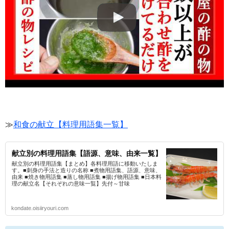
≫
和食の献立【料理用語集一覧】
献立別の料理用語集【語源、意味、由来一覧】
献立別の料理用語集【まとめ】各料理用語に移動いたしま
す。■刺身の手法と造りの名称 ■煮物用語集、語源、意味、
由来 ■焼き物用語集 ■蒸し物用語集 ■揚げ物用語集 ■日本料
理の献立名【それぞれの意味一覧】先付～甘味
kondate.oisiiryouri.com