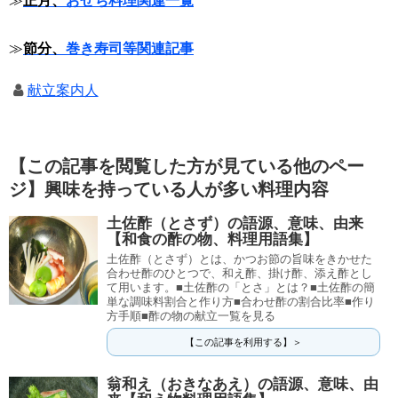
≫
正月、
おせち料理関連一覧
≫
節分、
巻き寿司等関連記事
献立案内人
【この記事を閲覧した方が見ている他のペー
ジ】興味を持っている人が多い料理内容
土佐酢（とさず）の語源、意味、由来
【和食の酢の物、料理用語集】
土佐酢（とさず）とは、かつお節の旨味をきかせた
合わせ酢のひとつで、和え酢、掛け酢、添え酢とし
て用います。■土佐酢の「とさ」とは？■土佐酢の簡
単な調味料割合と作り方■合わせ酢の割合比率■作り
方手順■酢の物の献立一覧を見る
【この記事を利用する】＞
翁和え（おきなあえ）の語源、意味、由