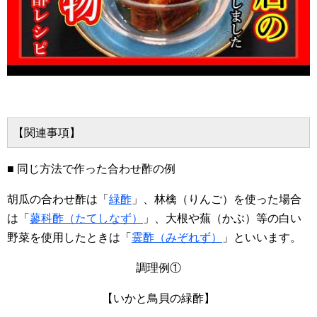
【関連事項】
■ 同じ方法で作った合わせ酢の例
胡瓜の合わせ酢は「
緑酢
」、林檎（りんご）を使った場合
は「
蓼科酢（たてしなず）
」、大根や蕪（かぶ）等の白い
野菜を使用したときは「
霙酢（みぞれず）
」といいます。
調理例①
【いかと鳥貝の緑酢】