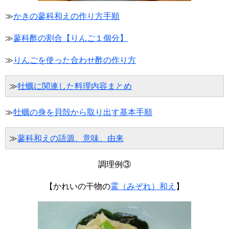
≫
かきの蓼科和えの作り方手順
≫
蓼科酢の割合【りんご１個分】
≫
りんごを使った合わせ酢の作り方
≫
牡蠣に関連した料理内容まとめ
≫
牡蠣の身を貝殻から取り出す基本手順
≫
蓼科和えの語源、意味、由来
調理例③
【かれいの干物の
霙（みぞれ）和え
】