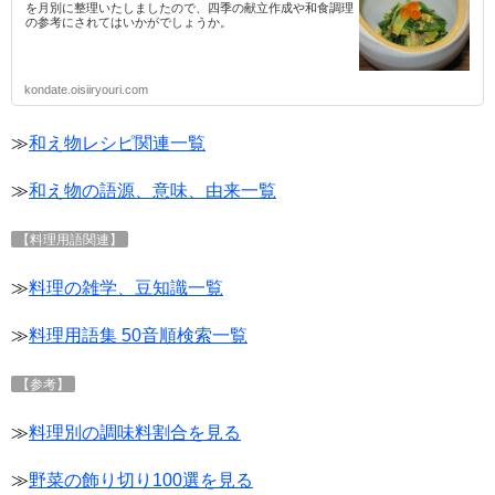
を月別に整理いたしましたので、四季の献立作成や和食調理
の参考にされてはいかがでしょうか。
kondate.oisiiryouri.com
≫
和え物レシピ関連一覧
≫
和え物の語源、意味、由来一覧
【料理用語関連】
≫
料理の雑学、豆知識一覧
≫
料理用語集 50音順検索一覧
【参考】
≫
料理別の調味料割合を見る
≫
野菜の飾り切り100選を見る