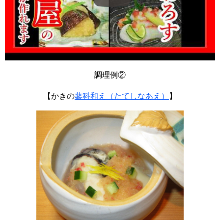
調理例②
【かきの
蓼科和え（たてしなあえ）
】