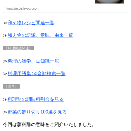
kondate.oisiiryouri.com
≫
和え物レシピ関連一覧
≫
和え物の語源、意味、由来一覧
【料理用語関連】
≫
料理の雑学、豆知識一覧
≫
料理用語集 50音順検索一覧
【参考】
≫
料理別の調味料割合を見る
≫
野菜の飾り切り100選を見る
今回は蓼科酢の意味をご紹介いたしました。