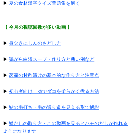
▶
夏の食材漢字クイズ問題集を解く
【 今月の視聴回数が多い動画 】
▶
身欠きにしんのもどし方
▶
鶏がら白濁スープ・作り方と悪い例など
▶
茗荷の甘酢漬けの基本的な作り方と注意点
▶
初心者向け！ゆでダコを柔らかく煮る方法
▶
鮎の串打ち・串の通り道を見える形で解説
▶
鱧だしの取り方・この動画を見るとハモのだしが作れる
ようになります