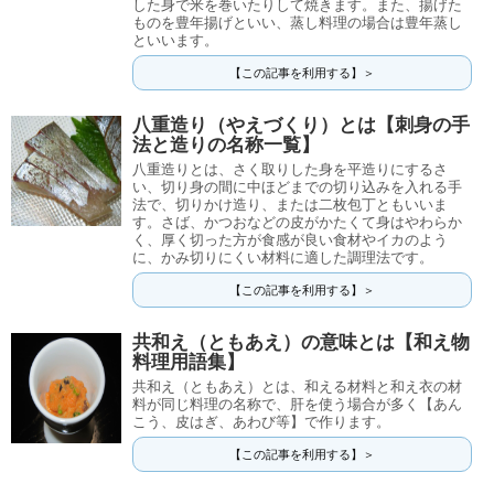
した身で米を巻いたりして焼きます。また、揚げた
ものを豊年揚げといい、蒸し料理の場合は豊年蒸し
といいます。
【この記事を利用する】＞
八重造り（やえづくり）とは【刺身の手
法と造りの名称一覧】
八重造りとは、さく取りした身を平造りにするさ
い、切り身の間に中ほどまでの切り込みを入れる手
法で、切りかけ造り、または二枚包丁ともいいま
す。さば、かつおなどの皮がかたくて身はやわらか
く、厚く切った方が食感が良い食材やイカのよう
に、かみ切りにくい材料に適した調理法です。
【この記事を利用する】＞
共和え（ともあえ）の意味とは【和え物
料理用語集】
共和え（ともあえ）とは、和える材料と和え衣の材
料が同じ料理の名称で、肝を使う場合が多く【あん
こう、皮はぎ、あわび等】で作ります。
【この記事を利用する】＞