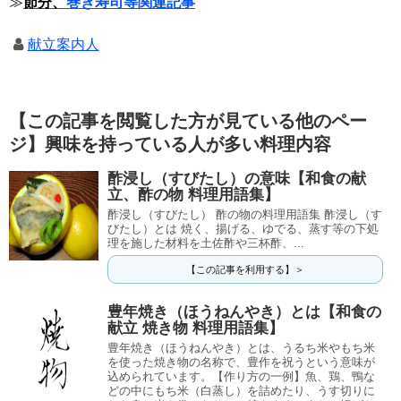
≫
節分、
巻き寿司等関連記事
献立案内人
【この記事を閲覧した方が見ている他のペー
ジ】興味を持っている人が多い料理内容
酢浸し（すびたし）の意味【和食の献
立、酢の物 料理用語集】
酢浸し（すびたし） 酢の物の料理用語集 酢浸し（す
びたし）とは 焼く、揚げる、ゆでる、蒸す等の下処
理を施した材料を土佐酢や三杯酢、...
【この記事を利用する】＞
豊年焼き（ほうねんやき）とは【和食の
献立 焼き物 料理用語集】
豊年焼き（ほうねんやき）とは、うるち米やもち米
を使った焼き物の名称で、豊作を祝うという意味が
込められています。【作り方の一例】魚、鶏、鴨な
どの中にもち米（白蒸し）を詰めたり、うす切りに