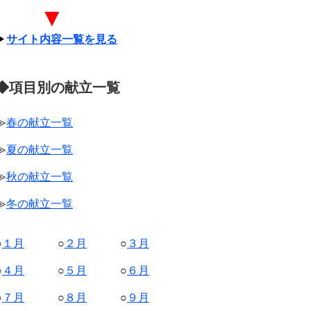
▼
▶
サイト内容一覧を見る
◆項目別の献立一覧
≫
春の献立一覧
≫
夏の献立一覧
≫
秋の献立一覧
≫
冬の献立一覧
○
１月
○
２月
○
３月
○
４月
○
５月
○
６月
○
７月
○
８月
○
９月