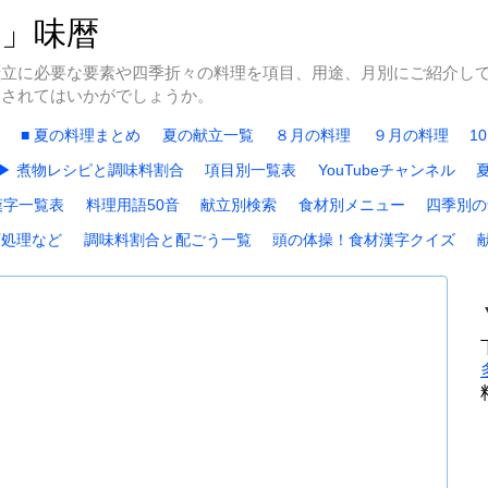
冬」味暦
献立に必要な要素や四季折々の料理を項目、用途、月別にご紹介し
にされてはいかがでしょうか。
■ 夏の料理まとめ
夏の献立一覧
８月の料理
９月の料理
1
▶ 煮物レシピと調味料割合
項目別一覧表
YouTubeチャンネル
漢字一覧表
料理用語50音
献立別検索
食材別メニュー
四季別の
下処理など
調味料割合と配ごう一覧
頭の体操！食材漢字クイズ