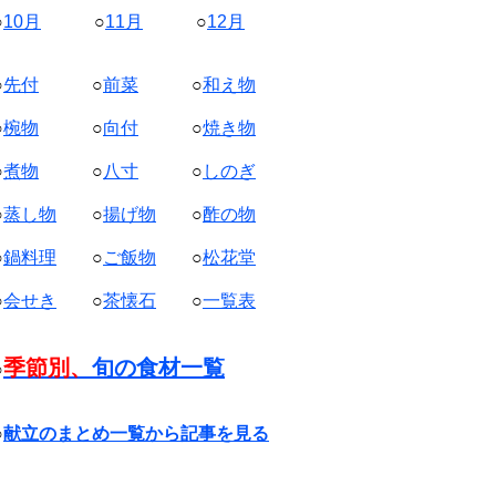
○
10月
○
11月
○
12月
○
先付
○
前菜
○
和え物
○
椀物
○
向付
○
焼き物
○
煮物
○
八寸
○
しのぎ
○
蒸し物
○
揚げ物
○
酢の物
○
鍋料理
○
ご飯物
○
松花堂
○
会せき
○
茶懐石
○
一覧表
季節別、
旬の食材一覧
○
○
献立のまとめ一覧から記事を見る