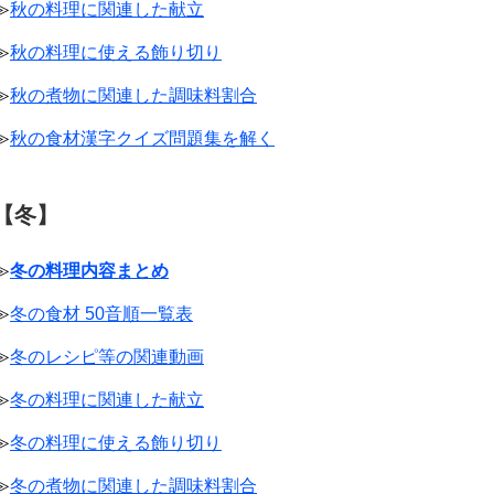
≫
秋の料理に関連した献立
≫
秋の料理に使える飾り切り
≫
秋の煮物に関連した調味料割合
≫
秋の食材漢字クイズ問題集を解く
【冬】
≫
冬の料理内容まとめ
≫
冬の食材 50音順一覧表
≫
冬のレシピ等の関連動画
≫
冬の料理に関連した献立
≫
冬の料理に使える飾り切り
≫
冬の煮物に関連した調味料割合