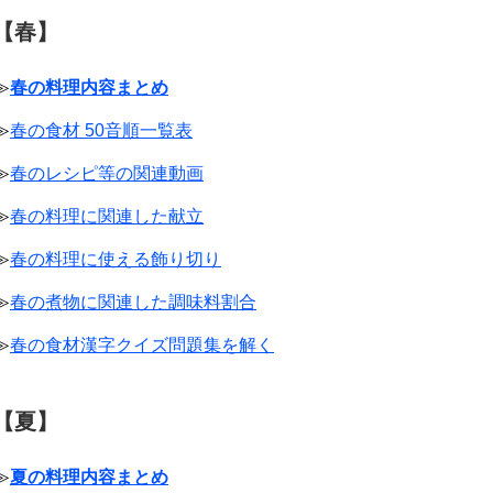
【春】
≫
春の料理内容まとめ
≫
春の食材 50音順一覧表
≫
春のレシピ等の関連動画
≫
春の料理に関連した献立
≫
春の料理に使える飾り切り
≫
春の煮物に関連した調味料割合
≫
春の食材漢字クイズ問題集を解く
【夏】
≫
夏の料理内容まとめ