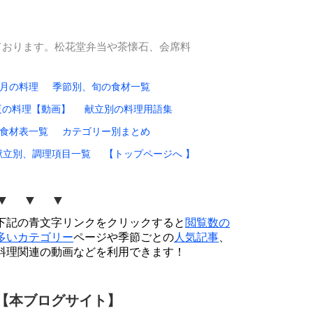
ております。松花堂弁当や茶懐石、会席料
0月の料理
季節別、旬の食材一覧
夏の料理【動画】
献立別の料理用語集
食材表一覧
カテゴリー別まとめ
献立別、調理項目一覧
【トップページへ 】
▼ ▼ ▼
下記の青文字リンクをクリックすると
閲覧数の
多いカテゴリー
ページや季節ごとの
人気記事
、
料理関連の動画などを利用できます！
【本ブログサイト】