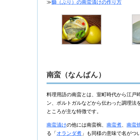
≫
鰤（ぶり）の南蛮漬けの作り方
南蛮（なんばん）
料理用語の南蛮とは、室町時代から江戸
ン、ポルトガルなどから伝わった調理法
ところが主な特徴です。
南蛮漬け
の他には南蛮椀、
南蛮煮
、
南蛮
る「
オランダ煮
」も同様の意味で名がつ