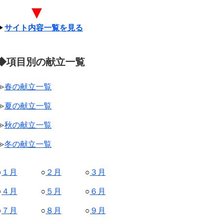
▼
▶
サイト内容一覧を見る
◆項目別の献立一覧
≫
春の献立一覧
≫
夏の献立一覧
≫
秋の献立一覧
≫
冬の献立一覧
○
１月
○
２月
○
３月
○
４月
○
５月
○
６月
○
７月
○
８月
○
９月