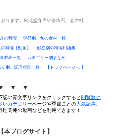
ております。松花堂弁当や茶懐石、会席料
0月の料理
季節別、旬の食材一覧
夏の料理【動画】
献立別の料理用語集
食材表一覧
カテゴリー別まとめ
献立別、調理項目一覧
【トップページへ 】
▼ ▼ ▼
下記の青文字リンクをクリックすると
閲覧数の
多いカテゴリー
ページや季節ごとの
人気記事
、
料理関連の動画などを利用できます！
【本ブログサイト】