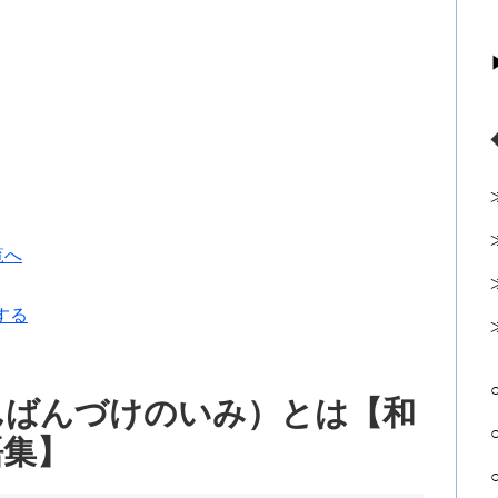
覧へ
する
んばんづけのいみ）とは【和
語集】