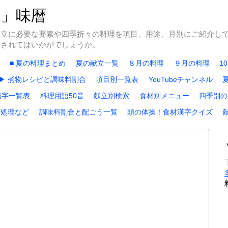
冬」味暦
献立に必要な要素や四季折々の料理を項目、用途、月別にご紹介し
にされてはいかがでしょうか。
■ 夏の料理まとめ
夏の献立一覧
８月の料理
９月の料理
1
▶ 煮物レシピと調味料割合
項目別一覧表
YouTubeチャンネル
漢字一覧表
料理用語50音
献立別検索
食材別メニュー
四季別の
下処理など
調味料割合と配ごう一覧
頭の体操！食材漢字クイズ