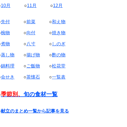
○
10月
○
11月
○
12月
○
先付
○
前菜
○
和え物
○
椀物
○
向付
○
焼き物
○
煮物
○
八寸
○
しのぎ
○
蒸し物
○
揚げ物
○
酢の物
○
鍋料理
○
ご飯物
○
松花堂
○
会せき
○
茶懐石
○
一覧表
季節別、
旬の食材一覧
○
○
献立のまとめ一覧から記事を見る