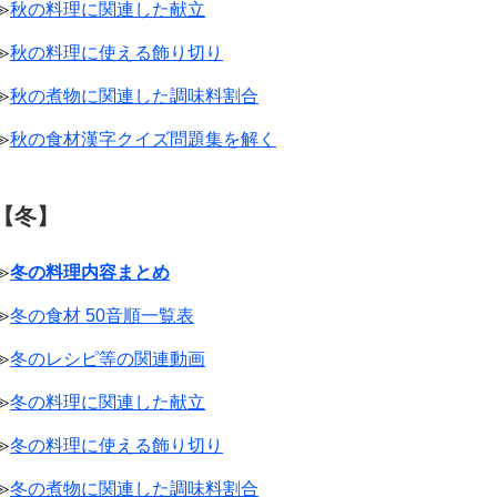
≫
秋の料理に関連した献立
≫
秋の料理に使える飾り切り
≫
秋の煮物に関連した調味料割合
≫
秋の食材漢字クイズ問題集を解く
【冬】
≫
冬の料理内容まとめ
≫
冬の食材 50音順一覧表
≫
冬のレシピ等の関連動画
≫
冬の料理に関連した献立
≫
冬の料理に使える飾り切り
≫
冬の煮物に関連した調味料割合