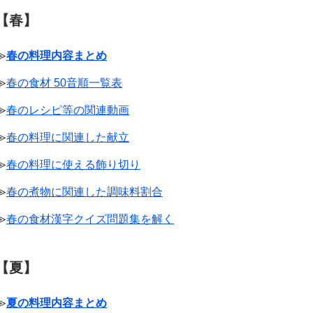
【春】
≫
春の料理内容まとめ
≫
春の食材 50音順一覧表
≫
春のレシピ等の関連動画
≫
春の料理に関連した献立
≫
春の料理に使える飾り切り
≫
春の煮物に関連した調味料割合
≫
春の食材漢字クイズ問題集を解く
【夏】
≫
夏の料理内容まとめ