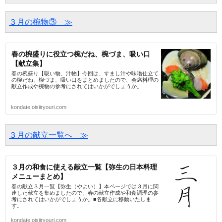
３月の椀物③　≫
春の椀盛りに役立つ椀だね、椀づま、吸い口
【献立集】
春の椀盛り【吸い物、汁物】今回は、すまし汁や味噌仕立て
の椀だね、椀づま、吸い口をまとめましたので、会席料理の
献立作成や椀物の参考にされてはいかがでしょうか。
kondate.oisiiryouri.com
３月の献立一覧へ　≫
３月の和食に使える献立一覧【弥生の日本料理
メニューまとめ】
春の献立３月一覧【弥生（やよい）】本ページでは３月に関
連した献立を集めましたので、春の献立作成や和食調理の参
考にされてはいかがでしょうか。■各献立に移動いたしま
す。
kondate.oisiiryouri.com