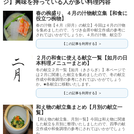
ジ】興味を持っている人が多い料理内容
春の椀盛り、４月の汁物献立集【和食に
役立つ椀物】
春の汁物【４月（卯月）の献立】今回は４月の汁物
を集めましたので、うづき会席や献立作成の参考に
されてはいかがでしょうか。４月の汁物、献立①
【この記事を利用する】＞
２月の和食に使える献立一覧【如月の日
本料理メニューまとめ】
冬の献立２月一覧【如月（きさらぎ）】本ページで
は２月に関連した献立を集めましたので、冬の献立
作成や和食調理の参考にされてはいかがでしょう
か。■各献立に移動いたします。
【この記事を利用する】＞
和え物の献立集まとめ【月別の献立一
覧】
【和え物の献立集、月別一覧】今回は和え物に関連
した献立を月別に整理いたしましたので、四季の献
立作成や和食調理の参考にされてはいかがでしょう
か。