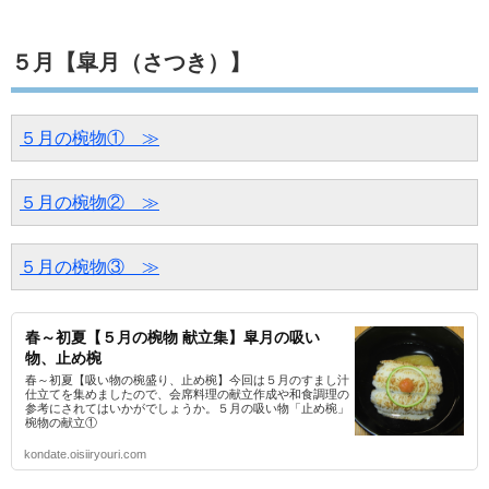
５月【皐月（さつき）】
５月の椀物①　≫
５月の椀物②　≫
５月の椀物③　≫
春～初夏【５月の椀物 献立集】皐月の吸い
物、止め椀
春～初夏【吸い物の椀盛り、止め椀】今回は５月のすまし汁
仕立てを集めましたので、会席料理の献立作成や和食調理の
参考にされてはいかがでしょうか。５月の吸い物「止め椀」
椀物の献立①
kondate.oisiiryouri.com