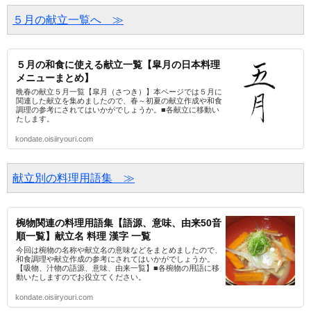
５月の献立一覧へ　≫
５月の和食に使える献立一覧【皐月の日本料理
メニューまとめ】
晩春の献立５月一覧【皐月（さつき）】本ページでは５月に
関連した献立を集めましたので、春～初夏の献立作成や和食
調理の参考にされてはいかがでしょうか。■各献立に移動い
たします。
kondate.oisiiryouri.com
献立別の料理用語集　≫
椀物関連の料理用語集【語源、意味、由来50音
順一覧】献立名 料理 漢字 一覧
今回は椀物の名称や献立名の意味などをまとめましたので、
和食調理や献立作成の参考にされてはいかがでしょうか。
【吸物、汁物の語源、意味、由来一覧】■各椀物の用語に移
動いたしますのでお役立てください。
kondate.oisiiryouri.com