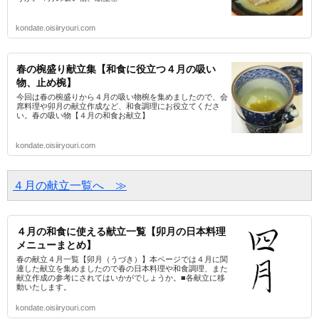
kondate.oisiiryouri.com
春の椀盛り献立集【和食に役立つ４月の吸い
物、止め椀】
今回は春の椀盛りから４月の吸い物椀を集めましたので、会
席料理や卯月の献立作成など、和食調理にお役立てくださ
い。春の吸い物【４月の和食お献立】
kondate.oisiiryouri.com
４月の献立一覧へ　≫
４月の和食に使える献立一覧【卯月の日本料理
メニューまとめ】
春の献立４月一覧【卯月（うづき）】本ページでは４月に関
連した献立を集めましたので春の日本料理や和食調理、また
献立作成の参考にされてはいかがでしょうか。■各献立に移
動いたします。
kondate.oisiiryouri.com