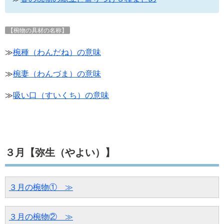
【椀物の具材の名称】
≫
椀種（わんだね）の意味
≫
椀妻（わんづま）の意味
≫
吸い口（すいくち）の意味
３月【弥生（やよい）】
３月の椀物①　≫
３月の椀物②　≫