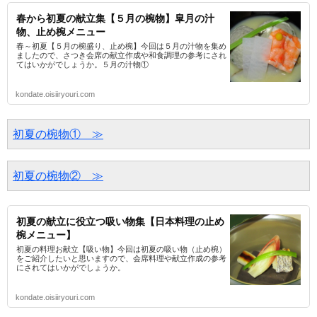
春から初夏の献立集【５月の椀物】皐月の汁
物、止め椀メニュー
春～初夏【５月の椀盛り、止め椀】今回は５月の汁物を集め
ましたので、さつき会席の献立作成や和食調理の参考にされ
てはいかがでしょうか。５月の汁物①
kondate.oisiiryouri.com
初夏の椀物①　≫
初夏の椀物②　≫
初夏の献立に役立つ吸い物集【日本料理の止め
椀メニュー】
初夏の料理お献立【吸い物】今回は初夏の吸い物（止め椀）
をご紹介したいと思いますので、会席料理や献立作成の参考
にされてはいかがでしょうか。
kondate.oisiiryouri.com