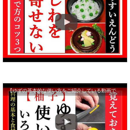
【ゆずの基本的な使い方をご紹介している動画です】食材の切り方、使い方など！Japanese food・decorative cut#和食レシピ日本料理案内所