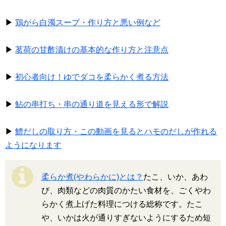
▶
鶏がら白濁スープ・作り方と悪い例など
▶
茗荷の甘酢漬けの基本的な作り方と注意点
▶
初心者向け！ゆでダコを柔らかく煮る方法
▶
鮎の串打ち・串の通り道を見える形で解説
▶
鱧だしの取り方・この動画を見るとハモのだしが作れる
ようになります
柔らか煮(やわらかに)とは？
たこ、いか、あわ
び、肉類などの肉質のかたい食材を、ごくやわ
らかく煮上げた料理につける総称です。たこ
や、いかは火が通りすぎないようにするため短