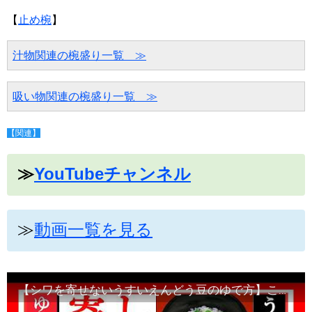
【
止め椀
】
汁物関連の椀盛り一覧　≫
吸い物関連の椀盛り一覧　≫
【関連】
≫
YouTubeチャンネル
≫
動画一覧を見る
【シワを寄せないうすいえんどう豆のゆで方】この動画の手順で完了します・Japanese food#和食レシピ日本料理案内所