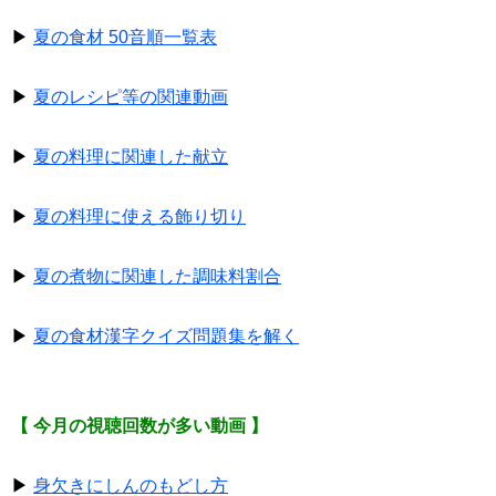
▶
夏の食材 50音順一覧表
▶
夏のレシピ等の関連動画
▶
夏の料理に関連した献立
▶
夏の料理に使える飾り切り
▶
夏の煮物に関連した調味料割合
▶
夏の食材漢字クイズ問題集を解く
【 今月の視聴回数が多い動画 】
▶
身欠きにしんのもどし方