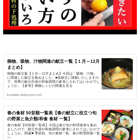
椀物、吸物、汁物関連の献立一覧【１月～12月
まとめ】
椀物の献立集【１月～12月まとめ】今回は「吸物、汁物」
に関連した献立を集めました。■各献立に移動いたしますの
で、四季の献立作成や和食調理の参考にされてはいかがでし
ょうか。【参考】椀物レシピの関連を見る
kondate.oisiiryouri.com
春の食材 50音順一覧表【春の献立に役立つ旬
の野菜と魚介類/和食 食材 一覧】
春の食材【50音順一覧表】今回は春が旬の料理食材を集め
ましたので、献立作成や和食調理の参考にされてはいかがで
しょうか。関連▶季節別、旬の食材一覧、春の料理関連一覧
へ