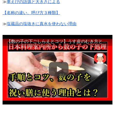
≫
車えびの語源と大きさによる
【名称の違い、呼び方３種類】
≫
塩蔵品の塩抜きに真水を使わない理由
【数の子の下ごしらえとコツ】うす皮のむき方と塩抜き・初心者向け味付け方法