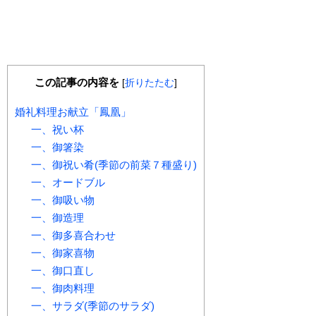
この記事の内容を
[
折りたたむ
]
婚礼料理お献立「鳳凰」
一、祝い杯
一、御箸染
一、御祝い肴(季節の前菜７種盛り)
一、オードブル
一、御吸い物
一、御造理
一、御多喜合わせ
一、御家喜物
一、御口直し
一、御肉料理
一、サラダ(季節のサラダ)