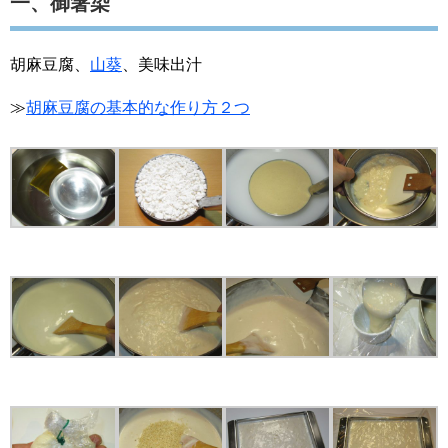
一、御箸染
胡麻豆腐、
山葵
、美味出汁
≫
胡麻豆腐の基本的な作り方２つ