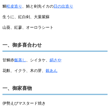
鯛
松皮造り
、鮪と剣先イカの
日の出造り
生うに、紅白剣、大葉紫蘇
山葵、紅蓼、オーロラシート
一、御多喜合わせ
甘鯛赤
飯蒸し
、シイタケ、
絹さや
花麩、イクラ、木の芽、
銀あん
一、御家喜物
伊勢えびマスタード焼き