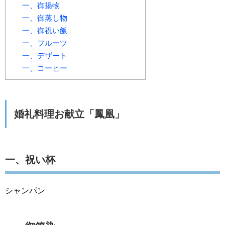
一、御揚物
一、御蒸し物
一、御祝い飯
一、フルーツ
一、デザート
一、コーヒー
婚礼料理
お献立
「鳳凰」
一、祝い杯
シャンパン