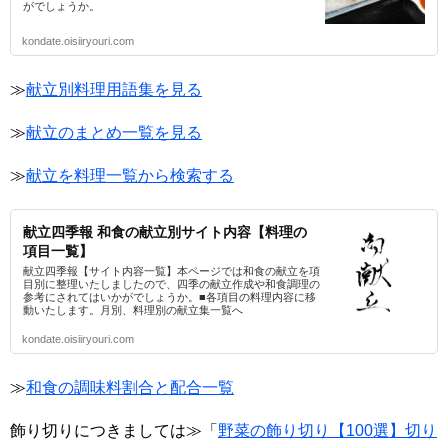
がでしょうか。
kondate.oisiiryouri.com
≫
献立別料理用語集を見る
≫
献立のまとめ一覧を見る
≫
献立を料理一覧から検索する
献立四季報 和食の献立別サイト内容【料理の
項目一覧】
献立四季報【サイト内容一覧】本ページでは和食の献立を項
目別に整理いたしましたので、四季の献立作成や和食調理の
参考にされてはいかがでしょうか。■各項目の料理内容に移
動いたします。月別、料理別の献立集一覧へ
kondate.oisiiryouri.com
≫
和食の調味料割合と配合一覧
飾り切りにつきましては≫「
野菜の飾り切り【100選】切り