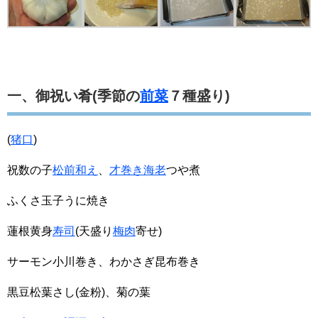
一、御祝い肴(季節の
前菜
７種盛り)
(
猪口
)
祝数の子
松前和え
、
才巻き海老
つや煮
ふくさ玉子うに焼き
蓮根黄身
寿司
(天盛り
梅肉
寄せ)
サーモン小川巻き、わかさぎ昆布巻き
黒豆松葉さし(金粉)、菊の葉