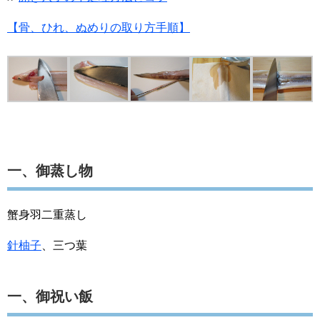
【骨、ひれ、ぬめりの取り方手順】
一、御蒸し物
蟹身羽二重蒸し
針柚子
、三つ葉
一、御祝い飯