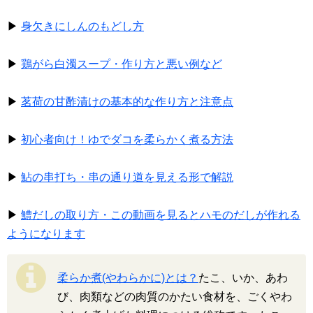
▶
身欠きにしんのもどし方
▶
鶏がら白濁スープ・作り方と悪い例など
▶
茗荷の甘酢漬けの基本的な作り方と注意点
▶
初心者向け！ゆでダコを柔らかく煮る方法
▶
鮎の串打ち・串の通り道を見える形で解説
▶
鱧だしの取り方・この動画を見るとハモのだしが作れる
ようになります
柔らか煮(やわらかに)とは？
たこ、いか、あわ
び、肉類などの肉質のかたい食材を、ごくやわ