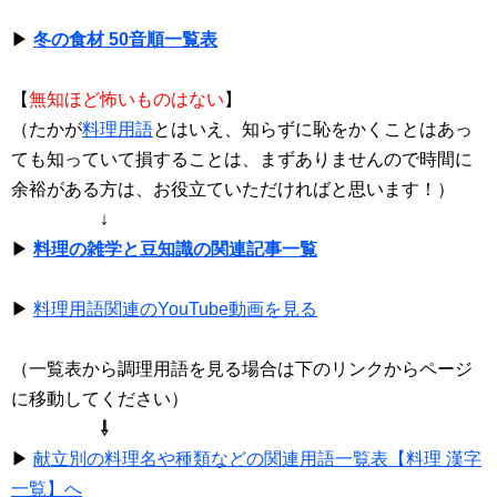
▶
冬の食材 50音順一覧表
【
無知ほど怖いものはない
】
（たかが
料理用語
とはいえ、知らずに恥をかくことはあっ
ても知っていて損することは、まずありませんので時間に
余裕がある方は、お役立ていただければと思います！）
↓
▶
料理の雑学と豆知識の関連記事一覧
▶
料理用語関連のYouTube動画を見る
（一覧表から調理用語を見る場合は下のリンクからページ
に移動してください）
⇩
▶
献立別の料理名や種類などの関連用語一覧表【料理 漢字
一覧】へ