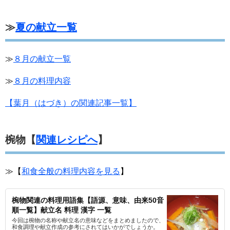
≫
夏の献立一覧
≫
８月の献立一覧
≫
８月の料理内容
【葉月（はづき）の関連記事一覧】
椀物【
関連レシピへ
】
≫【
和食全般の料理内容を見る
】
椀物関連の料理用語集【語源、意味、由来50音
順一覧】献立名 料理 漢字 一覧
今回は椀物の名称や献立名の意味などをまとめましたので、
和食調理や献立作成の参考にされてはいかがでしょうか。