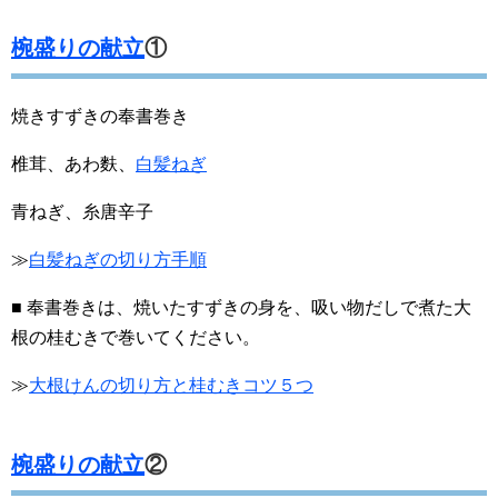
椀盛りの献立
①
焼きすずきの奉書巻き
椎茸、あわ麩、
白髪ねぎ
青ねぎ、糸唐辛子
≫
白髪ねぎの切り方手順
■ 奉書巻きは、焼いたすずきの身を、吸い物だしで煮た大
根の桂むきで巻いてください。
≫
大根けんの切り方と桂むきコツ５つ
椀盛りの献立
②