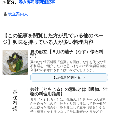
≫
節分、
巻き寿司等関連記事
献立案内人
【この記事を閲覧した方が見ている他のペー
ジ】興味を持っている人が多い料理内容
夏の献立【８月の茄子（なす）懐石料
理】
夏のなす懐石料理「盛夏」今回は、なすを使った懐
石料理をご紹介したいと思いますので和食調理や献
立作成の参考にされてはいかがでしょうか。
【この記事を利用する】＞
共汁（ともじる）の意味とは【吸物、汁
物の料理用語集】
共汁（ともじる）とは、椀物の汁と具を一つの材料
から作ったもので、肝をすり流し汁にして身を椀だ
ねに使った場合や、身を具にして真子（卵巣）や白
子（精巣）をすりつぶして汁に混ぜたときなどで