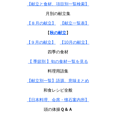
【献立と食材、項目別一覧検索】
月別の献立集
【８月の献立】
【献立一覧表】
【
秋の献立
】
【９月の献立】
【10月の献立】
四季の食材
【 季節別 】旬の食材一覧を見る
料理用語集
【献立別一覧】語源、意味まとめ
和食レシピ全般
【日本料理、会席・懐石案内所】
頭の体操
Ｑ＆Ａ