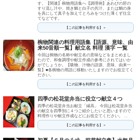
す。【関連】椀物用語集へ【調理例】あわびの肝の
すり流し汁や、焼き鯛と白子の共汁、または鯛の身
を具にして真子を加えてとろみをつけた薄くず仕立
てなどです。
【この記事を利用する】＞
椀物関連の料理用語集【語源、意味、由
来50音順一覧】献立名 料理 漢字 一覧
今回は椀物の名称や献立名の意味などをまとめまし
たので、和食調理や献立作成の参考にされてはいか
がでしょうか。【吸物、汁物の語源、意味、由来一
覧】■各椀物の用語に移動いたしますのでお役立てく
ださい。
【この記事を利用する】＞
四季の松花堂弁当に役立つ献立４つ
四季の松花堂弁当お献立「縁高」 今回は松花堂弁当
の献立を四季別に４つご紹介したいと思いますので
料理作りや献立作成などにお役立てください。 ...
【この記事を利用する】＞