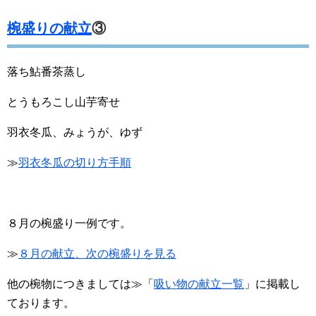
椀盛りの献立
③
落ち鮎番茶蒸し
とうもろこし山芋寄せ
羽衣冬瓜、みょうが、ゆず
≫
羽衣冬瓜の切り方手順
８月の椀盛り一例です。
≫
８月の献立、次の椀盛りを見る
他の椀物につきましては≫「
吸い物の献立一覧
」に掲載し
ております。