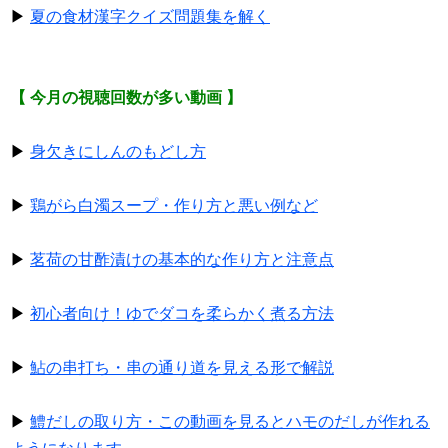
▶
夏の食材漢字クイズ問題集を解く
【 今月の視聴回数が多い動画 】
▶
身欠きにしんのもどし方
▶
鶏がら白濁スープ・作り方と悪い例など
▶
茗荷の甘酢漬けの基本的な作り方と注意点
▶
初心者向け！ゆでダコを柔らかく煮る方法
▶
鮎の串打ち・串の通り道を見える形で解説
▶
鱧だしの取り方・この動画を見るとハモのだしが作れる