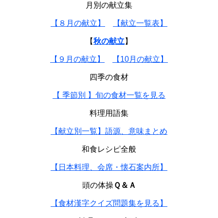
月別の献立集
【８月の献立】
【献立一覧表】
【
秋の献立
】
【９月の献立】
【10月の献立】
四季の食材
【 季節別 】旬の食材一覧を見る
料理用語集
【献立別一覧】語源、意味まとめ
和食レシピ全般
【日本料理、会席・懐石案内所】
頭の体操
Ｑ＆Ａ
【食材漢字クイズ問題集を見る】