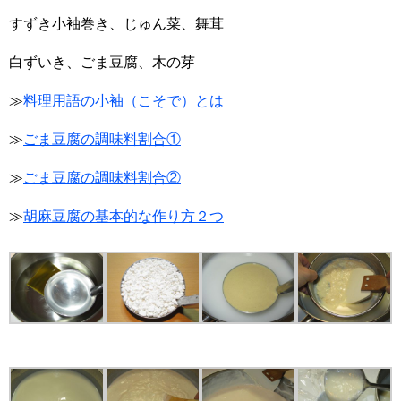
すずき小袖巻き、じゅん菜、舞茸
白ずいき、ごま豆腐、木の芽
≫
料理用語の小袖（こそで）とは
≫
ごま豆腐の調味料割合①
≫
ごま豆腐の調味料割合②
≫
胡麻豆腐の基本的な作り方２つ