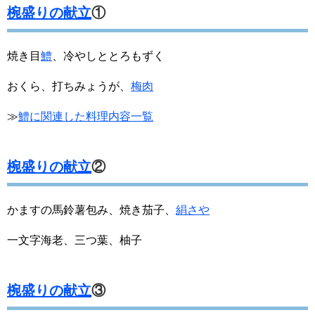
椀盛りの献立
①
焼き目
鱧
、冷やしととろもずく
おくら、打ちみょうが、
梅肉
≫
鱧に関連した料理内容一覧
椀盛りの献立
②
かますの馬鈴薯包み、焼き茄子、
絹さや
一文字海老、三つ葉、柚子
椀盛りの献立
③