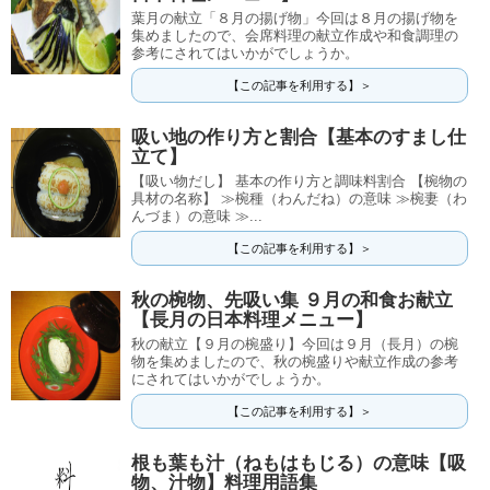
葉月の献立「８月の揚げ物」今回は８月の揚げ物を
集めましたので、会席料理の献立作成や和食調理の
参考にされてはいかがでしょうか。
【この記事を利用する】＞
吸い地の作り方と割合【基本のすまし仕
立て】
【吸い物だし】 基本の作り方と調味料割合 【椀物の
具材の名称】 ≫椀種（わんだね）の意味 ≫椀妻（わ
んづま）の意味 ≫...
【この記事を利用する】＞
秋の椀物、先吸い集 ９月の和食お献立
【長月の日本料理メニュー】
秋の献立【９月の椀盛り】今回は９月（長月）の椀
物を集めましたので、秋の椀盛りや献立作成の参考
にされてはいかがでしょうか。
【この記事を利用する】＞
根も葉も汁（ねもはもじる）の意味【吸
物、汁物】料理用語集