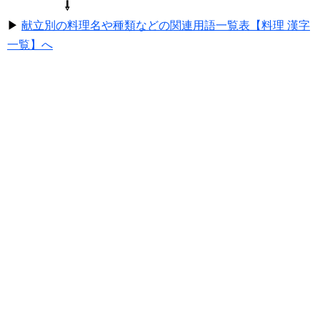
⇩
▶
献立別の料理名や種類などの関連用語一覧表【料理 漢字
一覧】へ