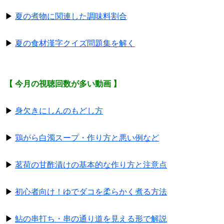
▶
夏の煮物に関連した調味料割合
▶
夏の食材漢字クイズ問題集を解く
【 今月の視聴回数が多い動画 】
▶
身欠きにしんのもどし方
▶
鶏がら白濁スープ・作り方と悪い例など
▶
茗荷の甘酢漬けの基本的な作り方と注意点
▶
初心者向け！ゆでダコを柔らかく煮る方法
▶
鮎の串打ち・串の通り道を見える形で解説