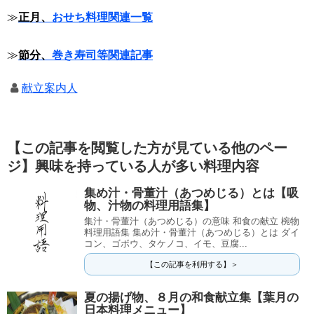
≫
正月、
おせち料理関連一覧
≫
節分、
巻き寿司等関連記事
献立案内人
【この記事を閲覧した方が見ている他のペー
ジ】興味を持っている人が多い料理内容
集め汁・骨董汁（あつめじる）とは【吸
物、汁物の料理用語集】
集汁・骨董汁（あつめじる）の意味 和食の献立 椀物
料理用語集 集め汁・骨董汁（あつめじる）とは ダイ
コン、ゴボウ、タケノコ、イモ、豆腐...
【この記事を利用する】＞
夏の揚げ物、８月の和食献立集【葉月の
日本料理メニュー】