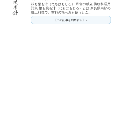
根も葉も汁（ねもはもじる） 和食の献立 椀物料理用
語集 根も葉も汁（ねもはもじる）とは 奈良県南部の
郷土料理で、材料の根も葉も使うとこ...
【この記事を利用する】＞