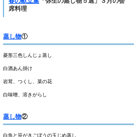
春の献立集
「弥生の蒸し物５選」３月の会
席料理
蒸し物
①
菱形三色しんじょ蒸し
白酒あん掛け
岩茸、つくし、菜の花
白味噌、溶きがらし
蒸し物
②
白魚と笹がきごぼうの玉じめ蒸し