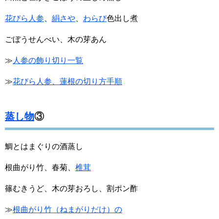
花びら人参
、
絹さや
、
わらび
色出し煮
ごぼうせんべい、木の芽あん
≫
人参の飾り切り一覧
≫
花びら人参、蓮根の切り方手順
蒸し物
③
鯛とはまぐりの酒蒸し
根曲がり竹、春菊、
椎茸
篠むきうど、木の芽おろし、割ポン酢
≫
根曲がり竹（ねまがりだけ）の