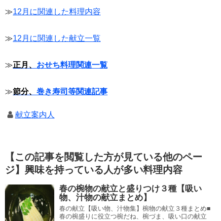
≫
12月に関連した料理内容
≫
12月に関連した献立一覧
≫
正月、
おせち料理関連一覧
≫
節分、
巻き寿司等関連記事
献立案内人
【この記事を閲覧した方が見ている他のペー
ジ】興味を持っている人が多い料理内容
春の椀物の献立と盛りつけ３種【吸い
物、汁物の献立まとめ】
春の献立【吸い物、汁物集】椀物の献立３種まとめ■
春の椀盛りに役立つ椀だね、椀づま、吸い口の献立