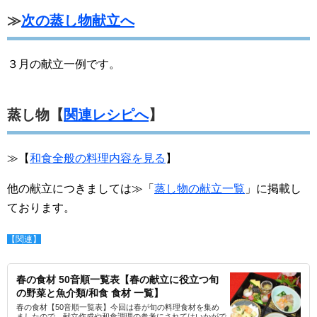
≫
次の蒸し物献立へ
３月の献立一例です。
蒸し物【
関連レシピへ
】
≫【
和食全般の料理内容を見る
】
他の献立につきましては≫「
蒸し物の献立一覧
」に掲載し
ております。
【関連】
春の食材 50音順一覧表【春の献立に役立つ旬
の野菜と魚介類/和食 食材 一覧】
春の食材【50音順一覧表】今回は春が旬の料理食材を集め
ましたので、献立作成や和食調理の参考にされてはいかがで