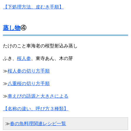
【下処理方法、皮むき手順】
蒸し物
④
たけのこと車海老の桜型射込み蒸し
ふき、
桜人参
、東寺あん、木の芽
≫
桜人参の切り方手順
≫
八重桜の切り方手順
≫
車えびの語源と大きさによる
【名称の違い、呼び方３種類】
≫
春の魚料理関連レシピ一覧