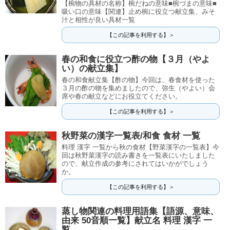
【椀物の具材の名称】椀だねの意味■椀づまの意味■
吸い口の意味【関連】止め椀に役立つ献立集、みそ
汁と相性が良い具材一覧
【この記事を利用する】＞
春の和食に役立つ酢の物【３月（やよ
い）の献立集】
春の和食献立集【酢の物】今回は、春食材を使った
３月の酢の物を集めましたので、弥生（やよい）会
席や春の献立などにお役立てください。
【この記事を利用する】＞
秋野菜の漢字一覧表/和食 食材 一覧
料理 漢字 一覧から秋の食材【野菜漢字の一覧表】今
回は秋野菜漢字の読み書きを一覧表にいたしました
ので、献立作成の参考にされてはいかがでしょう
か。
【この記事を利用する】＞
蒸し物関連の料理用語集【語源、意味、
由来 50音順一覧】献立名 料理 漢字 一
覧