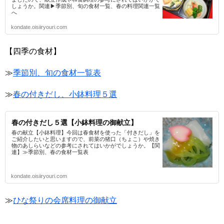
しょうか。関連▶季節別、旬の食材一覧、春の料理関連一覧
へ
kondate.oisiiryouri.com
【四季の食材】
≫
季節別、旬の食材一覧表
≫
春の付きだし、小鉢料理５選
春の付きだし５選【小鉢料理の御献立】
春の献立【小鉢料理】今回は春食材を使った「付きだし」を
ご紹介したいと思いますので、前菜の猪口（ちょこ）や焼き
物のあしらいなどの参考にされてはいかがでしょうか。【関
連】≫季節別、春の食材一覧表
kondate.oisiiryouri.com
≫
ひな祭りの会席料理の御献立