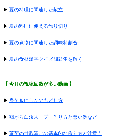
▶
夏の料理に関連した献立
▶
夏の料理に使える飾り切り
▶
夏の煮物に関連した調味料割合
▶
夏の食材漢字クイズ問題集を解く
【 今月の視聴回数が多い動画 】
▶
身欠きにしんのもどし方
▶
鶏がら白濁スープ・作り方と悪い例など
▶
茗荷の甘酢漬けの基本的な作り方と注意点