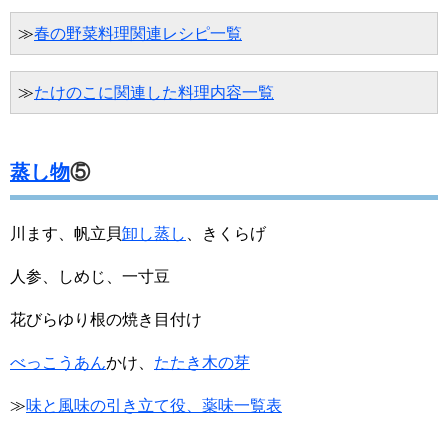
≫
春の野菜料理関連レシピ一覧
≫
たけのこに関連した料理内容一覧
蒸し物
⑤
川ます、帆立貝
卸し蒸し
、きくらげ
人参、しめじ、一寸豆
花びらゆり根の焼き目付け
べっこうあん
かけ、
たたき木の芽
≫
味と風味の引き立て役、薬味一覧表