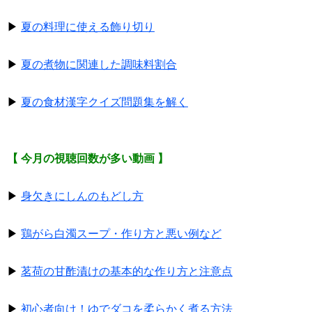
▶
夏の料理に使える飾り切り
▶
夏の煮物に関連した調味料割合
▶
夏の食材漢字クイズ問題集を解く
【 今月の視聴回数が多い動画 】
▶
身欠きにしんのもどし方
▶
鶏がら白濁スープ・作り方と悪い例など
▶
茗荷の甘酢漬けの基本的な作り方と注意点
▶
初心者向け！ゆでダコを柔らかく煮る方法