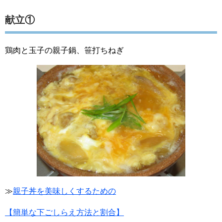
献立①
鶏肉と玉子の親子鍋、笹打ちねぎ
≫
親子丼を美味しくするための
【簡単な下ごしらえ方法と割合】