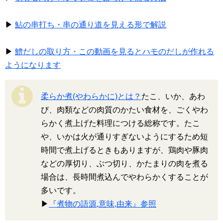
▶
鮎の串打ち・串の通り道を見える形で解説
▶
鱧だしの取り方・この動画を見るとハモのだしが作れる
ようになります
柔らか煮(やわらかに)とは？
たこ、いか、あわ
び、肉類などの肉質のかたい食材を、ごくやわ
らかく煮上げた料理につける総称です。たこ
や、いかは火が通りすぎないようにするため短
時間で煮上げるときもありますが、鶏肉や豚肉
などの厚切り、ぶつ切り、かたまりの肉を煮る
場合は、長時間煮込んでやわらかくすることが
多いです。
▶
『煮物の語源,意味,由来』参照