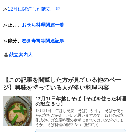
≫
12月に関連した献立一覧
≫
正月、
おせち料理関連一覧
≫
節分、
巻き寿司等関連記事
献立案内人
【この記事を閲覧した方が見ている他のペー
ジ】興味を持っている人が多い料理内容
12月31日年越しそば【そばを使った料理
の献立８つ】
12月31日、年越し蕎麦（そば）今回は、そばを使っ
た献立をご紹介したいと思いますので、12月の献立
作成やそば会席料理の参考にされてはいかがでしょ
うか。そば料理の献立８つ【献立①】