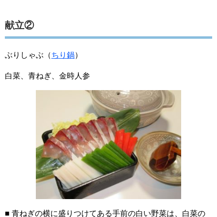
献立②
ぶりしゃぶ（
ちり鍋
）
白菜、青ねぎ、金時人参
■ 青ねぎの横に盛りつけてある手前の白い野菜は、白菜の