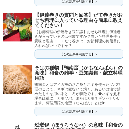
【この記事を利用する】＞
【伊達巻きの質問と回答】だて巻きがお
せち料理に入っている理由を簡単に教え
てください！
【お節料理の伊達巻き豆知識】おせち料理に伊達巻
きが入っているのは何故ですか？巻いた料理を使う
意味と理由・・・だて巻きは、お節料理の何段目に
入れればいいですか？
【この記事を利用する】＞
そばの種物【鴨南蛮（かもなんばん）の
意味】和食の雑学・豆知識集・献立料理
用語
鴨南蛮とはアイガモのささ身とネギを使ったソバ料
理のことで、ネギは煮ないで焼く、あるいは油で炒
めたものを用いるところが特徴です。◆ネギを煮る
場合は単に、カモソバ、またはカモネギソバといい
ます。料理用語の南蛮（なんばん）とは▶
【この記事を利用する】＞
琺瑯鍋（ほうろうなべ）の意味【和食の