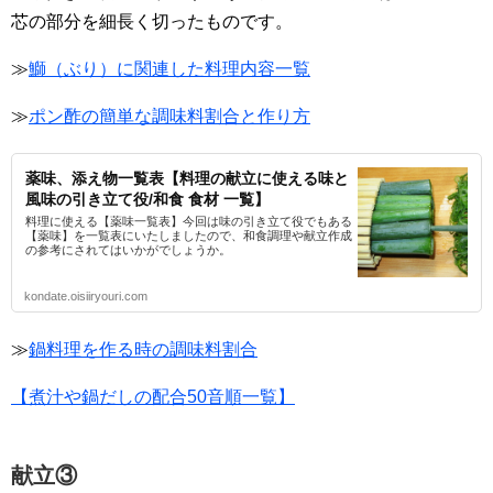
芯の部分を細長く切ったものです。
≫
鰤（ぶり）に関連した料理内容一覧
≫
ポン酢の簡単な調味料割合と作り方
薬味、添え物一覧表【料理の献立に使える味と
風味の引き立て役/和食 食材 一覧】
料理に使える【薬味一覧表】今回は味の引き立て役でもある
【薬味】を一覧表にいたしましたので、和食調理や献立作成
の参考にされてはいかがでしょうか。
kondate.oisiiryouri.com
≫
鍋料理を作る時の調味料割合
【煮汁や鍋だしの配合50音順一覧】
献立③