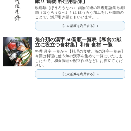
献立 鍋物 料理用語集】
琺瑯鍋（ほうろうなべ） 鍋物関連の料理用語集 琺瑯
鍋（ほうろうなべ）とは ほうろう加工をした鉄鍋の
ことで、瀬戸引き鍋ともいいます。 ...
【この記事を利用する】＞
魚介類の漢字 50音順一覧表【和食の献
立に役立つ食材集】和食 食材 一覧
料理 漢字 一覧から【料理の食材、魚の漢字一覧表】
今回は料理に使う魚の漢字を集めて一覧にいたしま
したので、和食調理や献立作成などにお役立てくだ
さい。
【この記事を利用する】＞