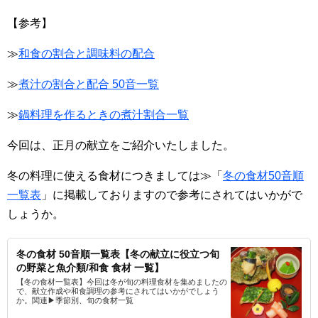
【参考】
≫
和食の割合と調味料の配合
≫
煮汁の割合と配合 50音一覧
≫
鍋料理を作るときの煮汁割合一覧
今回は、正月の献立をご紹介いたしました。
冬の料理に使える食材につきましては≫「
冬の食材50音順
一覧表
」に掲載しておりますので参考にされてはいかがで
しょうか。
冬の食材 50音順一覧表【冬の献立に役立つ旬
の野菜と魚介類/和食 食材 一覧】
【冬の食材一覧表】今回は冬が旬の料理食材を集めましたの
で、献立作成や和食調理の参考にされてはいかがでしょう
か。関連▶季節別、旬の食材一覧