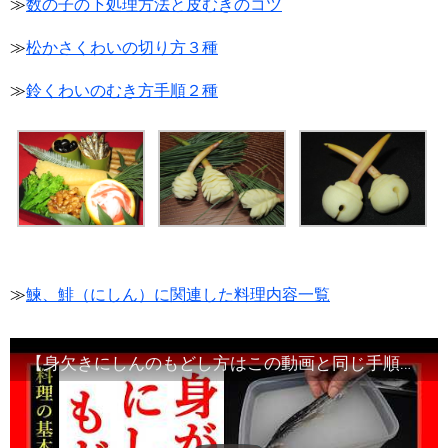
≫
数の子の下処理方法と皮むきのコツ
≫
松かさくわいの切り方３種
≫
鈴くわいのむき方手順２種
≫
鰊、鯡（にしん）に関連した料理内容一覧
【身欠きにしんのもどし方はこの動画と同じ手順で完了します】身欠きにしんの名の語源・由来とは？Japanese food