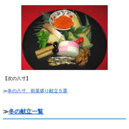
【次の八寸】
≫
冬の八寸、前菜盛り献立５選
≫
冬の献立一覧