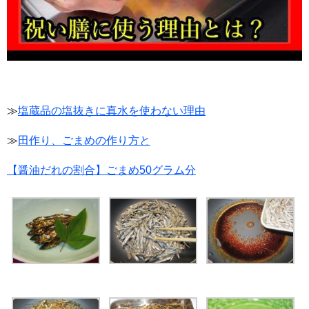
≫
塩蔵品の塩抜きに真水を使わない理由
≫
田作り、ごまめの作り方と
【醤油だれの割合】ごまめ50グラム分