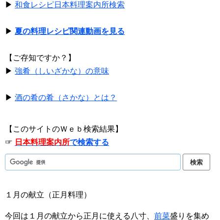
▶
和食レシピ日本料理案内所検索
▶
夏の料理レシピ関連動画を見る
【ご存知ですか？】
▶
強肴（しいざかな）の意味
▶
酒の肴の肴（さかな）とは？
【このサイトのＷｅｂ検索結果】
☞
日本料理案内所
で検索する
１月の献立（正月料理）
今回は１月の献立から正月に使える八寸、
前菜
盛りを集め