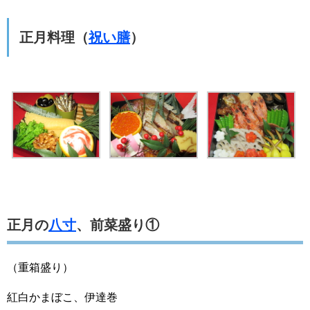
正月料理（
祝い膳
）
正月の
八寸
、前菜盛り①
（重箱盛り）
紅白かまぼこ、伊達巻