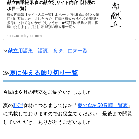
献立四季報 和食の献立別サイト内容【料理の
項目一覧】
献立四季報【サイト内容一覧】本ページでは和食の献立を項
目別に整理いたしましたので、四季の献立作成や和食調理の
参考にされてはいかがでしょうか。■各項目の料理内容に移
動いたします。月別、料理別の献立集一覧へ
kondate.oisiiryouri.com
≫
献立用語集、語源、意味、由来一覧
≫
夏に使える飾り切り一覧
今回は６月の献立をご紹介いたしました。
夏の
料理
食材につきましては≫「
夏の食材50音順一覧表
」
に掲載しておりますのでお役立てください。最後まで閲覧
していただき、ありがとうございました。