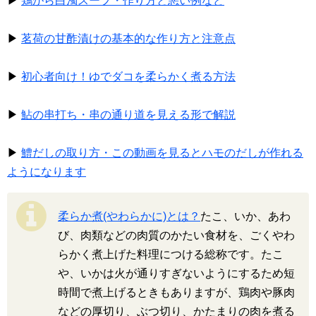
▶
鶏がら白濁スープ・作り方と悪い例など
▶
茗荷の甘酢漬けの基本的な作り方と注意点
▶
初心者向け！ゆでダコを柔らかく煮る方法
▶
鮎の串打ち・串の通り道を見える形で解説
▶
鱧だしの取り方・この動画を見るとハモのだしが作れる
ようになります
柔らか煮(やわらかに)とは？
たこ、いか、あわ
び、肉類などの肉質のかたい食材を、ごくやわ
らかく煮上げた料理につける総称です。たこ
や、いかは火が通りすぎないようにするため短
時間で煮上げるときもありますが、鶏肉や豚肉
などの厚切り、ぶつ切り、かたまりの肉を煮る