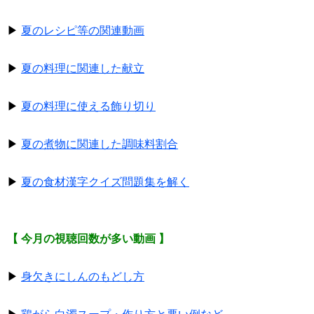
▶
夏のレシピ等の関連動画
▶
夏の料理に関連した献立
▶
夏の料理に使える飾り切り
▶
夏の煮物に関連した調味料割合
▶
夏の食材漢字クイズ問題集を解く
【 今月の視聴回数が多い動画 】
▶
身欠きにしんのもどし方