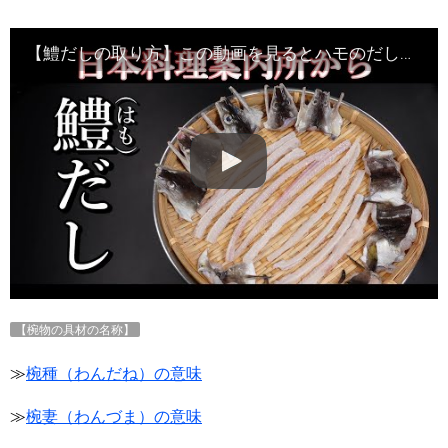
【鱧だしの取り方】この動画を見るとハモのだしが作れるようになります・Japanese food#和食レシピ日本料理案内所
【椀物の具材の名称】
≫
椀種（わんだね）の意味
≫
椀妻（わんづま）の意味