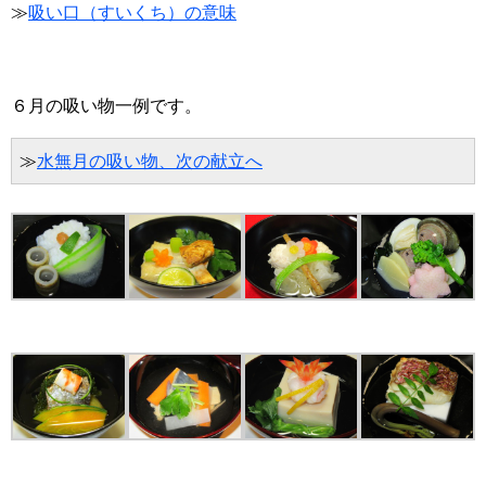
≫
吸い口（すいくち）の意味
６月の吸い物一例です。
≫
水無月の吸い物、次の献立へ