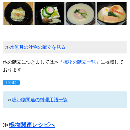
≫
水無月の汁物の献立を見る
他の献立につきましては≫「
椀物の献立一覧
」に掲載して
おります。
【関連】
≫
吸い物関連の料理用語一覧
≫
椀物関連レシピへ