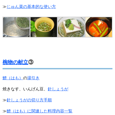
≫
じゅん菜の基本的な使い方
椀物の献立
③
鱧（はも）
の
湯引き
焼きなす、いんげん豆、
針しょうが
≫
針しょうがの切り方手順
≫
鱧（はも）に関連した料理内容一覧