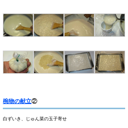
椀物の献立
②
白ずいき、じゅん菜の玉子寄せ