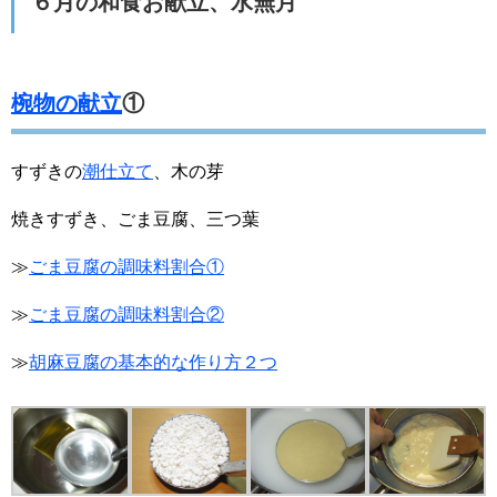
６月の和食お献立、水無月
椀物の献立
①
すずきの
潮仕立て
、木の芽
焼きすずき、ごま豆腐、三つ葉
≫
ごま豆腐の調味料割合①
≫
ごま豆腐の調味料割合②
≫
胡麻豆腐の基本的な作り方２つ