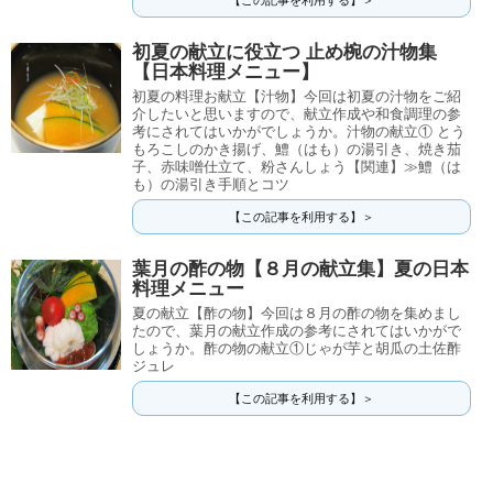
【この記事を利用する】＞
初夏の献立に役立つ 止め椀の汁物集
【日本料理メニュー】
初夏の料理お献立【汁物】今回は初夏の汁物をご紹
介したいと思いますので、献立作成や和食調理の参
考にされてはいかがでしょうか。汁物の献立① とう
もろこしのかき揚げ、鱧（はも）の湯引き、焼き茄
子、赤味噌仕立て、粉さんしょう【関連】≫鱧（は
も）の湯引き手順とコツ
【この記事を利用する】＞
葉月の酢の物【８月の献立集】夏の日本
料理メニュー
夏の献立【酢の物】今回は８月の酢の物を集めまし
たので、葉月の献立作成の参考にされてはいかがで
しょうか。酢の物の献立①じゃが芋と胡瓜の土佐酢
ジュレ
【この記事を利用する】＞