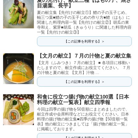
夏の先付け、献立三種【はもの子、焼き
目湯葉、長芋】
夏の献立集【先付けの献立①】鱧の子の玉子じめ、
軸三つ葉■鱧の子の玉子じめの作り方■鱧（はも）に
関連した料理内容一覧【先付けの献立②】胡瓜の東
寺和え、紫芽■胡瓜（きゅうり）に関連した料理内容
一覧【先付けの献立③】
【この記事を利用する】＞
【文月の献立】７月の汁物と夏の献立集
【文月（ふみつき）７月の献立】 ■ 各項目に移動い
たしますので、献立作成にお役立てください。 ７月
の汁物と夏の献立 【文月】汁物 ...
【この記事を利用する】＞
和食に役立つ揚げ物の献立100選【日本
料理の献立一覧表】献立四季報
今回は四季の揚げ物を50音順にまとめましたので、
献立作成や会席料理などにお役立てください。日本
料理の揚げ物の献立集■四季の揚げ物【50音順一覧
表】他の献立につきましては「揚げ物の献立一覧」
に掲載しております。