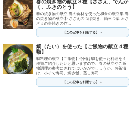
春の焼き物の献立３種【さざえ、でんが
く、ふきのとう】
春の焼き物の献立 春の食材を使った和食の献立集 春
の焼き物の献立① さざえのつぼ焼き、軸三つ葉 ≫さ
ざえの壺焼きの作...
【この記事を利用する】＞
鯛（たい）を使った【ご飯物の献立４種
類】
鯛料理の献立【ご飯物】今回は鯛を使った料理を４
種類ご紹介したいと思いますので、春の献立やご飯
物調理の参考にされてはいかがでしょうか。お茶漬
け、小そで寿司、鯛赤飯、蒸し寿司
【この記事を利用する】＞