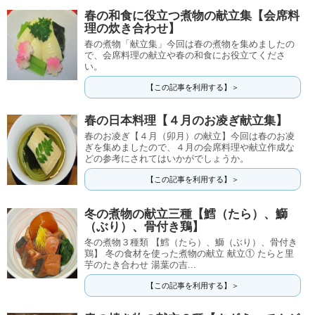
春の和食に役立つ煮物の献立集【会席料
理の炊き合わせ】
春の煮物「献立集」今回は春の煮物を集めましたの
で、会席料理の献立や春の和食にお役立てくださ
い。
【この記事を利用する】＞
春の日本料理【４月のお凌ぎ献立集】
春のお凌ぎ【４月（卯月）の献立】今回は春のお凌
ぎを集めましたので、４月の会席料理や献立作成な
どの参考にされてはいかがでしょうか。
【この記事を利用する】＞
冬の煮物の献立三種【鱈（たら）、鰤
（ぶり）、骨付き鶏】
冬の煮物３種類 【鱈（たら）、鰤（ぶり）、骨付き
鶏】 冬の食材を使った煮物の献立 献立① たらと里
芋のたき合わせ 湯葉の吉...
【この記事を利用する】＞