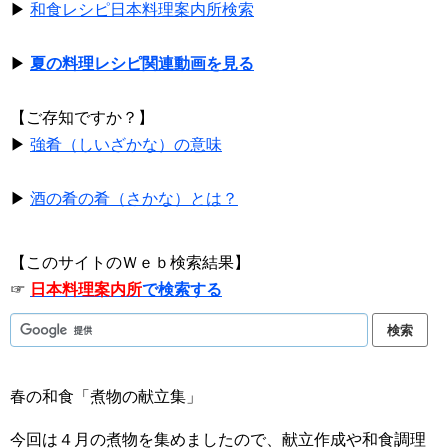
▶
和食レシピ日本料理案内所検索
▶
夏の料理レシピ関連動画を見る
【ご存知ですか？】
▶
強肴（しいざかな）の意味
▶
酒の肴の肴（さかな）とは？
【このサイトのＷｅｂ検索結果】
☞
日本料理案内所
で検索する
春の和食「煮物の献立集」
今回は４月の煮物を集めましたので、献立作成や和食調理