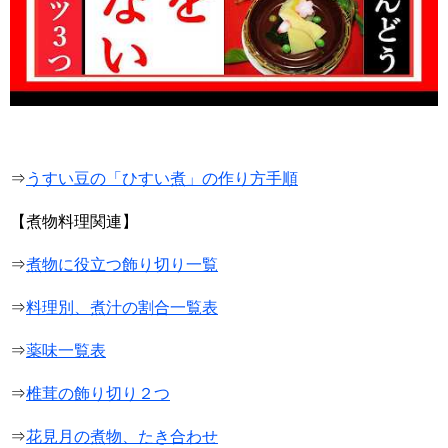
⇒
うすい豆の「ひすい煮」の作り方手順
【煮物料理関連】
⇒
煮物に役立つ飾り切り一覧
⇒
料理別、煮汁の割合一覧表
⇒
薬味一覧表
⇒
椎茸の飾り切り２つ
⇒
花見月の煮物、たき合わせ