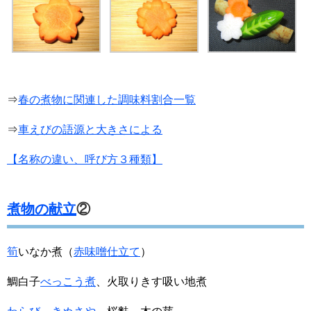
⇒
春の煮物に関連した調味料割合一覧
⇒
車えびの語源と大きさによる
【名称の違い、呼び方３種類】
煮物の献立
②
筍
いなか煮（
赤味噌仕立て
）
鯛白子
べっこう煮
、火取りきす吸い地煮