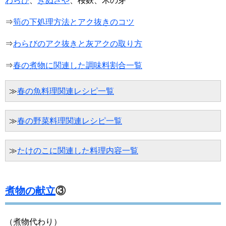
わらび
、
きぬさや
、桜麩、木の芽
⇒
筍の下処理方法とアク抜きのコツ
⇒
わらびのアク抜きと灰アクの取り方
⇒
春の煮物に関連した調味料割合一覧
≫
春の魚料理関連レシピ一覧
≫
春の野菜料理関連レシピ一覧
≫
たけのこに関連した料理内容一覧
煮物の献立
③
（煮物代わり）