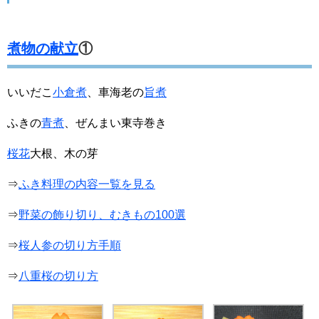
煮物の献立
①
いいだこ
小倉煮
、車海老の
旨煮
ふきの
青煮
、ぜんまい東寺巻き
桜花
大根、木の芽
⇒
ふき料理の内容一覧を見る
⇒
野菜の飾り切り、むきもの100選
⇒
桜人参の切り方手順
⇒
八重桜の切り方