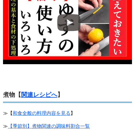
煮物【
関連レシピへ
】
≫【
和食全般の料理内容を見る
】
≫
【季節別】煮物関連の調味料割合一覧