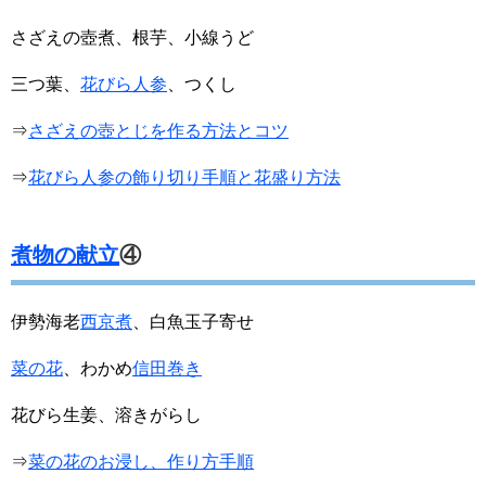
さざえの壺煮、根芋、小線うど
三つ葉、
花びら人参
、つくし
⇒
さざえの壺とじを作る方法とコツ
⇒
花びら人参の飾り切り手順と花盛り方法
煮物の献立
④
伊勢海老
西京煮
、白魚玉子寄せ
菜の花
、わかめ
信田巻き
花びら生姜、溶きがらし
⇒
菜の花のお浸し、作り方手順