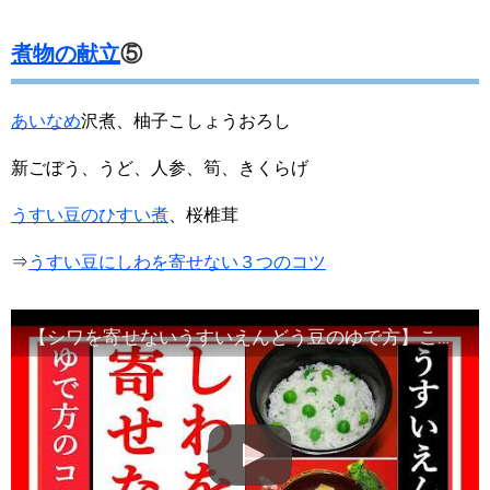
煮物の献立
⑤
あいなめ
沢煮、柚子こしょうおろし
新ごぼう、うど、人参、筍、きくらげ
うすい豆のひすい煮
、桜椎茸
⇒
うすい豆にしわを寄せない３つのコツ
【シワを寄せないうすいえんどう豆のゆで方】この動画の手順で完了します・Japanese food#和食レシピ日本料理案内所