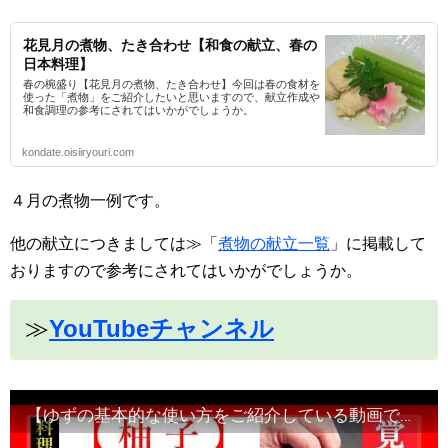
花見月の煮物、たき合わせ【和食の献立、春の
日本料理】
春の椀盛り【花見月の煮物、たき合わせ】今回は春の食材を
使った「煮物」をご紹介したいと思いますので、献立作成や
和食調理の参考にされてはいかがでしょうか。
kondate.oisiiryouri.com
４月の煮物一例です。
他の献立につきましては≫「
煮物の献立一覧
」に掲載して
おりますので参考にされてはいかがでしょうか。
≫
YouTubeチャンネル
【ゆずの基本的な使い方をご紹介している動画です】食材の切り方、使い方など！Japanese food・decorative cut#和食レシピ日本料理案内所