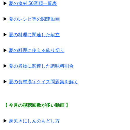
▶
夏の食材 50音順一覧表
▶
夏のレシピ等の関連動画
▶
夏の料理に関連した献立
▶
夏の料理に使える飾り切り
▶
夏の煮物に関連した調味料割合
▶
夏の食材漢字クイズ問題集を解く
【 今月の視聴回数が多い動画 】
▶
身欠きにしんのもどし方