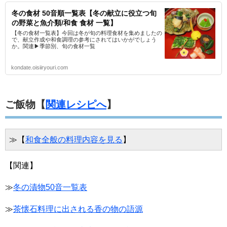
冬の食材 50音順一覧表【冬の献立に役立つ旬
の野菜と魚介類/和食 食材 一覧】
【冬の食材一覧表】今回は冬が旬の料理食材を集めましたの
で、献立作成や和食調理の参考にされてはいかがでしょう
か。関連▶季節別、旬の食材一覧
kondate.oisiiryouri.com
ご飯物【
関連レシピへ
】
≫【
和食全般の料理内容を見る
】
【関連】
≫
冬の漬物50音一覧表
≫
茶懐石料理に出される香の物の語源