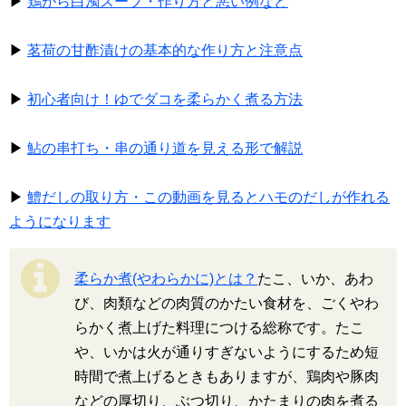
▶
鶏がら白濁スープ・作り方と悪い例など
▶
茗荷の甘酢漬けの基本的な作り方と注意点
▶
初心者向け！ゆでダコを柔らかく煮る方法
▶
鮎の串打ち・串の通り道を見える形で解説
▶
鱧だしの取り方・この動画を見るとハモのだしが作れる
ようになります
柔らか煮(やわらかに)とは？
たこ、いか、あわ
び、肉類などの肉質のかたい食材を、ごくやわ
らかく煮上げた料理につける総称です。たこ
や、いかは火が通りすぎないようにするため短
時間で煮上げるときもありますが、鶏肉や豚肉
などの厚切り、ぶつ切り、かたまりの肉を煮る