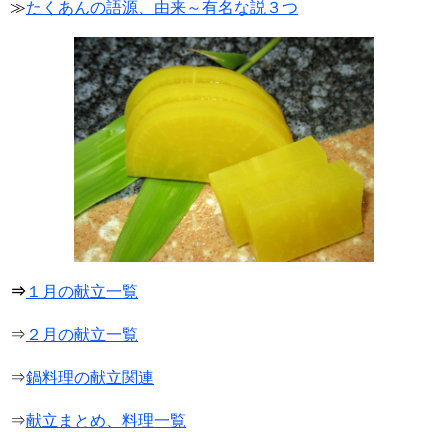
≫
たくあんの語源、由来～有名な説３つ
⇒
１月の献立一覧
⇒
２月の献立一覧
⇒
鍋料理の献立関連
⇒
献立まとめ、料理一覧