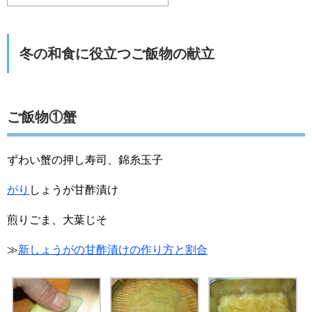
冬の和食に役立つご飯物の献立
ご飯物①蟹
ずわい蟹の押し寿司、錦糸玉子
がり
しょうが甘酢漬け
煎りごま、大葉じそ
≫
新しょうがの甘酢漬けの作り方と割合