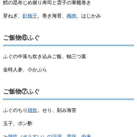
鱈の昆布じめ握り寿司と雲子の軍艦巻き
芽ねぎ、
針柚子
、巻き海苔、
梅肉
、はじかみ
ご飯物⑥ふぐ
ふぐの中落ち炊き込みご飯、軸三つ葉
金時人参、小かぶら
ご飯物⑦ふぐ
ふぐのちり
雑炊
、せり、刻み海苔
玉子、ポン酢
≫
雑炊（ぞうすい）の語源、意味、由来