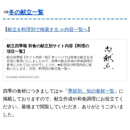
⇒
冬の献立一覧
【
献立を料理別で検索する ≫内容一覧へ
】
献立四季報 和食の献立別サイト内容【料理の
項目一覧】
献立四季報【サイト内容一覧】本ページでは和食の献立を項
目別に整理いたしましたので、四季の献立作成や和食調理の
参考にされてはいかがでしょうか。■各項目の料理内容に移
動いたします。月別、料理別の献立集一覧へ
kondate.oisiiryouri.com
四季の食材につきましては≫「
季節別、旬の食材一覧
」に
掲載しておりますので、献立作成や和食調理にお役立てく
ださい。
最後まで閲覧していただき、ありがとうございま
した。