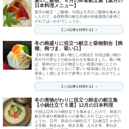
夏のご飯物、８月の和食献立集【葉月の
日本料理メニュー】
葉月の献立「ご飯物」今回は８月のご飯物を集めま
したので、会席料理の献立作成や和食調理の参考に
されてはいかがでしょうか。
【この記事を利用する】＞
冬の椀盛りに役立つ献立と吸物割合【椀
種、椀づま、吸い口】
【冬の椀盛りと吸い物だしの割合】今回は吸い物の
具や汁の実などの組み合わせを集めました。吸い物
は、最初のひと口が物足りない程度の味にととの
え、吸い切ったときに丁度いい味加減に仕上げると
美味しく感じますので参考にされてはいかがでしょ
うか。
【この記事を利用する】＞
冬の煮物がわりに役立つ師走の献立集
【小鍋仕立て５選】12月の日本料理
今回は12月の小鍋仕立てを集めましたので、師走の
献立作成や煮物替わりの参考にされてはいかがでし
ょうか。12月、師走の小鍋仕立て【お献立】かきの
土手鍋、焼きねぎ、焼き豆腐、えのき茸、青ねぎ、