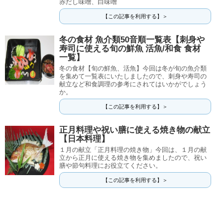
赤だし味噌、白味噌
【この記事を利用する】＞
冬の食材 魚介類50音順一覧表【刺身や
寿司に使える旬の鮮魚 活魚/和食 食材
一覧】
冬の食材【旬の鮮魚、活魚】今回は冬が旬の魚介類
を集めて一覧表にいたしましたので、刺身や寿司の
献立など和食調理の参考にされてはいかがでしょう
か。
【この記事を利用する】＞
正月料理や祝い膳に使える焼き物の献立
【日本料理】
１月の献立「正月料理の焼き物」今回は、１月の献
立から正月に使える焼き物を集めましたので、祝い
膳や節句料理にお役立てください。
【この記事を利用する】＞