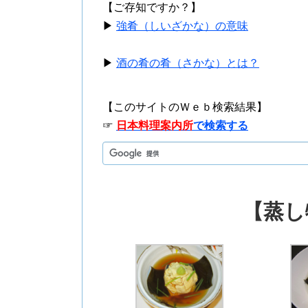
【ご存知ですか？】
▶
強肴（しいざかな）の意味
▶
酒の肴の肴（さかな）とは？
【このサイトのＷｅｂ検索結果】
☞
日本料理案内所
で検索する
【蒸し