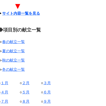
▼
▶
サイト内容一覧を見る
◆項目別の献立一覧
≫
春の献立一覧
≫
夏の献立一覧
≫
秋の献立一覧
≫
冬の献立一覧
○
１月
○
２月
○
３月
○
４月
○
５月
○
６月
○
７月
○
８月
○
９月