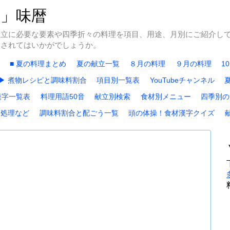
冬」味暦
献立に必要な要素や四季折々の料理を項目、用途、月別にご紹介し
にされてはいかがでしょうか。
■ 夏の料理まとめ
夏の献立一覧
８月の料理
９月の料理
1
▶ 煮物レシピと調味料割合
項目別一覧表
YouTubeチャンネル
漢字一覧表
料理用語50音
献立別検索
食材別メニュー
四季別の
下処理など
調味料割合と配ごう一覧
頭の体操！食材漢字クイズ