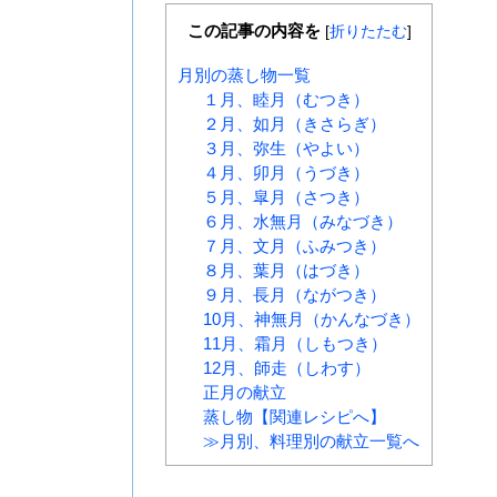
この記事の内容を
[
折りたたむ
]
月別の蒸し物一覧
１月、睦月（むつき）
２月、如月（きさらぎ）
３月、弥生（やよい）
４月、卯月（うづき）
５月、皐月（さつき）
６月、水無月（みなづき）
７月、文月（ふみつき）
８月、葉月（はづき）
９月、長月（ながつき）
10月、神無月（かんなづき）
11月、霜月（しもつき）
12月、師走（しわす）
正月の献立
蒸し物【関連レシピへ】
≫月別、料理別の献立一覧へ