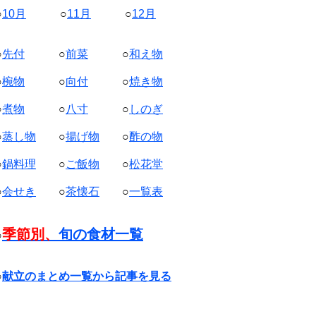
○
10月
○
11月
○
12月
○
先付
○
前菜
○
和え物
○
椀物
○
向付
○
焼き物
○
煮物
○
八寸
○
しのぎ
○
蒸し物
○
揚げ物
○
酢の物
○
鍋料理
○
ご飯物
○
松花堂
○
会せき
○
茶懐石
○
一覧表
季節別、
旬の食材一覧
○
○
献立のまとめ一覧から記事を見る