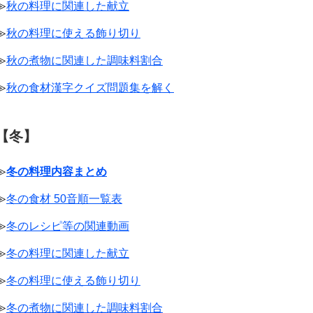
≫
秋の料理に関連した献立
≫
秋の料理に使える飾り切り
≫
秋の煮物に関連した調味料割合
≫
秋の食材漢字クイズ問題集を解く
【冬】
≫
冬の料理内容まとめ
≫
冬の食材 50音順一覧表
≫
冬のレシピ等の関連動画
≫
冬の料理に関連した献立
≫
冬の料理に使える飾り切り
≫
冬の煮物に関連した調味料割合