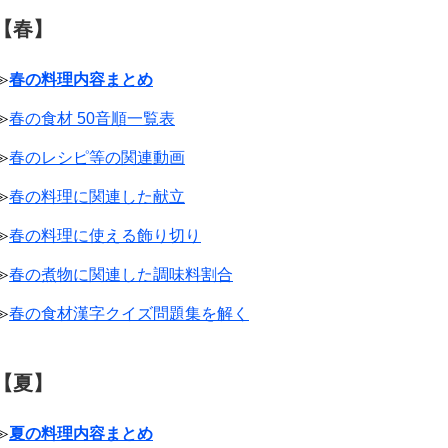
【春】
≫
春の料理内容まとめ
≫
春の食材 50音順一覧表
≫
春のレシピ等の関連動画
≫
春の料理に関連した献立
≫
春の料理に使える飾り切り
≫
春の煮物に関連した調味料割合
≫
春の食材漢字クイズ問題集を解く
【夏】
≫
夏の料理内容まとめ