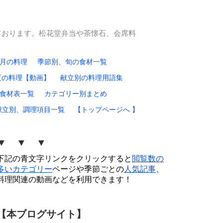
ております。松花堂弁当や茶懐石、会席料
0月の料理
季節別、旬の食材一覧
夏の料理【動画】
献立別の料理用語集
食材表一覧
カテゴリー別まとめ
献立別、調理項目一覧
【トップページへ 】
▼ ▼ ▼
下記の青文字リンクをクリックすると
閲覧数の
多いカテゴリー
ページや季節ごとの
人気記事
、
料理関連の動画などを利用できます！
【本ブログサイト】