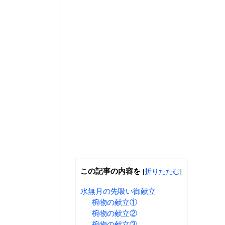
この記事の内容を
[
折りたたむ
]
水無月の先吸い御献立
椀物の献立①
椀物の献立②
椀物の献立③