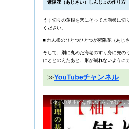
紫陽花（あじさい）しんじょの作り方
うす切りの蓮根を穴にそって水滴状に切
ください。
■ れん根のひとつひとつが紫陽花（あじ
そして、別に丸めた海老のすり身に先の
にととのえたあと、形が崩れないように
≫
YouTubeチャンネル