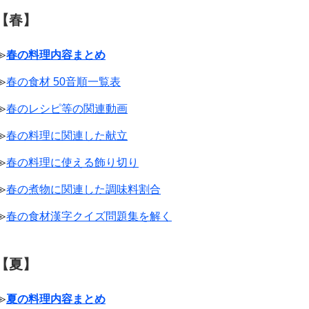
【春】
≫
春の料理内容まとめ
≫
春の食材 50音順一覧表
≫
春のレシピ等の関連動画
≫
春の料理に関連した献立
≫
春の料理に使える飾り切り
≫
春の煮物に関連した調味料割合
≫
春の食材漢字クイズ問題集を解く
【夏】
≫
夏の料理内容まとめ