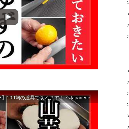
【山芋と蓮根が割れない切り方とコツ】100均の道具で切れますよ・Japanese food#和食レシピ日本料理案内所