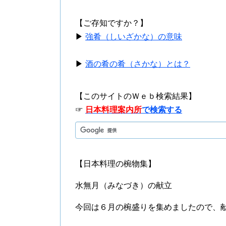
【ご存知ですか？】
▶
強肴（しいざかな）の意味
▶
酒の肴の肴（さかな）とは？
【このサイトのＷｅｂ検索結果】
☞
日本料理案内所
で検索する
【日本料理の椀物集】
水無月（みなづき）の献立
今回は６月の椀盛りを集めましたので、