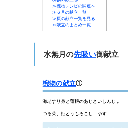
≫椀物レシピの関連へ
≫６月の献立一覧
≫夏の献立一覧を見る
≫献立のまとめ一覧
水無月の
先吸い
御献立
椀物の献立
①
海老すり身と蓮根のあじさいしんじょ
つる菜、姫とうもろこし、ゆず