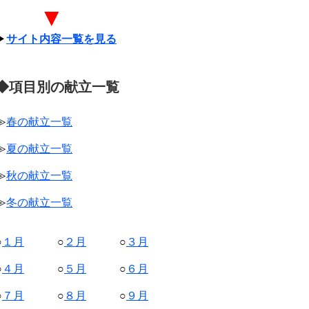
▼
▶
サイト内容一覧を見る
◆項目別の献立一覧
≫
春の献立一覧
≫
夏の献立一覧
≫
秋の献立一覧
≫
冬の献立一覧
○
１月
○
２月
○
３月
○
４月
○
５月
○
６月
○
７月
○
８月
○
９月