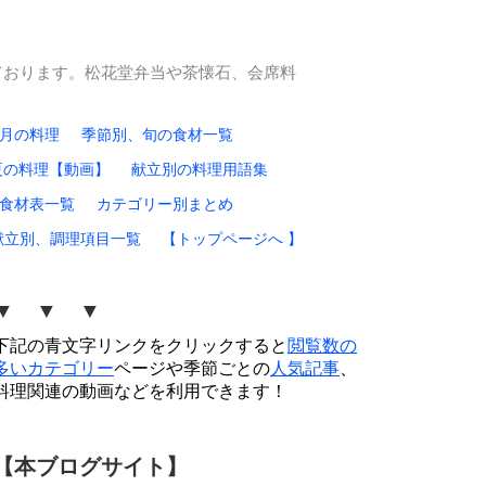
ております。松花堂弁当や茶懐石、会席料
0月の料理
季節別、旬の食材一覧
夏の料理【動画】
献立別の料理用語集
食材表一覧
カテゴリー別まとめ
献立別、調理項目一覧
【トップページへ 】
▼ ▼ ▼
下記の青文字リンクをクリックすると
閲覧数の
多いカテゴリー
ページや季節ごとの
人気記事
、
料理関連の動画などを利用できます！
【本ブログサイト】