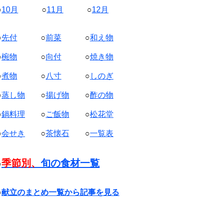
○
10月
○
11月
○
12月
○
先付
○
前菜
○
和え物
○
椀物
○
向付
○
焼き物
○
煮物
○
八寸
○
しのぎ
○
蒸し物
○
揚げ物
○
酢の物
○
鍋料理
○
ご飯物
○
松花堂
○
会せき
○
茶懐石
○
一覧表
季節別、
旬の食材一覧
○
○
献立のまとめ一覧から記事を見る