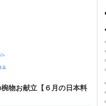
覧へ
する
の椀物お献立【６月の日本料