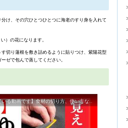
り分け、その穴ひとつひとつに海老のすり身を入れて
さい）の花になります。
うす切り蓮根を敷き詰めるように貼りつけ、紫陽花型
ガーゼで包んで蒸してください。
【ゆずの基本的な使い方をご紹介している動画です】食材の切り方、使い方など！Japanese food・decorative cut#和食レシピ日本料理案内所