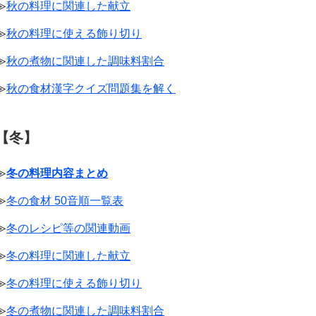
≫
秋の料理に関連した献立
≫
秋の料理に使える飾り切り
≫
秋の煮物に関連した調味料割合
≫
秋の食材漢字クイズ問題集を解く
【冬】
≫
冬の料理内容まとめ
≫
冬の食材 50音順一覧表
≫
冬のレシピ等の関連動画
≫
冬の料理に関連した献立
≫
冬の料理に使える飾り切り
≫
冬の煮物に関連した調味料割合