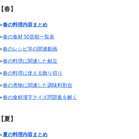
【春】
≫
春の料理内容まとめ
≫
春の食材 50音順一覧表
≫
春のレシピ等の関連動画
≫
春の料理に関連した献立
≫
春の料理に使える飾り切り
≫
春の煮物に関連した調味料割合
≫
春の食材漢字クイズ問題集を解く
【夏】
≫
夏の料理内容まとめ