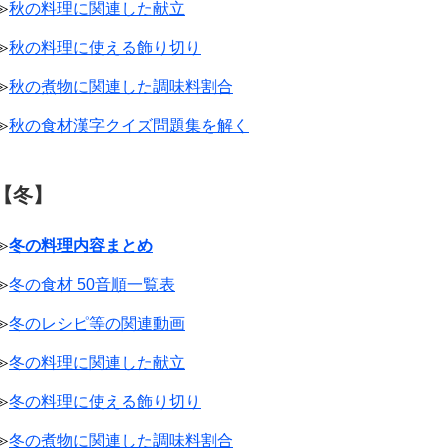
≫
秋の料理に関連した献立
≫
秋の料理に使える飾り切り
≫
秋の煮物に関連した調味料割合
≫
秋の食材漢字クイズ問題集を解く
【冬】
≫
冬の料理内容まとめ
≫
冬の食材 50音順一覧表
≫
冬のレシピ等の関連動画
≫
冬の料理に関連した献立
≫
冬の料理に使える飾り切り
≫
冬の煮物に関連した調味料割合