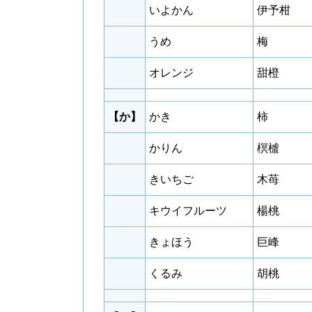
いよかん
伊予柑
うめ
梅
オレンジ
甜橙
【か】
かき
柿
かりん
榠樝
きいちご
木苺
キウイフルーツ
楊桃
きょほう
巨峰
くるみ
胡桃