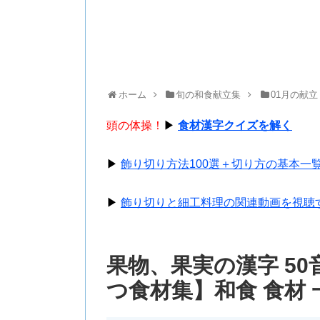
ホーム
旬の和食献立集
01月の献立
頭の体操！
▶
食材漢字クイズを解く
▶
飾り切り方法100選＋切り方の基本一
▶
飾り切りと細工料理の関連動画を視聴
果物、果実の漢字 5
つ食材集】和食 食材 