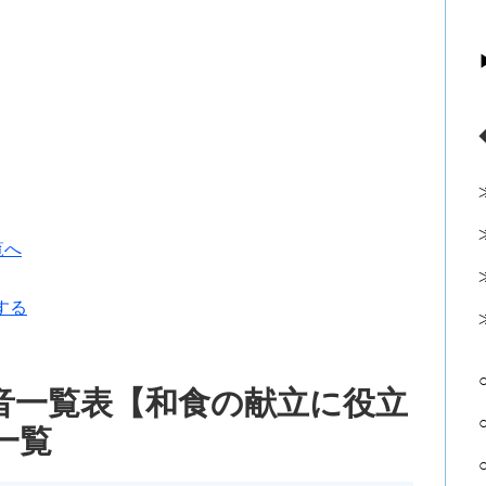
覧へ
する
0音一覧表【和食の献立に役立
一覧