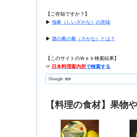
【ご存知ですか？】
▶
強肴（しいざかな）の意味
▶
酒の肴の肴（さかな）とは？
【このサイトのＷｅｂ検索結果】
☞
日本料理案内所
で検索する
【料理の食材】果物