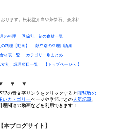
ております。松花堂弁当や茶懐石、会席料
0月の料理
季節別、旬の食材一覧
夏の料理【動画】
献立別の料理用語集
食材表一覧
カテゴリー別まとめ
献立別、調理項目一覧
【トップページへ 】
▼ ▼ ▼
下記の青文字リンクをクリックすると
閲覧数の
多いカテゴリー
ページや季節ごとの
人気記事
、
料理関連の動画などを利用できます！
【本ブログサイト】