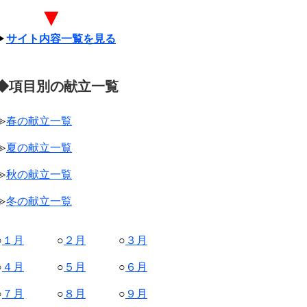
▼
▶
サイト内容一覧を見る
◆項目別の献立一覧
≫
春の献立一覧
≫
夏の献立一覧
≫
秋の献立一覧
≫
冬の献立一覧
○
１月
○
２月
○
３月
○
４月
○
５月
○
６月
○
７月
○
８月
○
９月