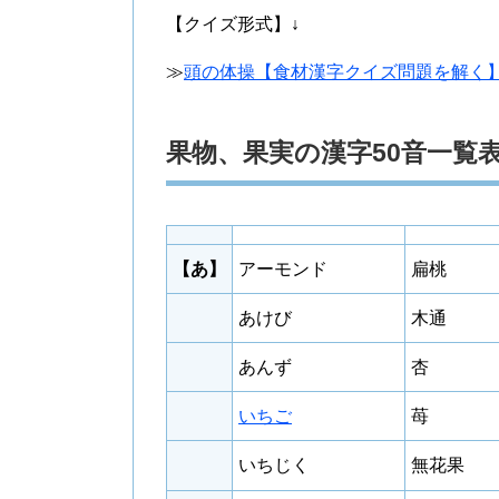
【クイズ形式】
↓
≫
頭の体操【食材漢字クイズ問題を解く
果物、果実の漢字50音一覧
【あ】
アーモンド
扁桃
あけび
木通
あんず
杏
いちご
苺
いちじく
無花果