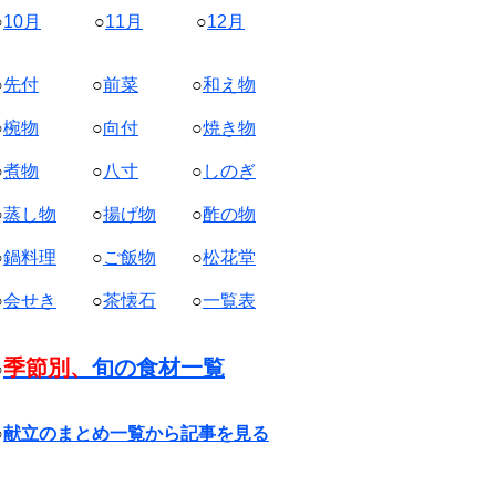
○
10月
○
11月
○
12月
○
先付
○
前菜
○
和え物
○
椀物
○
向付
○
焼き物
○
煮物
○
八寸
○
しのぎ
○
蒸し物
○
揚げ物
○
酢の物
○
鍋料理
○
ご飯物
○
松花堂
○
会せき
○
茶懐石
○
一覧表
季節別、
旬の食材一覧
○
○
献立のまとめ一覧から記事を見る