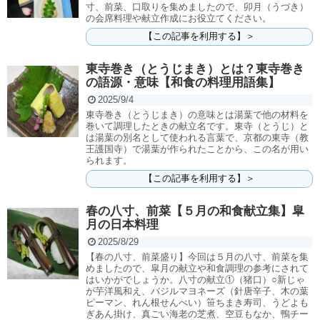
寸、前菜、口取りを集めましたので、卯月（うづき）
の会席料理や献立作成にお役立てください。
【この記事を利用する】＞
東寺巻き（とうじまき）とは？東寺巻き
の語源・意味【和食の料理用語集】
2025/9/4
東寺巻き（とうじまき）の意味とは湯葉で他の材料を
巻いて調理したときの献立名です。東寺（とうじ）と
は湯葉の別名として使われる言葉で、京都の東寺（教
王護国寺）で湯葉が作られたことから、この名が用い
られます。
【この記事を利用する】＞
春の八寸、前菜【５月の和食献立集】皐
月の日本料理
2025/8/29
【春の八寸、前菜盛り】今回は５月の八寸、前菜を集
めましたので、皐月の献立や和食調理の参考にされて
はいかがでしょうか。八寸の献立①（猪口）○新じゃ
が芋洋風和え、バジルマヨネーズ（針唐辛子、木の葉
ピーマン、れん根せんべい）笹ちまき寿司、うどよも
ぎあん掛け、真ごい海老の芝煮、空豆もなか、鴨チー