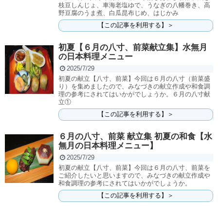
枝豆しんじょ、車海老塩ゆで、うなぎの八幡巻き、高
野豆腐のうま煮、白瓜昆布じめ、はじかみ
【この記事を利用する】＞
初夏【６月の八寸、前菜献立集】水無月
の日本料理メニュー
2025/7/29
初夏の献立【八寸、前菜】今回は６月の八寸（前菜盛
り）を集めましたので、みなづきの献立作成や和食調
理の参考にされてはいかがでしょうか。６月の八寸献
立①
【この記事を利用する】＞
６月の八寸、前菜 献立集 初夏の和食【水
無月の日本料理メニュー】
2025/7/29
初夏の献立【八寸、前菜】今回は６月の八寸、前菜を
ご紹介したいと思いますので、みなづきの献立作成や
和食調理の参考にされてはいかがでしょうか。
【この記事を利用する】＞