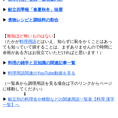
▶
献立四季報「春夏秋冬」味暦
▶
煮物レシピと調味料の割合
【
無知ほど怖いものはない
】
（たかが
料理用語
とはいえ、知らずに恥をかくことはあっ
ても知っていて損することは、まずありませんので時間に
余裕がある方はお役立ていただければと思います！）
↓
▶
料理の雑学と豆知識の関連記事一覧
▶
料理用語関連のYouTube動画を見る
（一覧表から調理用語を見る場合は下のリンクからページ
に移動してください）
⇩
▶
献立別の料理名や種類などの関連用語一覧表【料理 漢字
一覧】へ