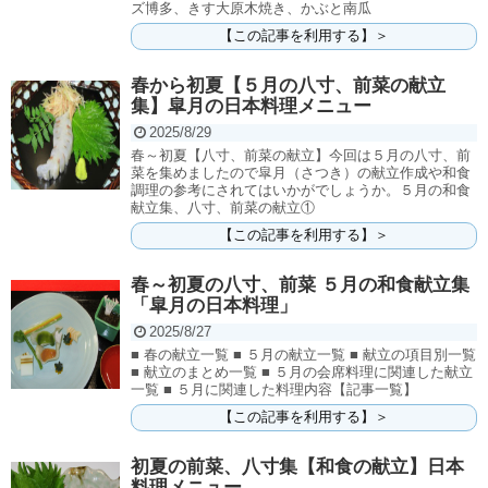
ズ博多、きす大原木焼き、かぶと南瓜
【この記事を利用する】＞
春から初夏【５月の八寸、前菜の献立
集】皐月の日本料理メニュー
2025/8/29
春～初夏【八寸、前菜の献立】今回は５月の八寸、前
菜を集めましたので皐月（さつき）の献立作成や和食
調理の参考にされてはいかがでしょうか。５月の和食
献立集、八寸、前菜の献立①
【この記事を利用する】＞
春～初夏の八寸、前菜 ５月の和食献立集
「皐月の日本料理」
2025/8/27
■ 春の献立一覧 ■ ５月の献立一覧 ■ 献立の項目別一覧
■ 献立のまとめ一覧 ■ ５月の会席料理に関連した献立
一覧 ■ ５月に関連した料理内容【記事一覧】
【この記事を利用する】＞
初夏の前菜、八寸集【和食の献立】日本
料理メニュー