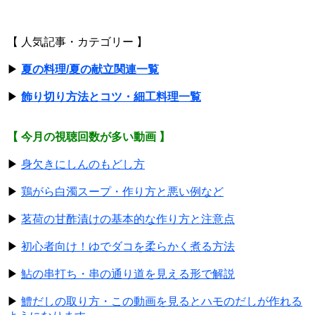
【 人気記事・カテゴリー 】
▶
夏の料理/夏の献立関連一覧
▶
飾り切り方法とコツ・細工料理一覧
【 今月の視聴回数が多い動画 】
▶
身欠きにしんのもどし方
▶
鶏がら白濁スープ・作り方と悪い例など
▶
茗荷の甘酢漬けの基本的な作り方と注意点
▶
初心者向け！ゆでダコを柔らかく煮る方法
▶
鮎の串打ち・串の通り道を見える形で解説
▶
鱧だしの取り方・この動画を見るとハモのだしが作れる