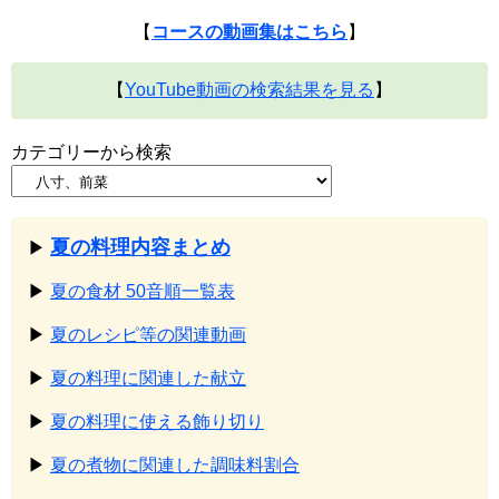
【
コースの動画集はこちら
】
【
YouTube動画の検索結果を見る
】
カテゴリーから検索
夏の料理内容まとめ
▶
▶
夏の食材 50音順一覧表
▶
夏のレシピ等の関連動画
▶
夏の料理に関連した献立
▶
夏の料理に使える飾り切り
▶
夏の煮物に関連した調味料割合