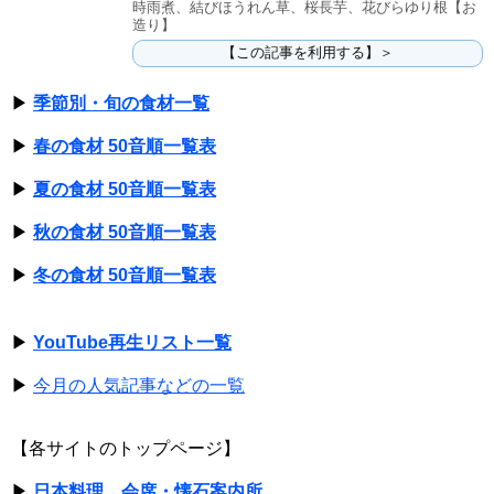
時雨煮、結びほうれん草、桜長芋、花びらゆり根【お
造り】
【この記事を利用する】＞
▶
季節別・旬の食材一覧
▶
春の食材 50音順一覧表
▶
夏の食材 50音順一覧表
▶
秋の食材 50音順一覧表
▶
冬の食材 50音順一覧表
▶
YouTube再生リスト一覧
▶
今月の人気記事などの一覧
【各サイトのトップページ】
▶
日本料理、会席・懐石案内所