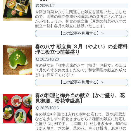
2026/1/2
今回は前菜や八寸に関連した献立を整理いたしました
ので、四季の献立作成や和食調理の参考にされてはい
かがでしょうか。和食の献立集【月別の前菜や八寸の
献立一覧】各月の献立に移動いたします。
【この記事を利用する】＞
春の八寸 献立集 ３月（やよい）の会席料
理に役立つ前菜盛り
2025/10/28
春の献立集「弥生会席の八寸（前菜）お献立」今回は
３月の八寸を集めましたので、和食調理や献立作成な
どにお役立てください。
【この記事を利用する】＞
春の料理と御弁当の献立【かご盛り、花
見御膳、松花堂縁高】
2025/10/16
春の献立■今回は仕入れた材料に応じて、器や調理法
などを少しずつ変化させながら３種類の献立に対応し
た盛りつけ例です。【 口取り】だし巻き玉子、鯛のゆ
うあん焼き、木の芽、菜の花、車えび旨煮、あさりの