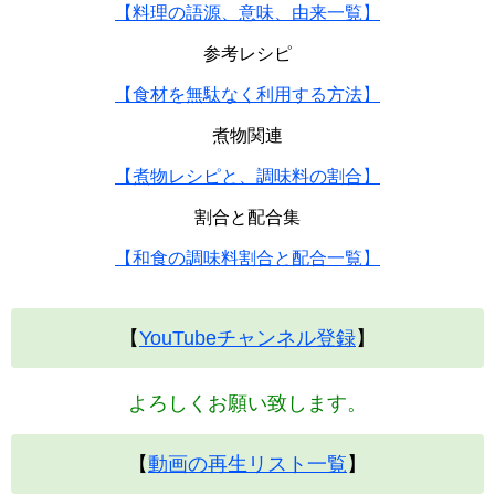
【料理の語源、意味、由来一覧】
参考レシピ
【食材を無駄なく利用する方法】
煮物関連
【煮物レシピと、調味料の割合】
割合と配合集
【和食の調味料割合と配合一覧】
【
YouTubeチャンネル登録
】
よろしくお願い致します。
【
動画の再生リスト一覧
】