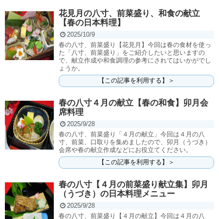
花見月の八寸、前菜盛り、和食の献立
【春の日本料理】
2025/10/9
春の八寸、前菜盛り【花見月】今回は春の食材を使っ
た「八寸、前菜盛り」をご紹介したいと思いますの
で、献立作成や和食調理の参考にされてはいかがでし
ょうか。
【この記事を利用する】＞
春の八寸４月の献立【春の和食】卯月会
席料理
2025/9/28
春の八寸、前菜盛り「４月の献立」今回は４月の八
寸、前菜、口取りを集めましたので、卯月（うづき）
会席や春の献立作成などにお役立てください。
【この記事を利用する】＞
春の八寸【４月の前菜盛り献立集】卯月
（うづき）の日本料理メニュー
2025/9/28
春の八寸、前菜盛り【４月の献立】今回は４月の八