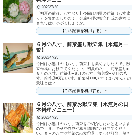
2025/7/30
【初夏の前菜、八寸盛り】今回は初夏の前菜（八寸盛
り）を集めましたので、会席料理や献立作成の参考に
されてはいかがでしょうか。
【この記事を利用する】＞
６月の八寸、前菜盛り献立集【水無月一
覧】
2025/7/29
今回は水無月の【八寸、前菜】を集めましたので、献
立作成にお役立てください。初夏の八寸、前菜盛り■
６月の八寸、前菜①■６月の八寸、前菜②■６月の八
寸、前菜③■夏の八寸、前菜盛り■八寸（はっすん）の
意味とは？
【この記事を利用する】＞
６月の八寸、前菜お献立集【水無月の日
本料理メニュー】
2025/7/29
今回は水無月の八寸、前菜をご紹介したいと思います
ので、６月の献立作成や和食調理にお役立てくださ
い。６月の八寸や前菜の献立①蒸しあわび肝酢、焼き