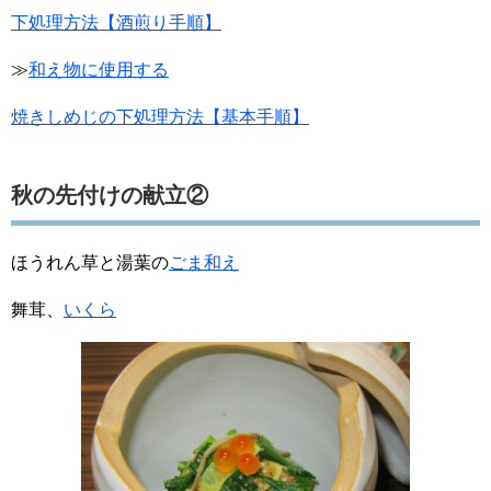
下処理方法【酒煎り手順】
≫
和え物に使用する
焼きしめじの下処理方法【基本手順】
秋の先付けの献立②
ほうれん草と湯葉の
ごま和え
舞茸、
いくら