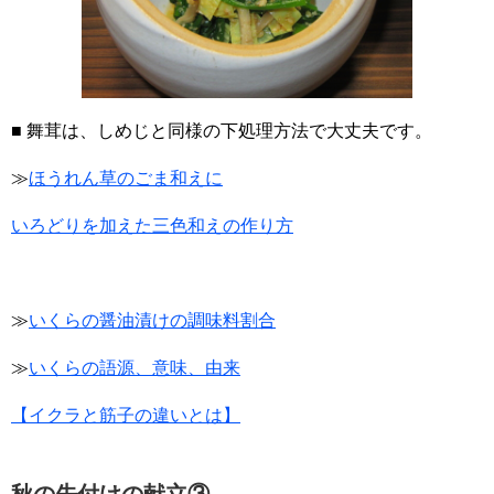
■ 舞茸は、しめじと同様の下処理方法で大丈夫です。
≫
ほうれん草のごま和えに
いろどりを加えた三色和えの作り方
≫
いくらの醤油漬けの調味料割合
≫
いくらの語源、意味、由来
【イクラと筋子の違いとは】