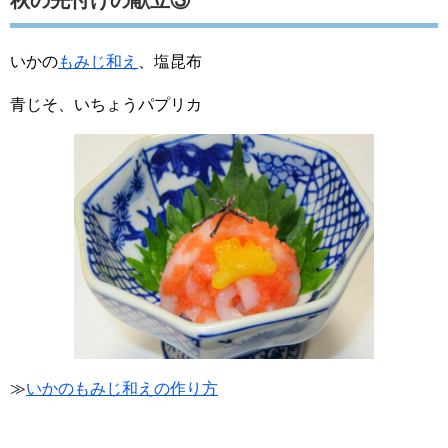
秋の先付けの献立③
いかの
もみじ和え
、塩昆布
青じそ、いちょうパプリカ
≫
いかのもみじ和えの作り方