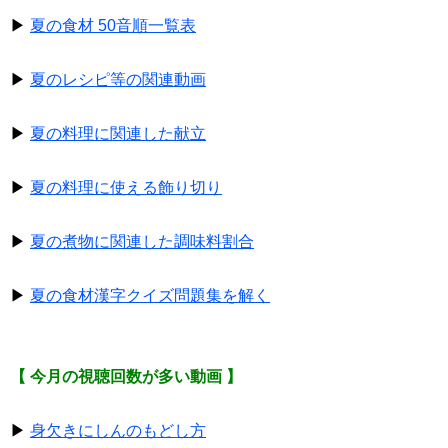
▶
夏の食材 50音順一覧表
▶
夏のレシピ等の関連動画
▶
夏の料理に関連した献立
▶
夏の料理に使える飾り切り
▶
夏の煮物に関連した調味料割合
▶
夏の食材漢字クイズ問題集を解く
【 今月の視聴回数が多い動画 】
▶
身欠きにしんのもどし方