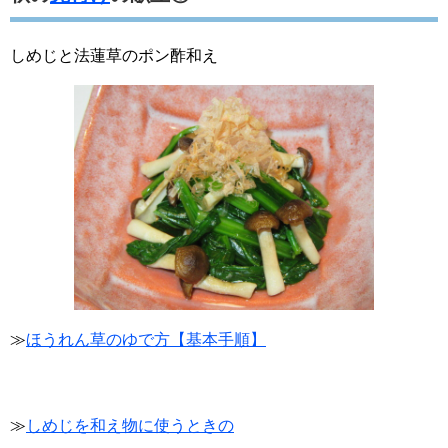
しめじと法蓮草のポン酢和え
≫
ほうれん草のゆで方【基本手順】
≫
しめじを和え物に使うときの