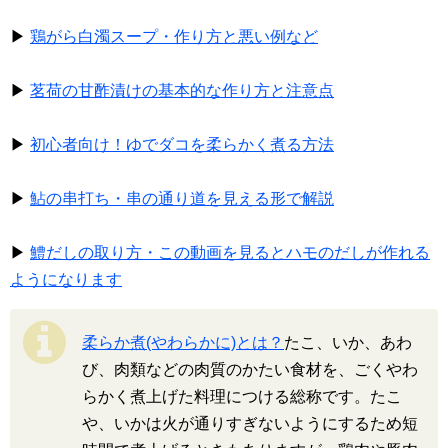
▶
鶏がら白濁スープ・作り方と悪い例など
▶
茗荷の甘酢漬けの基本的な作り方と注意点
▶
初心者向け！ゆでダコを柔らかく煮る方法
▶
鮎の串打ち・串の通り道を見える形で解説
▶
鱧だしの取り方・この動画を見るとハモのだしが作れる
ようになります
柔らか煮(やわらかに)とは？
たこ、いか、あわ
び、肉類などの肉質のかたい食材を、ごくやわ
らかく煮上げた料理につける総称です。たこ
や、いかは火が通りすぎないようにするため短