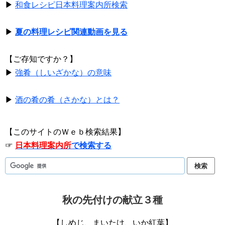
▶
和食レシピ日本料理案内所検索
▶
夏の料理レシピ関連動画を見る
【ご存知ですか？】
▶
強肴（しいざかな）の意味
▶
酒の肴の肴（さかな）とは？
【このサイトのＷｅｂ検索結果】
☞
日本料理案内所
で検索する
秋の先付けの献立３種
【しめじ、まいたけ、いか紅葉】