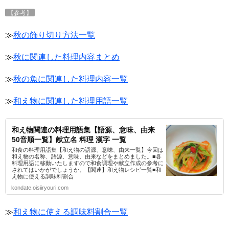
【参考】
≫
秋の飾り切り方法一覧
≫
秋に関連した料理内容まとめ
≫
秋の魚に関連した料理内容一覧
≫
和え物に関連した料理用語一覧
和え物関連の料理用語集【語源、意味、由来
50音順一覧】献立名 料理 漢字 一覧
和食の料理用語集【和え物の語源、意味、由来一覧】今回は
和え物の名称、語源、意味、由来などをまとめました。■各
料理用語に移動いたしますので和食調理や献立作成の参考に
されてはいかがでしょうか。【関連】和え物レシピ一覧■和
え物に使える調味料割合
kondate.oisiiryouri.com
≫
和え物に使える調味料割合一覧