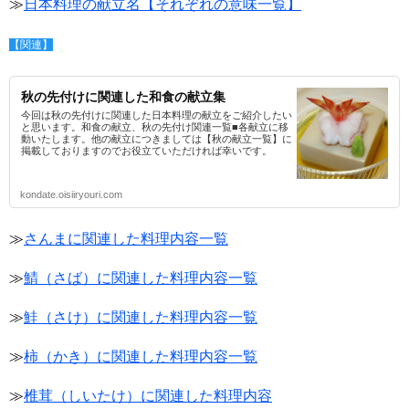
≫
日本料理の献立名【それぞれの意味一覧】
【関連】
秋の先付けに関連した和食の献立集
今回は秋の先付けに関連した日本料理の献立をご紹介したい
と思います。和食の献立、秋の先付け関連一覧■各献立に移
動いたします。他の献立につきましては【秋の献立一覧】に
掲載しておりますのでお役立ていただければ幸いです。
kondate.oisiiryouri.com
≫
さんまに関連した料理内容一覧
≫
鯖（さば）に関連した料理内容一覧
≫
鮭（さけ）に関連した料理内容一覧
≫
柿（かき）に関連した料理内容一覧
≫
椎茸（しいたけ）に関連した料理内容