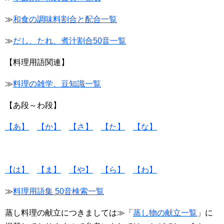
≫
和食の調味料割合と配合一覧
≫
だし、たれ、煮汁割合50音一覧
【料理用語関連】
≫
料理の雑学、豆知識一覧
【あ段～わ段】
【あ】
【か】
【さ】
【た】
【な】
【は】
【ま】
【や】
【ら】
【わ】
≫
料理用語集 50音検索一覧
蒸し料理の献立につきましては≫「
蒸し物の献立一覧
」に