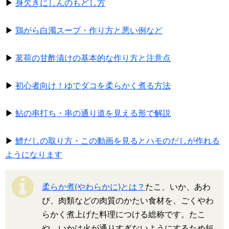
▶
身欠きにしんのもどし方
▶
鶏がら白濁スープ・作り方と悪い例など
▶
茗荷の甘酢漬けの基本的な作り方と注意点
▶
初心者向け！ゆでダコを柔らかく煮る方法
▶
鮎の串打ち・串の通り道を見える形で解説
▶
鱧だしの取り方・この動画を見るとハモのだしが作れる
ようになります
柔らか煮(やわらかに)とは？
たこ、いか、あわ
び、肉類などの肉質のかたい食材を、ごくやわ
らかく煮上げた料理につける総称です。たこ
や、いかは火が通りすぎないようにするため短