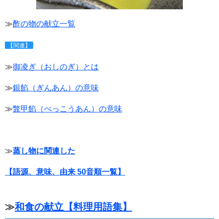
≫
酢の物の献立一覧
【関連】
≫
御凌ぎ（おしのぎ）とは
≫
銀餡（ぎんあん）の意味
≫
鼈甲餡（べっこうあん）の意味
≫
蒸し物に関連した
【語源、意味、由来 50音順一覧】
≫
和食の献立【料理用語集】