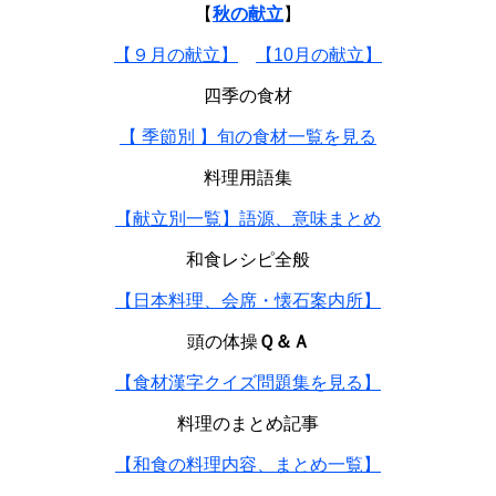
【
秋の献立
】
【９月の献立】
【10月の献立】
四季の食材
【 季節別 】旬の食材一覧を見る
料理用語集
【献立別一覧】語源、意味まとめ
和食レシピ全般
【日本料理、会席・懐石案内所】
頭の体操
Ｑ＆Ａ
【食材漢字クイズ問題集を見る】
料理のまとめ記事
【和食の料理内容、まとめ一覧】