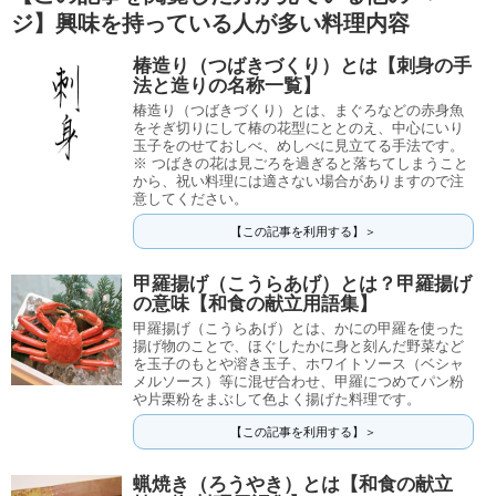
ジ】興味を持っている人が多い料理内容
椿造り（つばきづくり）とは【刺身の手
法と造りの名称一覧】
椿造り（つばきづくり）とは、まぐろなどの赤身魚
をそぎ切りにして椿の花型にととのえ、中心にいり
玉子をのせておしべ、めしべに見立てる手法です。
※ つばきの花は見ごろを過ぎると落ちてしまうこと
から、祝い料理には適さない場合がありますので注
意してください。
【この記事を利用する】＞
甲羅揚げ（こうらあげ）とは？甲羅揚げ
の意味【和食の献立用語集】
甲羅揚げ（こうらあげ）とは、かにの甲羅を使った
揚げ物のことで、ほぐしたかに身と刻んだ野菜など
を玉子のもとや溶き玉子、ホワイトソース（ベシャ
メルソース）等に混ぜ合わせ、甲羅につめてパン粉
や片栗粉をまぶして色よく揚げた料理です。
【この記事を利用する】＞
蝋焼き（ろうやき）とは【和食の献立