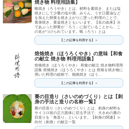
焼き物 料理用語集】
蝋焼き（ろうやき）とは、材料を素焼き、または塩
焼きにして少量の塩や酒、みりん、うす口醤油など
を加えた卵黄を焼き上がりに塗った料理のことで、
黄身焼き、黄金焼きともいいます。【名の由来】火
であぶった卵黄が「ろう」に似ていることから、こ
の名がつけられています。蝋（ろう）とは
【この記事を利用する】＞
焙烙焼き（ほうろくやき）の意味【和食
の献立 焼き物 料理用語集】
焙烙焼き（ほうろくやき） 和食の献立 焼き物料理用
語集 焙烙焼き（ほうろくやき）とは 焙烙を焼き物に
用いた料理の総称で、炮烙焼き（ほう...
【この記事を利用する】＞
賽の目造り（さいのめづくり）とは【刺
身の手法と造りの名称一覧】
賽の目造り（さいのめづくり）とは、刺身の材料を
サイコロ状の正六面体に切る手法で、大きめの賽の
目造りを「角造り」といいます。【刺身の関連】≫
向付（刺身）の献立一覧