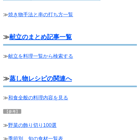
≫
焼き物手法と串の打ち方一覧
≫
献立のまとめ記事一覧
≫
献立を料理一覧から検索する
≫
蒸し物レシピの関連へ
≫
和食全般の料理内容を見る
【参考】
≫
野菜の飾り切り100選
≫
季節別、旬の食材一覧表