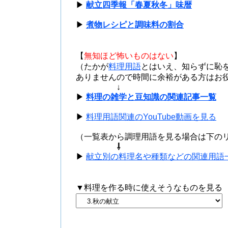
▶
献立四季報「春夏秋冬」味暦
▶
煮物レシピと調味料の割合
【
無知ほど怖いものはない
】
（たかが
料理用語
とはいえ、知らずに恥
ありませんので時間に余裕がある方はお
↓
▶
料理の雑学と豆知識の関連記事一覧
▶
料理用語関連のYouTube動画を見る
（一覧表から調理用語を見る場合は下の
⇩
▶
献立別の料理名や種類などの関連用語一
▼料理を作る時に使えそうなものを見る