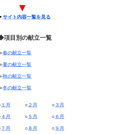
▼
▶
サイト内容一覧を見る
◆項目別の献立一覧
≫
春の献立一覧
≫
夏の献立一覧
≫
秋の献立一覧
≫
冬の献立一覧
○
１月
○
２月
○
３月
○
４月
○
５月
○
６月
○
７月
○
８月
○
９月