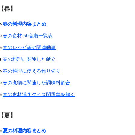
【春】
≫
春の料理内容まとめ
≫
春の食材 50音順一覧表
≫
春のレシピ等の関連動画
≫
春の料理に関連した献立
≫
春の料理に使える飾り切り
≫
春の煮物に関連した調味料割合
≫
春の食材漢字クイズ問題集を解く
【夏】
≫
夏の料理内容まとめ