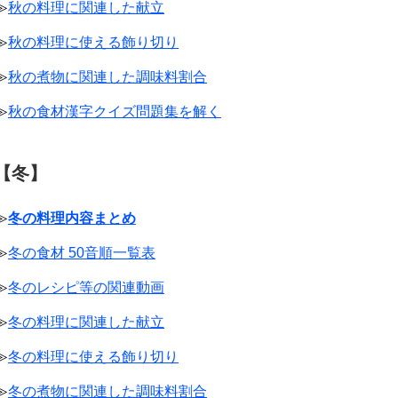
≫
秋の料理に関連した献立
≫
秋の料理に使える飾り切り
≫
秋の煮物に関連した調味料割合
≫
秋の食材漢字クイズ問題集を解く
【冬】
≫
冬の料理内容まとめ
≫
冬の食材 50音順一覧表
≫
冬のレシピ等の関連動画
≫
冬の料理に関連した献立
≫
冬の料理に使える飾り切り
≫
冬の煮物に関連した調味料割合