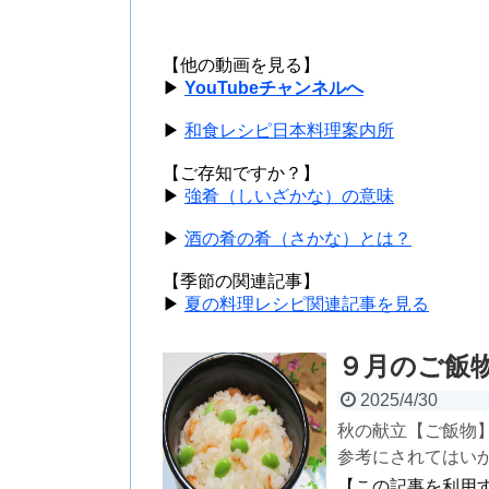
【他の動画を見る】
▶
YouTubeチャンネルへ
▶
和食レシピ日本料理案内所
【ご存知ですか？】
▶
強肴（しいざかな）の意味
▶
酒の肴の肴（さかな）とは？
【季節の関連記事】
▶
夏の料理レシピ関連記事を見る
９月のご飯
2025/4/30
秋の献立【ご飯物
参考にされてはいか
【この記事を利用