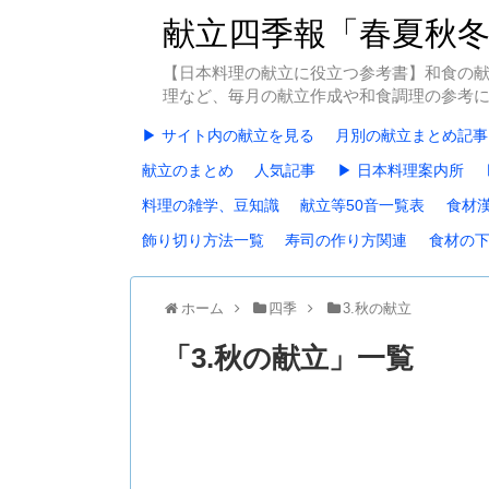
献立四季報「春夏秋
【日本料理の献立に役立つ参考書】和食の
理など、毎月の献立作成や和食調理の参考
▶ サイト内の献立を見る
月別の献立まとめ記事
献立のまとめ
人気記事
▶ 日本料理案内所
料理の雑学、豆知識
献立等50音一覧表
食材
飾り切り方法一覧
寿司の作り方関連
食材の
ホーム
四季
3.秋の献立
「
3.秋の献立
」
一覧