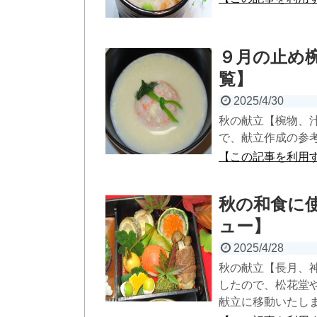
９月の止め
覧】
2025/4/30
秋の献立【椀物、
で、献立作成の参考
【この記事を利用
秋の和食に
ュー】
2025/4/28
秋の献立【長月、
したので、松花堂
献立に移動いたし