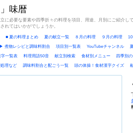
冬」味暦
献立に必要な要素や四季折々の料理を項目、用途、月別にご紹介し
にされてはいかがでしょうか。
■ 夏の料理まとめ
夏の献立一覧
８月の料理
９月の料理
1
▶ 煮物レシピと調味料割合
項目別一覧表
YouTubeチャンネル
漢字一覧表
料理用語50音
献立別検索
食材別メニュー
四季別の
下処理など
調味料割合と配ごう一覧
頭の体操！食材漢字クイズ