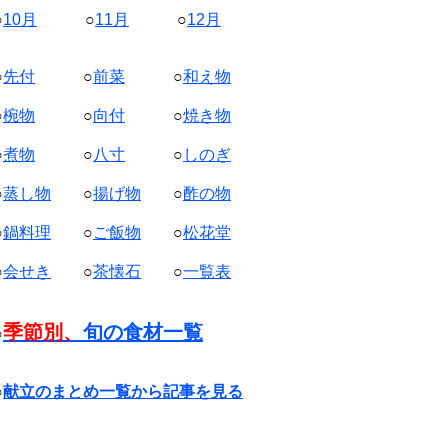
○
10月
○
11月
○
12月
○
先付
○
前菜
○
和え物
○
椀物
○
向付
○
焼き物
○
煮物
○
八寸
○
しのぎ
○
蒸し物
○
揚げ物
○
酢の物
○
鍋料理
○
ご飯物
○
松花堂
○
会せき
○
茶懐石
○
一覧表
季節別、
旬の食材一覧
○
○
献立のまとめ一覧から記事を見る