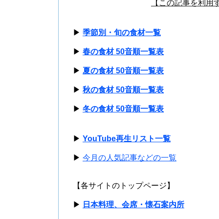
【この記事を利用
▶
季節別・旬の食材一覧
▶
春の食材 50音順一覧表
▶
夏の食材 50音順一覧表
▶
秋の食材 50音順一覧表
▶
冬の食材 50音順一覧表
▶
YouTube再生リスト一覧
▶
今月の人気記事などの一覧
【各サイトのトップページ】
▶
日本料理、会席・懐石案内所