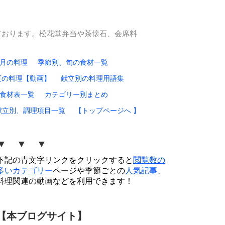
ております。松花堂弁当や茶懐石、会席料
0月の料理
季節別、旬の食材一覧
夏の料理【動画】
献立別の料理用語集
食材表一覧
カテゴリー別まとめ
献立別、調理項目一覧
【トップページへ 】
▼ ▼ ▼
下記の青文字リンクをクリックすると
閲覧数の
多いカテゴリー
ページや季節ごとの
人気記事
、
料理関連の動画などを利用できます！
【本ブログサイト】