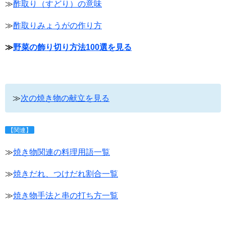
≫
酢取り（すどり）の意味
≫
酢取りみょうがの作り方
≫
野菜の飾り切り方法100選を見る
≫
次の焼き物の献立を見る
【関連】
≫
焼き物関連の料理用語一覧
≫
焼きだれ、つけだれ割合一覧
≫
焼き物手法と串の打ち方一覧