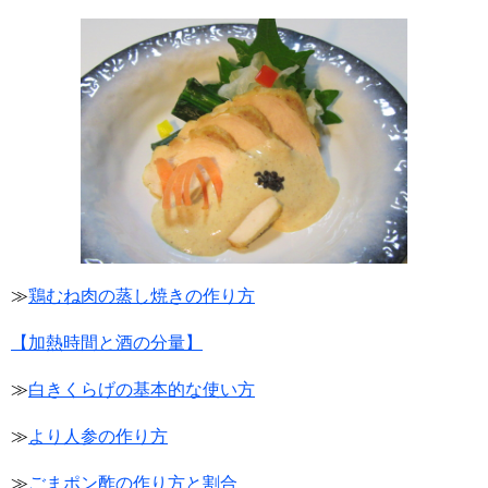
≫
鶏むね肉の蒸し焼きの作り方
【加熱時間と酒の分量】
≫
白きくらげの基本的な使い方
≫
より人参の作り方
≫
ごまポン酢の作り方と割合