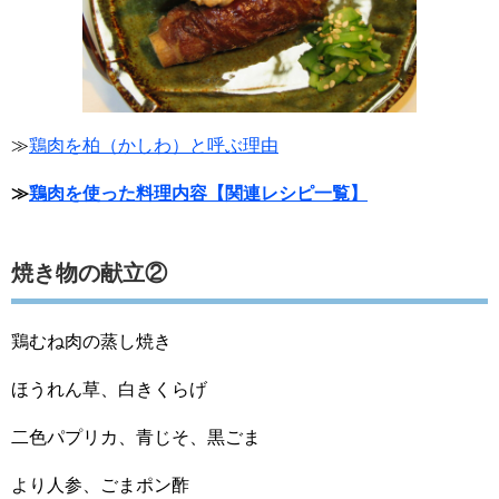
≫
鶏肉を柏（かしわ）と呼ぶ理由
≫
鶏肉を使った料理内容【関連レシピ一覧】
焼き物の献立②
鶏むね肉の蒸し焼き
ほうれん草、白きくらげ
二色パプリカ、青じそ、黒ごま
より人参、ごまポン酢