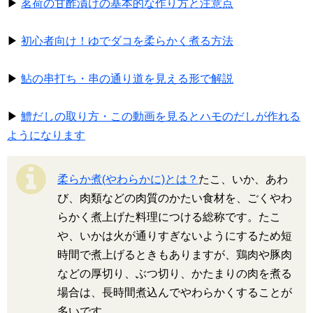
▶
茗荷の甘酢漬けの基本的な作り方と注意点
▶
初心者向け！ゆでダコを柔らかく煮る方法
▶
鮎の串打ち・串の通り道を見える形で解説
▶
鱧だしの取り方・この動画を見るとハモのだしが作れる
ようになります
柔らか煮(やわらかに)とは？
たこ、いか、あわ
び、肉類などの肉質のかたい食材を、ごくやわ
らかく煮上げた料理につける総称です。たこ
や、いかは火が通りすぎないようにするため短
時間で煮上げるときもありますが、鶏肉や豚肉
などの厚切り、ぶつ切り、かたまりの肉を煮る
場合は、長時間煮込んでやわらかくすることが
多いです。