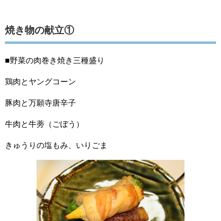
焼き物の献立①
■野菜の肉巻き焼き三種盛り
鶏肉とヤングコーン
豚肉と万願寺唐辛子
牛肉と牛蒡（ごぼう）
きゅうりの塩もみ、いりごま