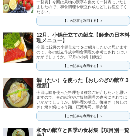
一覧表】今回は果物の漢字を集めて一覧表にいたし
ましたので、和食調理や献立作成などにお役立てく
ださい。
【この記事を利用する】＞
12月、小鍋仕立ての献立【師走の日本料
理メニュー】
今回は12月の小鍋仕立てをご紹介したいと思います
ので、冬の献立作成や和食調理の参考にされてはい
かがでしょうか。12月の小鍋【師走】
【この記事を利用する】＞
鯛（たい）を使った【おしのぎの献立３
種類】
今回は鯛を使った料理を３種類ご紹介したいと思い
ますので、春の献立やご飯物調理の参考にされては
いかがでしょうか。鯛料理の献立、御凌ぎ（おしの
ぎ）焼き鯛にゅう麺、桜葉寿司、鯛赤飯
【この記事を利用する】＞
和食の献立と四季の食材集【項目別一覧
表】