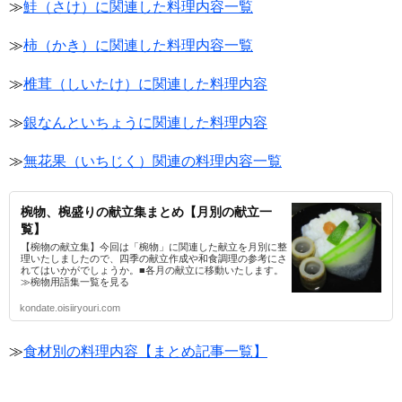
≫
鮭（さけ）に関連した料理内容一覧
≫
柿（かき）に関連した料理内容一覧
≫
椎茸（しいたけ）に関連した料理内容
≫
銀なんといちょうに関連した料理内容
≫
無花果（いちじく）関連の料理内容一覧
椀物、椀盛りの献立集まとめ【月別の献立一
覧】
【椀物の献立集】今回は「椀物」に関連した献立を月別に整
理いたしましたので、四季の献立作成や和食調理の参考にさ
れてはいかがでしょうか。■各月の献立に移動いたします。
≫椀物用語集一覧を見る
kondate.oisiiryouri.com
≫
食材別の料理内容【まとめ記事一覧】