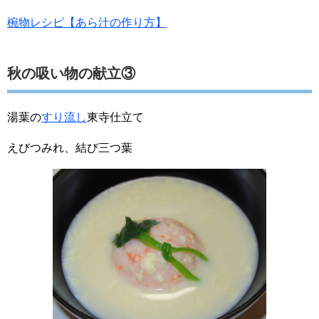
椀物レシピ【あら汁の作り方】
秋の吸い物の献立③
湯葉の
すり流し
東寺仕立て
えびつみれ、結び三つ葉