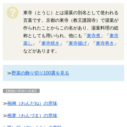
東寺（とうじ）とは湯葉の別名として使われる
言葉です。京都の東寺（教王護国寺）で湯葉が
作られたことからこの名があり、湯葉料理の総
称としても用いられ、他にも「
東寺煮
」「
東寺
蒸し
」「
東寺焼き
」「
東寺揚げ
」「
東寺巻き
」
などがあります。
≫
野菜の飾り切り100選を見る
【椀物の具材の名称】
≫
椀種（わんだね）の意味
≫
椀妻（わんづま）の意味