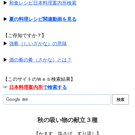
▶
和食レシピ日本料理案内所検索
▶
夏の料理レシピ関連動画を見る
【ご存知ですか？】
▶
強肴（しいざかな）の意味
▶
酒の肴の肴（さかな）とは？
【このサイトのＷｅｂ検索結果】
☞
日本料理案内所
で検索する
秋の吸い物の献立３種
【かます、塩さば、すり流し】