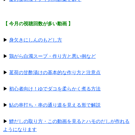
【 今月の視聴回数が多い動画 】
▶
身欠きにしんのもどし方
▶
鶏がら白濁スープ・作り方と悪い例など
▶
茗荷の甘酢漬けの基本的な作り方と注意点
▶
初心者向け！ゆでダコを柔らかく煮る方法
▶
鮎の串打ち・串の通り道を見える形で解説
▶
鱧だしの取り方・この動画を見るとハモのだしが作れる
ようになります