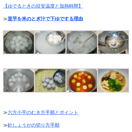
【ゆでるときの目安温度と加熱時間】
≫
里芋を米のとぎ汁で下ゆでする理由
≫
六方小芋のむき方手順とポイント
≫
針しょうがの切り方手順