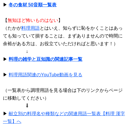
▶
冬の食材 50音順一覧表
【
無知ほど怖いものはない
】
（たかが
料理用語
とはいえ、知らずに恥をかくことはあっ
ても知っていて損することは、まずありませんので時間に
余裕がある方は、お役立ていただければと思います！）
↓
▶
料理の雑学と豆知識の関連記事一覧
▶
料理用語関連のYouTube動画を見る
（一覧表から調理用語を見る場合は下のリンクからページ
に移動してください）
⇩
▶
献立別の料理名や種類などの関連用語一覧表【料理 漢字
一覧】へ