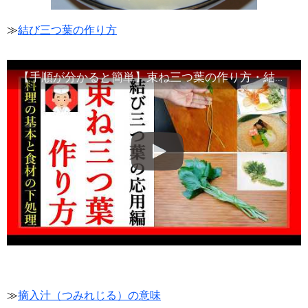
≫
結び三つ葉の作り方
【手順が分かると簡単】束ね三つ葉の作り方・結び三つ葉の応用編・Japanese food
≫
摘入汁（つみれじる）の意味