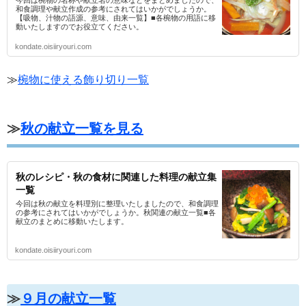
今回は椀物の名称や献立名の意味などをまとめましたので、
和食調理や献立作成の参考にされてはいかがでしょうか。
【吸物、汁物の語源、意味、由来一覧】■各椀物の用語に移
動いたしますのでお役立てください。
kondate.oisiiryouri.com
≫
椀物に使える飾り切り一覧
≫
秋の献立一覧を見る
秋のレシピ・秋の食材に関連した料理の献立集
一覧
今回は秋の献立を料理別に整理いたしましたので、和食調理
の参考にされてはいかがでしょうか。秋関連の献立一覧■各
献立のまとめに移動いたします。
kondate.oisiiryouri.com
≫
９月の献立一覧