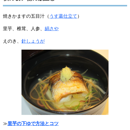
焼きかますの五目汁（
うす葛仕立て
）
里芋、椎茸、人参、
絹さや
えのき、
針しょうが
≫
里芋の下ゆで方法とコツ