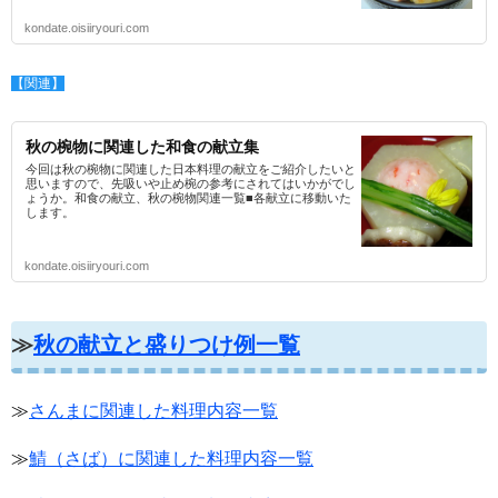
kondate.oisiiryouri.com
【関連】
秋の椀物に関連した和食の献立集
今回は秋の椀物に関連した日本料理の献立をご紹介したいと
思いますので、先吸いや止め椀の参考にされてはいかがでし
ょうか。和食の献立、秋の椀物関連一覧■各献立に移動いた
します。
kondate.oisiiryouri.com
≫
秋の献立と盛りつけ例一覧
≫
さんまに関連した料理内容一覧
≫
鯖（さば）に関連した料理内容一覧