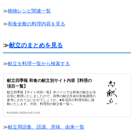
≫
椀物レシピ関連一覧
≫
和食全般の料理内容を見る
≫
献立のまとめを見る
≫
献立を料理一覧から検索する
献立四季報 和食の献立別サイト内容【料理の
項目一覧】
献立四季報【サイト内容一覧】本ページでは和食の献立を項
目別に整理いたしましたので、四季の献立作成や和食調理の
参考にされてはいかがでしょうか。■各項目の料理内容に移
動いたします。月別、料理別の献立集一覧へ
kondate.oisiiryouri.com
≫
献立用語集、語源、意味、由来一覧