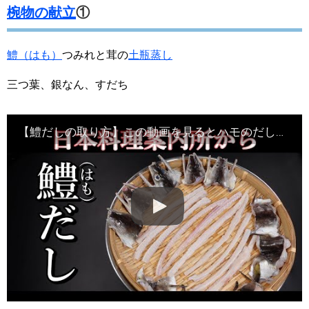
椀物の献立
①
鱧（はも）
つみれと茸の
土瓶蒸し
三つ葉、銀なん、すだち
【鱧だしの取り方】この動画を見るとハモのだしが作れるようになります・Japanese food