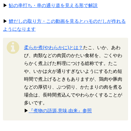
▶
鮎の串打ち・串の通り道を見える形で解説
▶
鱧だしの取り方・この動画を見るとハモのだしが作れる
ようになります
柔らか煮(やわらかに)とは？
たこ、いか、あわ
び、肉類などの肉質のかたい食材を、ごくやわ
らかく煮上げた料理につける総称です。たこ
や、いかは火が通りすぎないようにするため短
時間で煮上げるときもありますが、鶏肉や豚肉
などの厚切り、ぶつ切り、かたまりの肉を煮る
場合は、長時間煮込んでやわらかくすることが
多いです。
▶
『煮物の語源,意味,由来』参照