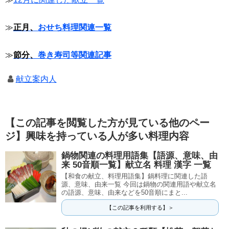
≫
正月、
おせち料理関連一覧
≫
節分、
巻き寿司等関連記事
献立案内人
【この記事を閲覧した方が見ている他のペー
ジ】興味を持っている人が多い料理内容
鍋物関連の料理用語集【語源、意味、由
来 50音順一覧】献立名 料理 漢字 一覧
【和食の献立、料理用語集】鍋料理に関連した語
源、意味、由来一覧 今回は鍋物の関連用語や献立名
の語源、意味、由来などを50音順にまと...
【この記事を利用する】＞