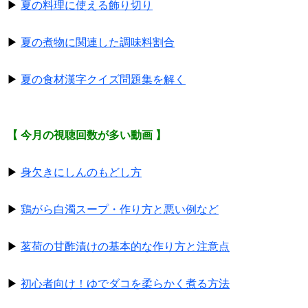
▶
夏の料理に使える飾り切り
▶
夏の煮物に関連した調味料割合
▶
夏の食材漢字クイズ問題集を解く
【 今月の視聴回数が多い動画 】
▶
身欠きにしんのもどし方
▶
鶏がら白濁スープ・作り方と悪い例など
▶
茗荷の甘酢漬けの基本的な作り方と注意点
▶
初心者向け！ゆでダコを柔らかく煮る方法