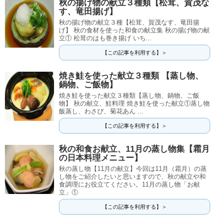
秋の揚げ物の献立３種類【松茸、賀茂な
す、竜田揚げ】
秋の揚げ物の献立３種【松茸、賀茂なす、竜田揚
げ】 秋の食材を使った和食の献立集 秋の揚げ物の献
立① 松茸のはも巻き揚げ いち...
【この記事を利用する】＞
焼き鮭を使った献立３種類 【蒸し物、
鍋物、ご飯物】
焼き鮭を使った献立３種類【蒸し物、鍋物、ご飯
物】 秋の献立、鮭料理 焼き鮭を使った献立①蒸し物
飯蒸し、わさび、菊花あん ...
【この記事を利用する】＞
秋の和食お献立、11月の蒸し物集【霜月
の日本料理メニュー】
秋の蒸し物【11月の献立】今回は11月（霜月）の蒸
し物をご紹介したいと思いますので、秋の献立や和
食調理にお役立てください。11月の蒸し物「お献
立」①
【この記事を利用する】＞