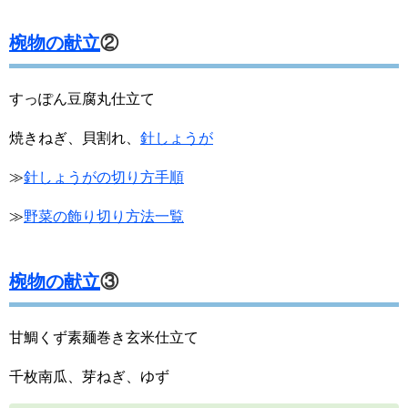
椀物の献立
②
すっぽん豆腐丸仕立て
焼きねぎ、貝割れ、
針しょうが
≫
針しょうがの切り方手順
≫
野菜の飾り切り方法一覧
椀物の献立
③
甘鯛くず素麺巻き玄米仕立て
千枚南瓜、芽ねぎ、ゆず