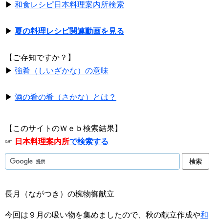
▶
和食レシピ日本料理案内所検索
▶
夏の料理レシピ関連動画を見る
【ご存知ですか？】
▶
強肴（しいざかな）の意味
▶
酒の肴の肴（さかな）とは？
【このサイトのＷｅｂ検索結果】
☞
日本料理案内所
で検索する
長月（ながつき）の椀物御献立
今回は９月の吸い物を集めましたので、秋の献立作成や
和