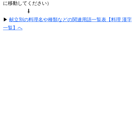
に移動してください）
⇩
▶
献立別の料理名や種類などの関連用語一覧表【料理 漢字
一覧】へ