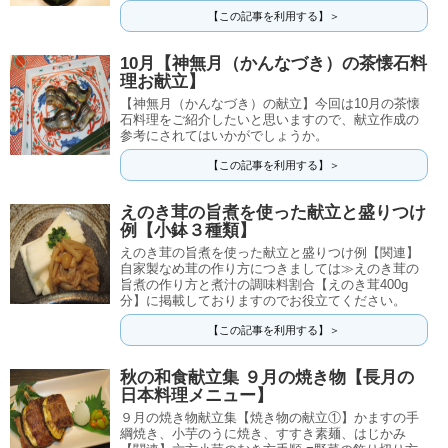
【この記事を利用する】＞
10月【神無月（かんなづき）の茶懐石料
理お献立】
【神無月（かんなづき）の献立】今回は10月の茶懐
石料理をご紹介したいと思いますので、献立作成の
参考にされてはいかがでしょうか。
【この記事を利用する】＞
えのき茸の旨煮を使った献立と盛りつけ
例【小鉢３種類】
えのき茸の旨煮を使った献立と盛りつけ例【関連】
自家製なめ茸の作り方につきましては≫えのき茸の
旨煮の作り方と煮汁の調味料割合【えのき茸400g
分】に掲載しておりますのでお役立てください。
【この記事を利用する】＞
秋の和食献立集 ９月の焼き物【長月の
日本料理メニュー】
９月の焼き物献立集【焼き物の献立①】かますの手
綱焼き、小芋のうに焼き、すすき素麺、はじかみ