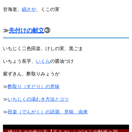
甘海老、
絹さや
、くこの実
≫
先付けの献立
③
いちじく二色田楽、けしの実、黒ごま
いちょう長芋、
いくら
の醤油づけ
紫ずきん、酢取りみょうが
≫
酢取り（すどり）の意味
≫
いちじくの湯むき方法とコツ
≫
田楽（でんがく）の語源、意味、由来