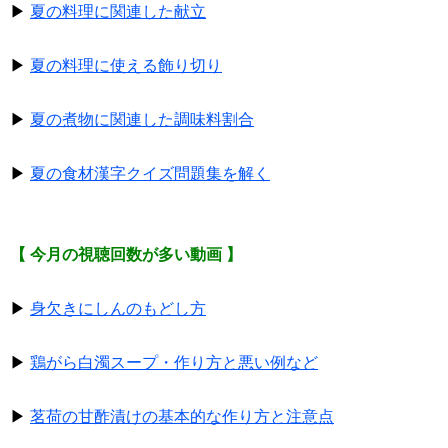
▶
夏の料理に関連した献立
▶
夏の料理に使える飾り切り
▶
夏の煮物に関連した調味料割合
▶
夏の食材漢字クイズ問題集を解く
【 今月の視聴回数が多い動画 】
▶
身欠きにしんのもどし方
▶
鶏がら白濁スープ・作り方と悪い例など
▶
茗荷の甘酢漬けの基本的な作り方と注意点