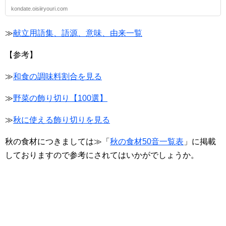
kondate.oisiiryouri.com
≫
献立用語集、語源、意味、由来一覧
【参考】
≫
和食の調味料割合を見る
≫
野菜の飾り切り【100選】
≫
秋に使える飾り切りを見る
秋の食材につきましては≫「
秋の食材50音一覧表
」に掲載
しておりますので参考にされてはいかがでしょうか。