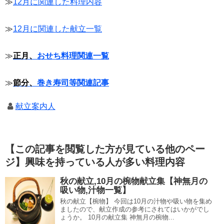
≫
12月に関連した料理内容
≫
12月に関連した献立一覧
≫
正月、
おせち料理関連一覧
≫
節分、
巻き寿司等関連記事
献立案内人
【この記事を閲覧した方が見ている他のペー
ジ】興味を持っている人が多い料理内容
秋の献立,10月の椀物献立集【神無月の
吸い物,汁物一覧】
秋の献立【椀物】 今回は10月の汁物や吸い物を集め
ましたので、献立作成の参考にされてはいかがでし
ょうか。 10月の献立集 神無月の椀物...