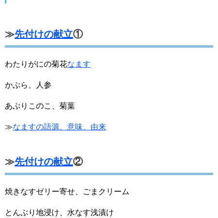
≫
先付けの献立
①
わたりがにの菊花
なます
かぶら、人参
あぶりこのこ、菊葉
≫
なますの語源、意味、由来
≫
先付けの献立
②
焼きなすゼリー寄せ、ごまクリーム
とんぶり地浸け、水なす浅漬け