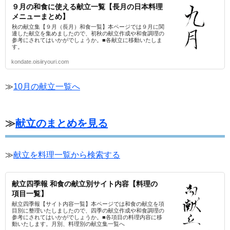
９月の和食に使える献立一覧【長月の日本料理
メニューまとめ】
秋の献立集【９月（長月）和食一覧】本ページでは９月に関
連した献立を集めましたので、初秋の献立作成や和食調理の
参考にされてはいかがでしょうか。■各献立に移動いたしま
す。
kondate.oisiiryouri.com
≫
10月の献立一覧へ
≫
献立のまとめを見る
≫
献立を料理一覧から検索する
献立四季報 和食の献立別サイト内容【料理の
項目一覧】
献立四季報【サイト内容一覧】本ページでは和食の献立を項
目別に整理いたしましたので、四季の献立作成や和食調理の
参考にされてはいかがでしょうか。■各項目の料理内容に移
動いたします。月別、料理別の献立集一覧へ