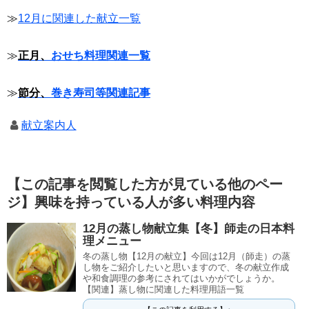
≫
12月に関連した献立一覧
≫
正月、
おせち料理関連一覧
≫
節分、
巻き寿司等関連記事
献立案内人
【この記事を閲覧した方が見ている他のペー
ジ】興味を持っている人が多い料理内容
12月の蒸し物献立集【冬】師走の日本料
理メニュー
冬の蒸し物【12月の献立】今回は12月（師走）の蒸
し物をご紹介したいと思いますので、冬の献立作成
や和食調理の参考にされてはいかがでしょうか。
【関連】蒸し物に関連した料理用語一覧