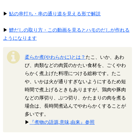
▶
鮎の串打ち・串の通り道を見える形で解説
▶
鱧だしの取り方・この動画を見るとハモのだしが作れる
ようになります
柔らか煮(やわらかに)とは？
たこ、いか、あわ
び、肉類などの肉質のかたい食材を、ごくやわ
らかく煮上げた料理につける総称です。たこ
や、いかは火が通りすぎないようにするため短
時間で煮上げるときもありますが、鶏肉や豚肉
などの厚切り、ぶつ切り、かたまりの肉を煮る
場合は、長時間煮込んでやわらかくすることが
多いです。
▶
『煮物の語源,意味,由来』参照