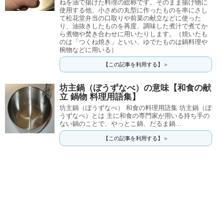
ねを油で揚げた料理の総称です。そのまま揚げ物に
使用する他、小さめの丸型に作ったものを串にさし
て松花堂弁当の口取りや前菜の献立などに使った
り、油抜きしたものを再度、調味した煮汁で煮てか
ら煮物や焚き合わせに用いたりします。（焼いたも
のは「つくね焼き」といい、ゆでたものは鍋料理や
椀物などに用いる）
【この記事を利用する】＞
坊主鍋（ぼうずなべ）の意味【和食の献
立 鍋物 料理用語集】
坊主鍋（ぼうずなべ） 和食の料理用語集 坊主鍋（ぼ
うずなべ）とは 主に和食の専門家が用いる持ち手の
ない鍋のことで、やっとこ鍋、だるま鍋...
【この記事を利用する】＞