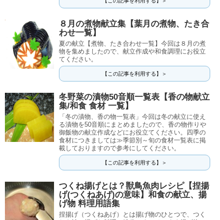
【この記事を利用する】＞
８月の煮物献立集【葉月の煮物、たき合
わせ一覧】
夏の献立【煮物、たき合わせ一覧】今回は８月の煮
物を集めましたので、献立作成や和食調理にお役立
てください。
【この記事を利用する】＞
冬野菜の漬物50音順一覧表【香の物献立
集/和食 食材 一覧】
「冬の漬物、香の物一覧表」今回は冬の献立に使え
る漬物を50音順にまとめましたので、香の物作りや
御飯物の献立作成などにお役立てください。四季の
食材につきましては≫季節別～旬の食材一覧表に掲
載しておりますので参考にしてください。
【この記事を利用する】＞
つくね揚げとは？獣鳥魚肉レシピ【捏揚
げ(つくねあげ)の意味】和食の献立、揚
げ物 料理用語集
捏揚げ（つくねあげ）とは揚げ物のひとつで、つく