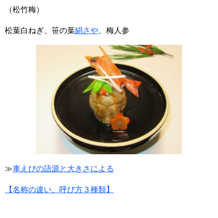
（松竹梅）
松葉白ねぎ、笹の葉
絹さや
、梅人参
≫
車えびの語源と大きさによる
【名称の違い、呼び方３種類】