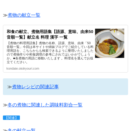
≫
煮物の献立一覧
和食の献立、煮物用語集【語源、意味、由来50
音順一覧】献立名 料理 漢字 一覧
【煮物の料理用語集】煮物の名称、語源、意味、由来「50
音順一覧」今回は本サイトや姉妹ブログでご紹介している料
理用語を、こちらからも検索できるように整理いたしました
ので煮物作りや和食調理の参考にされてはいかがでしょう
か。■各煮物の用語に移動いたします 。料理名を選んでお役
立てください。
kondate.oisiiryouri.com
≫
煮物レシピの関連記事
≫
冬の煮物に関連した調味料割合一覧
【関連】
≫
冬の献立一覧