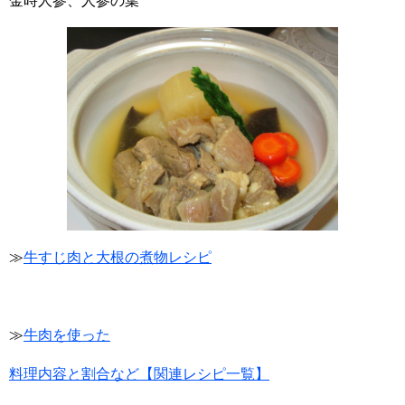
金時人参、人参の葉
≫
牛すじ肉と大根の煮物レシピ
≫
牛肉を使った
料理内容と割合など【関連レシピ一覧】