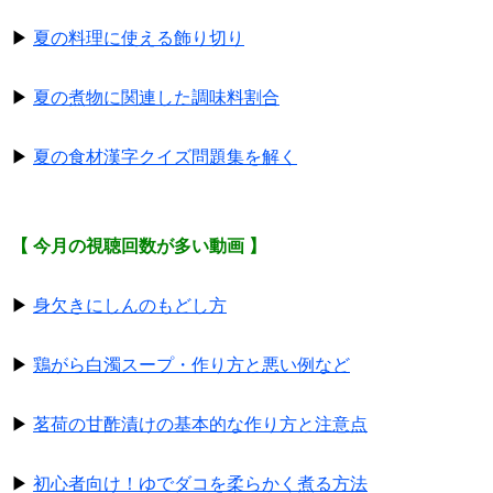
▶
夏の料理に使える飾り切り
▶
夏の煮物に関連した調味料割合
▶
夏の食材漢字クイズ問題集を解く
【 今月の視聴回数が多い動画 】
▶
身欠きにしんのもどし方
▶
鶏がら白濁スープ・作り方と悪い例など
▶
茗荷の甘酢漬けの基本的な作り方と注意点
▶
初心者向け！ゆでダコを柔らかく煮る方法