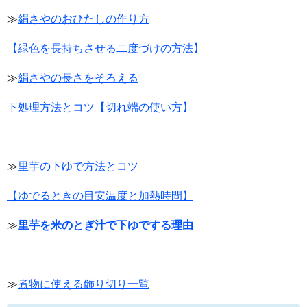
≫
絹さやのおひたしの作り方
【緑色を長持ちさせる二度づけの方法】
≫
絹さやの長さをそろえる
下処理方法とコツ【切れ端の使い方】
≫
里芋の下ゆで方法とコツ
【ゆでるときの目安温度と加熱時間】
≫
里芋を米のとぎ汁で下ゆでする理由
≫
煮物に使える飾り切り一覧