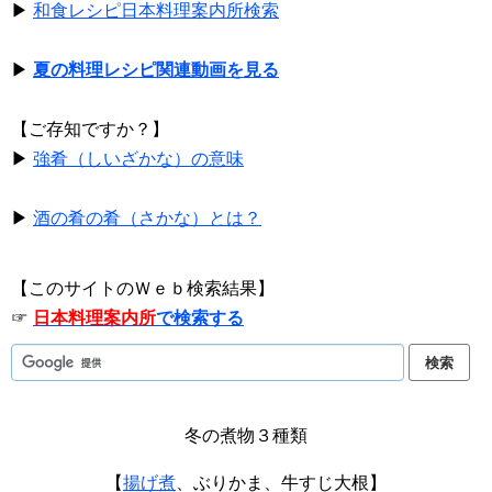
▶
和食レシピ日本料理案内所検索
▶
夏の料理レシピ関連動画を見る
【ご存知ですか？】
▶
強肴（しいざかな）の意味
▶
酒の肴の肴（さかな）とは？
【このサイトのＷｅｂ検索結果】
☞
日本料理案内所
で検索する
冬の煮物３種類
【
揚げ煮
、ぶりかま、牛すじ大根】