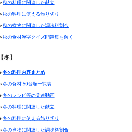
≫
秋の料理に関連した献立
≫
秋の料理に使える飾り切り
≫
秋の煮物に関連した調味料割合
≫
秋の食材漢字クイズ問題集を解く
【冬】
≫
冬の料理内容まとめ
≫
冬の食材 50音順一覧表
≫
冬のレシピ等の関連動画
≫
冬の料理に関連した献立
≫
冬の料理に使える飾り切り
≫
冬の煮物に関連した調味料割合