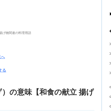
揚げ物関連の料理用語
覧へ
する
）の意味【和食の献立 揚げ