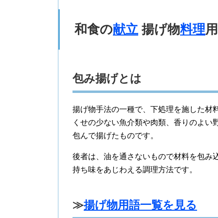
和食の
献立
揚げ物
料理
用
包み揚げとは
揚げ物手法の一種で、下処理を施した材
くせの少ない魚介類や肉類、香りのよい
包んで揚げたものです。
後者は、油を通さないもので材料を包み
持ち味をあじわえる調理方法です。
≫
揚げ物用語一覧を見る