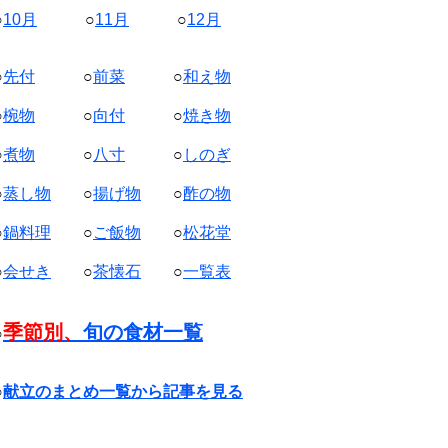
○
10月
○
11月
○
12月
○
先付
○
前菜
○
和え物
○
椀物
○
向付
○
焼き物
○
煮物
○
八寸
○
しのぎ
○
蒸し物
○
揚げ物
○
酢の物
○
鍋料理
○
ご飯物
○
松花堂
○
会せき
○
茶懐石
○
一覧表
季節別、
旬の食材一覧
○
○
献立のまとめ一覧から記事を見る