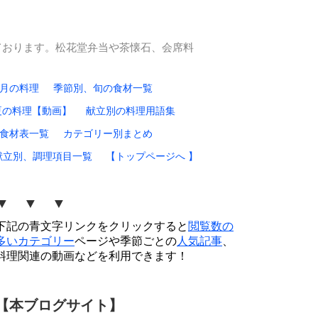
ております。松花堂弁当や茶懐石、会席料
0月の料理
季節別、旬の食材一覧
夏の料理【動画】
献立別の料理用語集
食材表一覧
カテゴリー別まとめ
献立別、調理項目一覧
【トップページへ 】
▼ ▼ ▼
下記の青文字リンクをクリックすると
閲覧数の
多いカテゴリー
ページや季節ごとの
人気記事
、
料理関連の動画などを利用できます！
【本ブログサイト】