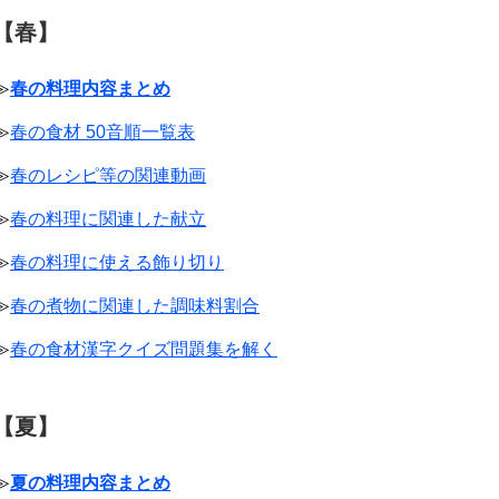
【春】
≫
春の料理内容まとめ
≫
春の食材 50音順一覧表
≫
春のレシピ等の関連動画
≫
春の料理に関連した献立
≫
春の料理に使える飾り切り
≫
春の煮物に関連した調味料割合
≫
春の食材漢字クイズ問題集を解く
【夏】
≫
夏の料理内容まとめ