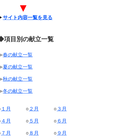
▼
▶
サイト内容一覧を見る
◆項目別の献立一覧
≫
春の献立一覧
≫
夏の献立一覧
≫
秋の献立一覧
≫
冬の献立一覧
○
１月
○
２月
○
３月
○
４月
○
５月
○
６月
○
７月
○
８月
○
９月