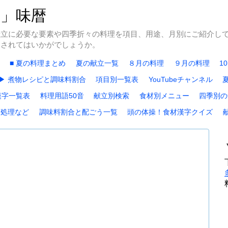
冬」味暦
献立に必要な要素や四季折々の料理を項目、用途、月別にご紹介し
にされてはいかがでしょうか。
■ 夏の料理まとめ
夏の献立一覧
８月の料理
９月の料理
1
▶ 煮物レシピと調味料割合
項目別一覧表
YouTubeチャンネル
漢字一覧表
料理用語50音
献立別検索
食材別メニュー
四季別の
下処理など
調味料割合と配ごう一覧
頭の体操！食材漢字クイズ