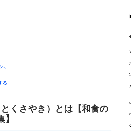
覧へ
する
（とくさやき）とは【和食の
集】