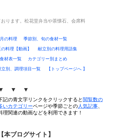
ております。松花堂弁当や茶懐石、会席料
0月の料理
季節別、旬の食材一覧
夏の料理【動画】
献立別の料理用語集
食材表一覧
カテゴリー別まとめ
献立別、調理項目一覧
【トップページへ 】
▼ ▼ ▼
下記の青文字リンクをクリックすると
閲覧数の
多いカテゴリー
ページや季節ごとの
人気記事
、
料理関連の動画などを利用できます！
【本ブログサイト】