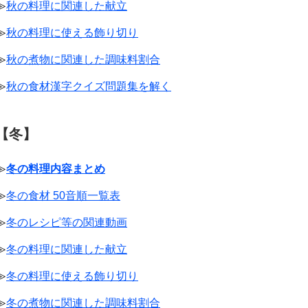
≫
秋の料理に関連した献立
≫
秋の料理に使える飾り切り
≫
秋の煮物に関連した調味料割合
≫
秋の食材漢字クイズ問題集を解く
【冬】
≫
冬の料理内容まとめ
≫
冬の食材 50音順一覧表
≫
冬のレシピ等の関連動画
≫
冬の料理に関連した献立
≫
冬の料理に使える飾り切り
≫
冬の煮物に関連した調味料割合