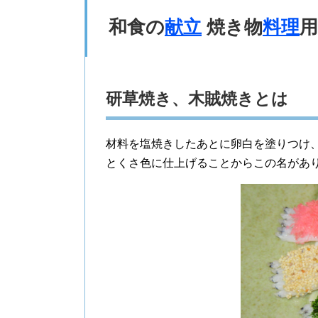
和食の
献立
焼き物
料理
用
研草焼き、木賊焼きとは
材料を塩焼きしたあとに卵白を塗りつけ
とくさ色に仕上げることからこの名があ