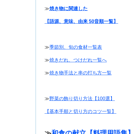
≫
焼き物に関連した
【語源、意味、由来 50音順一覧】
≫
季節別、旬の食材一覧表
≫
焼きだれ、つけだれ一覧へ
≫
焼き物手法と串の打ち方一覧
≫
野菜の飾り切り方法【100選】
【基本手順と切り方のコツ一覧】
≫
和食の献立【料理用語集