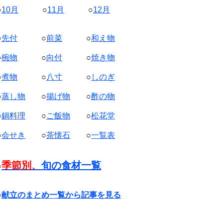
○
10月
○
11月
○
12月
○
先付
○
前菜
○
和え物
○
椀物
○
向付
○
焼き物
○
煮物
○
八寸
○
しのぎ
○
蒸し物
○
揚げ物
○
酢の物
○
鍋料理
○
ご飯物
○
松花堂
○
会せき
○
茶懐石
○
一覧表
季節別、
旬の食材一覧
○
○
献立のまとめ一覧から記事を見る