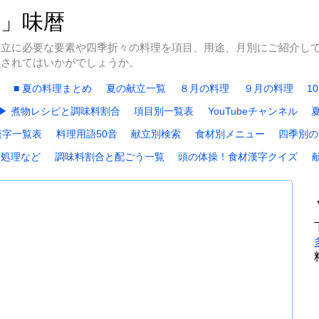
冬」味暦
献立に必要な要素や四季折々の料理を項目、用途、月別にご紹介し
にされてはいかがでしょうか。
■ 夏の料理まとめ
夏の献立一覧
８月の料理
９月の料理
1
▶ 煮物レシピと調味料割合
項目別一覧表
YouTubeチャンネル
漢字一覧表
料理用語50音
献立別検索
食材別メニュー
四季別の
下処理など
調味料割合と配ごう一覧
頭の体操！食材漢字クイズ