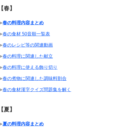
【春】
≫
春の料理内容まとめ
≫
春の食材 50音順一覧表
≫
春のレシピ等の関連動画
≫
春の料理に関連した献立
≫
春の料理に使える飾り切り
≫
春の煮物に関連した調味料割合
≫
春の食材漢字クイズ問題集を解く
【夏】
≫
夏の料理内容まとめ