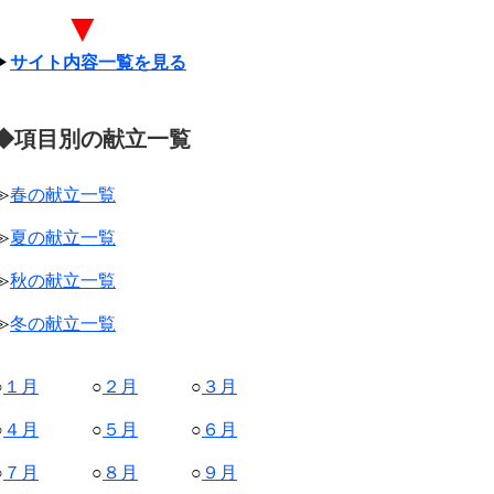
▼
▶
サイト内容一覧を見る
◆項目別の献立一覧
≫
春の献立一覧
≫
夏の献立一覧
≫
秋の献立一覧
≫
冬の献立一覧
○
１月
○
２月
○
３月
○
４月
○
５月
○
６月
○
７月
○
８月
○
９月