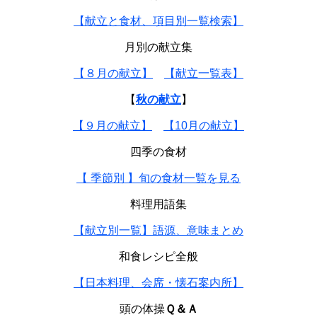
【献立と食材、項目別一覧検索】
月別の献立集
【８月の献立】
【献立一覧表】
【
秋の献立
】
【９月の献立】
【10月の献立】
四季の食材
【 季節別 】旬の食材一覧を見る
料理用語集
【献立別一覧】語源、意味まとめ
和食レシピ全般
【日本料理、会席・懐石案内所】
頭の体操
Ｑ＆Ａ