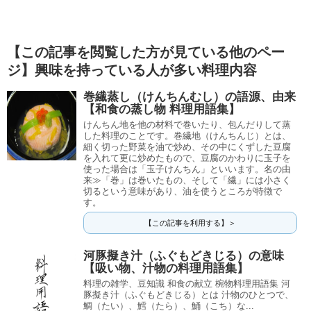
【この記事を閲覧した方が見ている他のペー
ジ】興味を持っている人が多い料理内容
巻繊蒸し（けんちんむし）の語源、由来
【和食の蒸し物 料理用語集】
けんちん地を他の材料で巻いたり、包んだりして蒸
した料理のことです。巻繊地（けんちんじ）とは、
細く切った野菜を油で炒め、その中にくずした豆腐
を入れて更に炒めたもので、豆腐のかわりに玉子を
使った場合は「玉子けんちん」といいます。名の由
来≫「巻」は巻いたもの、そして「繊」には小さく
切るという意味があり、油を使うところが特徴で
す。
【この記事を利用する】＞
河豚擬き汁（ふぐもどきじる）の意味
【吸い物、汁物の料理用語集】
料理の雑学、豆知識 和食の献立 椀物料理用語集 河
豚擬き汁（ふぐもどきじる）とは 汁物のひとつで、
鯛（たい）、鱈（たら）、鯒（こち）な...