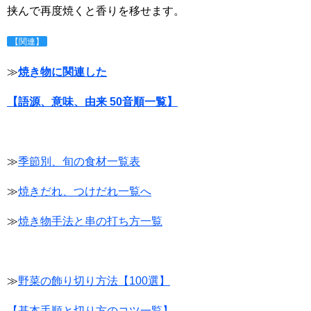
挟んで再度焼くと香りを移せます。
【関連】
≫
焼き物に関連した
【語源、意味、由来 50音順一覧】
≫
季節別、旬の食材一覧表
≫
焼きだれ、つけだれ一覧へ
≫
焼き物手法と串の打ち方一覧
≫
野菜の飾り切り方法【100選】
【基本手順と切り方のコツ一覧】