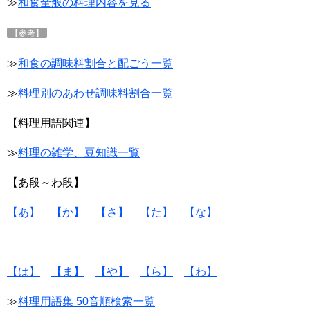
≫
和食全般の料理内容を見る
【参考】
≫
和食の調味料割合と配ごう一覧
≫
料理別のあわせ調味料割合一覧
【料理用語関連】
≫
料理の雑学、豆知識一覧
【あ段～わ段】
【あ】
【か】
【さ】
【た】
【な】
【は】
【ま】
【や】
【ら】
【わ】
≫
料理用語集 50音順検索一覧