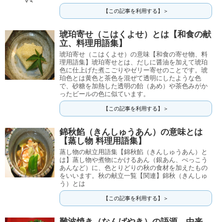
【この記事を利用する】＞
琥珀寄せ（こはくよせ）とは【和食の献
立、料理用語集】
琥珀寄せ（こはくよせ）の意味【和食の寄せ物、料
理用語集】琥珀寄せとは、だしに醤油を加えて琥珀
色に仕上げた煮こごりやゼリー寄せのことです。琥
珀色とは黄色と茶色を混ぜて透明にしたような色
で、砂糖を加熱した透明の飴（あめ）や茶色みがか
ったビールの色に似ています。
【この記事を利用する】＞
錦秋餡（きんしゅうあん）の意味とは
【蒸し物 料理用語集】
蒸し物の献立用語集【錦秋餡（きんしゅうあん）と
は】蒸し物や煮物にかけるあん（銀あん、べっこう
あんなど）に、色とりどりの秋の食材を加えたもの
をいいます。秋の献立一覧【関連】錦秋（きんしゅ
う）とは
【この記事を利用する】＞
難波焼き（なんばやき）の語源、由来