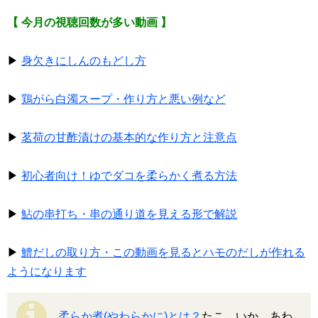
【 今月の視聴回数が多い動画 】
▶
身欠きにしんのもどし方
▶
鶏がら白濁スープ・作り方と悪い例など
▶
茗荷の甘酢漬けの基本的な作り方と注意点
▶
初心者向け！ゆでダコを柔らかく煮る方法
▶
鮎の串打ち・串の通り道を見える形で解説
▶
鱧だしの取り方・この動画を見るとハモのだしが作れる
ようになります
柔らか煮(やわらかに)とは？
たこ、いか、あわ