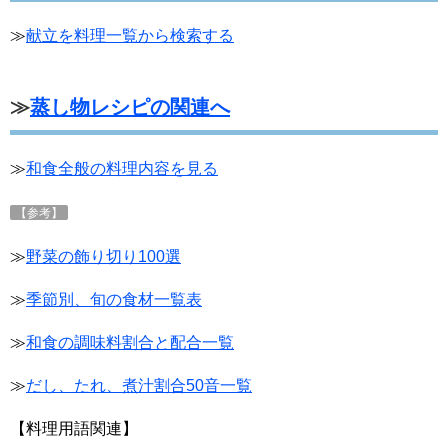
≫
献立を料理一覧から検索する
≫
蒸し物レシピの関連へ
≫
和食全般の料理内容を見る
【参考】
≫
野菜の飾り切り100選
≫
季節別、旬の食材一覧表
≫
和食の調味料割合と配合一覧
≫
だし、たれ、煮汁割合50音一覧
【料理用語関連】