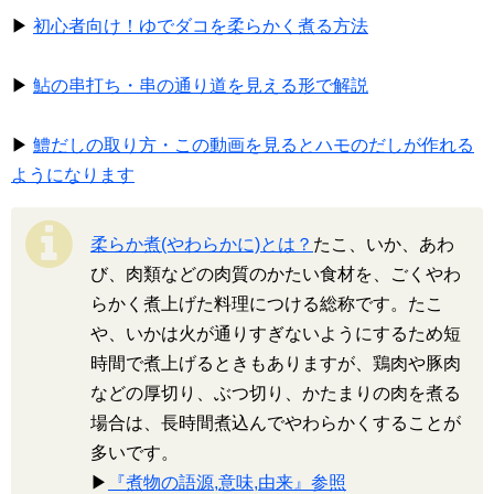
▶
初心者向け！ゆでダコを柔らかく煮る方法
▶
鮎の串打ち・串の通り道を見える形で解説
▶
鱧だしの取り方・この動画を見るとハモのだしが作れる
ようになります
柔らか煮(やわらかに)とは？
たこ、いか、あわ
び、肉類などの肉質のかたい食材を、ごくやわ
らかく煮上げた料理につける総称です。たこ
や、いかは火が通りすぎないようにするため短
時間で煮上げるときもありますが、鶏肉や豚肉
などの厚切り、ぶつ切り、かたまりの肉を煮る
場合は、長時間煮込んでやわらかくすることが
多いです。
▶
『煮物の語源,意味,由来』参照