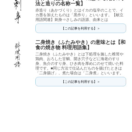
法と造りの名称一覧】
赤造り（あかづくり）とはイカの塩辛のことで、イ
カ墨を加えたものは「黒作り」といいます。【献立
用語関連】刺身⇒さしみの語源、由来とは
【この記事を利用する】＞
二身焼き（ふたみやき）の意味とは【和
食の焼き物 料理用語集】
二身焼き（ふたみやき）とは下処理を施した椎茸や
鶏肉、おろした甘鯛、開き穴子などに海老のすり
身、魚介のすり身、ひき肉を厚めにのせて焼いた料
理です。■同じ方法で仕込んだものを揚げたときは
「二身揚げ」、煮た場合は「二身煮」といいます。
【この記事を利用する】＞