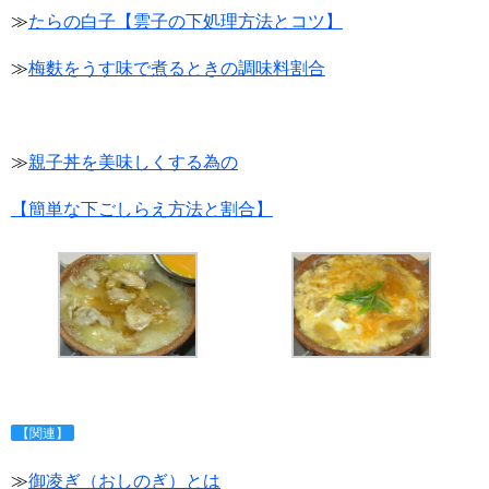
≫
たらの白子【雲子の下処理方法とコツ】
≫
梅麩をうす味で煮るときの調味料割合
≫
親子丼を美味しくする為の
【簡単な下ごしらえ方法と割合】
【関連】
≫
御凌ぎ（おしのぎ）とは