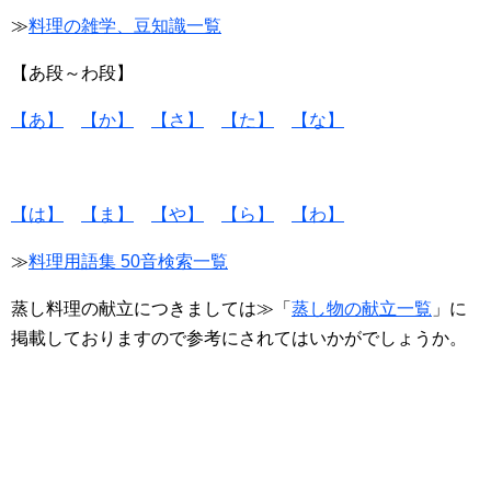
≫
料理の雑学、豆知識一覧
【あ段～わ段】
【あ】
【か】
【さ】
【た】
【な】
【は】
【ま】
【や】
【ら】
【わ】
≫
料理用語集 50音検索一覧
蒸し料理の献立につきましては≫「
蒸し物の献立一覧
」に
掲載しておりますので参考にされてはいかがでしょうか。