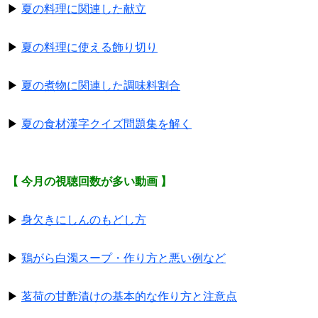
▶
夏の料理に関連した献立
▶
夏の料理に使える飾り切り
▶
夏の煮物に関連した調味料割合
▶
夏の食材漢字クイズ問題集を解く
【 今月の視聴回数が多い動画 】
▶
身欠きにしんのもどし方
▶
鶏がら白濁スープ・作り方と悪い例など
▶
茗荷の甘酢漬けの基本的な作り方と注意点