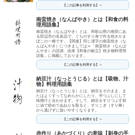
【この記事を利用する】＞
南蛮焼き（なんばやき）とは【和食の料
理用語集】
南蛮焼き（なんばやき）とは、和歌山県の南部にあ
る田辺市の名産品で、ぐちのすり身で作る焼きかま
ぼこの一種です。【関連】同じ漢字の南蛮焼き（な
んばんやき）につきましては≫「南蛮焼き（なんば
んやき）の語源、由来【和食の献立】焼き物料理用
語集」に掲載しております。
【この記事を利用する】＞
納豆汁（なっとうじる）とは【吸物、汁
物】料理用語集
納豆汁（なっとうじる）とは、納豆をそのまま、ま
たはよくすってなめらかにしたり、半つぶしにして
味噌汁と合わせます。そして、納豆をすりつぶす前
に油で炒めてぬねりを取ると、すりこぎ（すり棒）
から逃げずに扱いやすくなります。
【この記事を利用する】＞
赤作り（あかづくり）の意味【刺身の手