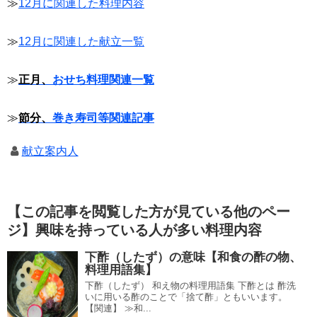
≫
12月に関連した料理内容
≫
12月に関連した献立一覧
≫
正月、
おせち料理関連一覧
≫
節分、
巻き寿司等関連記事
献立案内人
【この記事を閲覧した方が見ている他のペー
ジ】興味を持っている人が多い料理内容
下酢（したず）の意味【和食の酢の物、
料理用語集】
下酢（したず） 和え物の料理用語集 下酢とは 酢洗
いに用いる酢のことで「捨て酢」ともいいます。
【関連】 ≫和...