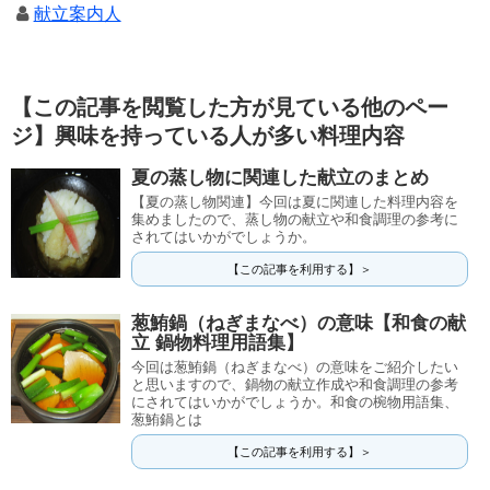
献立案内人
【この記事を閲覧した方が見ている他のペー
ジ】興味を持っている人が多い料理内容
夏の蒸し物に関連した献立のまとめ
【夏の蒸し物関連】今回は夏に関連した料理内容を
集めましたので、蒸し物の献立や和食調理の参考に
されてはいかがでしょうか。
【この記事を利用する】＞
葱鮪鍋（ねぎまなべ）の意味【和食の献
立 鍋物料理用語集】
今回は葱鮪鍋（ねぎまなべ）の意味をご紹介したい
と思いますので、鍋物の献立作成や和食調理の参考
にされてはいかがでしょうか。和食の椀物用語集、
葱鮪鍋とは
【この記事を利用する】＞