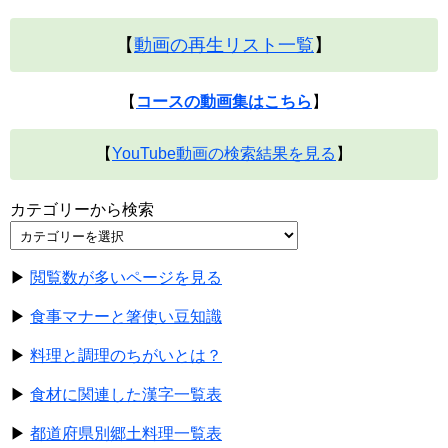
【
動画の再生リスト一覧
】
【
コースの動画集はこちら
】
【
YouTube動画の検索結果を見る
】
カテゴリーから検索
▶
閲覧数が多いページを見る
▶
食事マナーと箸使い豆知識
▶
料理と調理のちがいとは？
▶
食材に関連した漢字一覧表
▶
都道府県別郷土料理一覧表