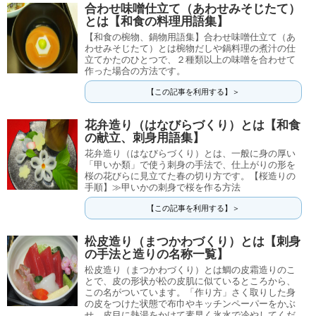
合わせ味噌仕立て（あわせみそじたて）
とは【和食の料理用語集】
【和食の椀物、鍋物用語集】合わせ味噌仕立て（あ
わせみそじたて）とは椀物だしや鍋料理の煮汁の仕
立てかたのひとつで、２種類以上の味噌を合わせて
作った場合の方法です。
【この記事を利用する】＞
花弁造り（はなびらづくり）とは【和食
の献立、刺身用語集】
花弁造り（はなびらづくり）とは、一般に身の厚い
「甲いか類」で使う刺身の手法で、仕上がりの形を
桜の花びらに見立てた春の切り方です。【桜造りの
手順】≫甲いかの刺身で桜を作る方法
【この記事を利用する】＞
松皮造り（まつかわづくり）とは【刺身
の手法と造りの名称一覧】
松皮造り（まつかわづくり）とは鯛の皮霜造りのこ
とで、皮の形状が松の皮肌に似ているところから、
この名がついています。「作り方」さく取りした身
の皮をつけた状態で布巾やキッチンペーパーをかぶ
せ、皮目に熱湯をかけて素早く氷水で冷やしてくだ