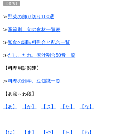
【参考】
≫
野菜の飾り切り100選
≫
季節別、旬の食材一覧表
≫
和食の調味料割合と配合一覧
≫
だし、たれ、煮汁割合50音一覧
【料理用語関連】
≫
料理の雑学、豆知識一覧
【あ段～わ段】
【あ】
【か】
【さ】
【た】
【な】
【は】
【ま】
【や】
【ら】
【わ】