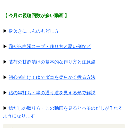
【 今月の視聴回数が多い動画 】
▶
身欠きにしんのもどし方
▶
鶏がら白濁スープ・作り方と悪い例など
▶
茗荷の甘酢漬けの基本的な作り方と注意点
▶
初心者向け！ゆでダコを柔らかく煮る方法
▶
鮎の串打ち・串の通り道を見える形で解説
▶
鱧だしの取り方・この動画を見るとハモのだしが作れる
ようになります