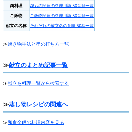
鍋料理
鍋もの関連の料理用語 50音順一覧
ご飯物
ご飯物関連の料理用語 50音順一覧
献立の名称
それぞれの献立名の意味 50種一覧
≫
焼き物手法と串の打ち方一覧
≫
献立のまとめ記事一覧
≫
献立を料理一覧から検索する
≫
蒸し物レシピの関連へ
≫
和食全般の料理内容を見る