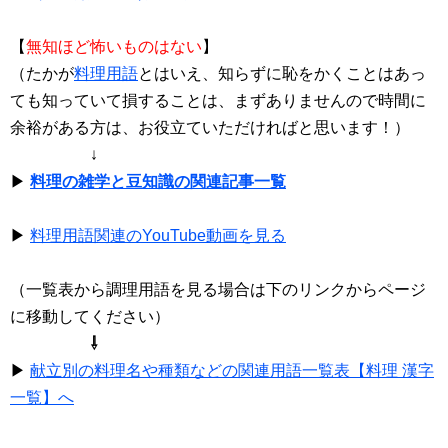
【
無知ほど怖いものはない
】
（たかが
料理用語
とはいえ、知らずに恥をかくことはあっ
ても知っていて損することは、まずありませんので時間に
余裕がある方は、お役立ていただければと思います！）
↓
▶
料理の雑学と豆知識の関連記事一覧
▶
料理用語関連のYouTube動画を見る
（一覧表から調理用語を見る場合は下のリンクからページ
に移動してください）
⇩
▶
献立別の料理名や種類などの関連用語一覧表【料理 漢字
一覧】へ