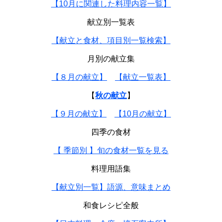
【10月に関連した料理内容一覧】
献立別一覧表
【献立と食材、項目別一覧検索】
月別の献立集
【８月の献立】
【献立一覧表】
【
秋の献立
】
【９月の献立】
【10月の献立】
四季の食材
【 季節別 】旬の食材一覧を見る
料理用語集
【献立別一覧】語源、意味まとめ
和食レシピ全般