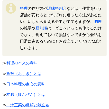
料理
の作り方や
調味料割合
などは、作業を行う
店舗が変わるとそれぞれに違った方法があるた
め、いちから覚える必要がでてきますが、
調理
の雑学や
豆知識
は、どこへいっても使えるだけ
でなく、覚えておいて損はないですから会話を
円滑に進めるためにもお役立ていただければと
思います。
≫
料理の本来の意味
≫
折敷（おしき）とは
≫
日本料理の点心の意味
≫
本膳（ほんぜん）とは
≫
一汁三菜の種類と献立名