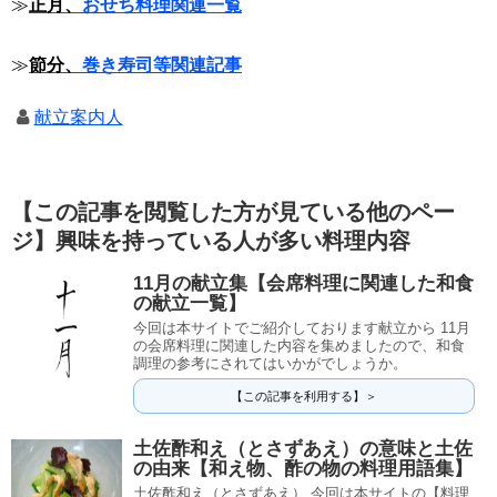
≫
正月、
おせち料理関連一覧
≫
節分、
巻き寿司等関連記事
献立案内人
【この記事を閲覧した方が見ている他のペー
ジ】興味を持っている人が多い料理内容
11月の献立集【会席料理に関連した和食
の献立一覧】
今回は本サイトでご紹介しております献立から 11月
の会席料理に関連した内容を集めましたので、和食
調理の参考にされてはいかがでしょうか。
【この記事を利用する】＞
土佐酢和え（とさずあえ）の意味と土佐
の由来【和え物、酢の物の料理用語集】
土佐酢和え（とさずあえ） 今回は本サイトの【料理