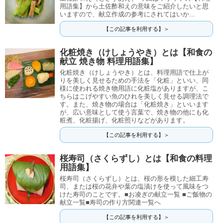
用語集】から土佐酢和えの意味をご紹介したいと思
いますので、献立作成の参考にされてはいか...
【この記事を利用する】＞
化粧焼き（けしょうやき）とは【和食の
献立 焼き物 料理用語集】
化粧焼き（けしょうやき）とは、料理用語で仕上が
りを美しく見せるための手法を「化粧」といい、同
様に使われる焼き物用語に化粧塩がありますが、こ
ちらはこげやすい魚のひれを美しく見せる調理法で
す。また、焼き物の場合は「化粧焼き」といいます
が、広い意味として使う言葉で、焼き物の他にも化
粧煮、化粧揚げ、化粧照りなどがあります。
【この記事を利用する】＞
桜寿司（さくらずし）とは【和食の料理
用語集】
桜寿司（さくらずし）とは、桜の形を模した細工寿
司、または桜の花弁や葉の塩漬けを使って風味をつ
けた寿司のことです。■お凌ぎの献立一覧 ■ご飯物の
献立一覧■寿司の作り方関連一覧へ
【この記事を利用する】＞