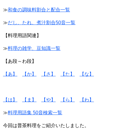
≫
和食の調味料割合と配合一覧
≫
だし、たれ、煮汁割合50音一覧
【料理用語関連】
≫
料理の雑学、豆知識一覧
【あ段～わ段】
【あ】
【か】
【さ】
【た】
【な】
【は】
【ま】
【や】
【ら】
【わ】
≫
料理用語集 50音検索一覧
今回は普茶料理をご紹介いたしました。