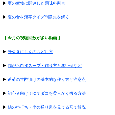
▶
夏の煮物に関連した調味料割合
▶
夏の食材漢字クイズ問題集を解く
【 今月の視聴回数が多い動画 】
▶
身欠きにしんのもどし方
▶
鶏がら白濁スープ・作り方と悪い例など
▶
茗荷の甘酢漬けの基本的な作り方と注意点
▶
初心者向け！ゆでダコを柔らかく煮る方法
▶
鮎の串打ち・串の通り道を見える形で解説