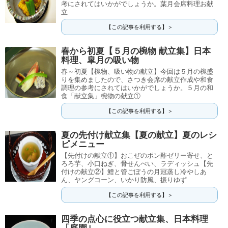
考にされてはいかがでしょうか。葉月会席料理お献
立
【この記事を利用する】＞
春から初夏【５月の椀物 献立集】日本
料理、皐月の吸い物
春～初夏【椀物、吸い物の献立】今回は５月の椀盛
りを集めましたので、さつき会席の献立作成や和食
調理の参考にされてはいかがでしょうか。５月の和
食「献立集」椀物の献立①
【この記事を利用する】＞
夏の先付け献立集【夏の献立】夏のレシ
ピメニュー
【先付けの献立①】おこぜのポン酢ゼリー寄せ、と
ろろ芋、小口ねぎ、骨せんべい、ラディッシュ【先
付けの献立②】鱧と管ごぼうの月冠蒸し冷やしあ
ん、ヤングコーン、いかり防風、振りゆず
【この記事を利用する】＞
四季の点心に役立つ献立集、日本料理