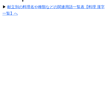
⇩
▶
献立別の料理名や種類などの関連用語一覧表【料理 漢字
一覧】へ