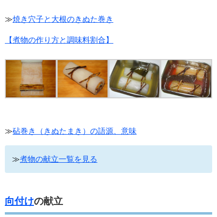
≫
焼き穴子と大根のきぬた巻き
【煮物の作り方と調味料割合】
≫
砧巻き（きぬたまき）の語源、意味
≫
煮物の献立一覧を見る
向付け
の献立