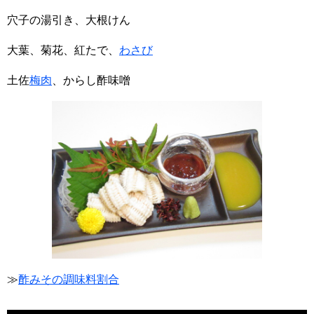
穴子の湯引き、大根けん
大葉、菊花、紅たで、
わさび
土佐
梅肉
、からし酢味噌
≫
酢みその調味料割合