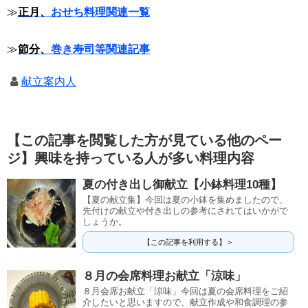
≫
正月、
おせち料理関連一覧
≫
節分、
巻き寿司等関連記事
献立案内人
【この記事を閲覧した方が見ている他のペー
ジ】興味を持っている人が多い料理内容
夏の付き出し御献立【小鉢料理10種】
【夏の献立集】今回は夏の小鉢を集めましたので、
先付けの献立や付き出しの参考にされてはいかがで
しょうか。
【この記事を利用する】＞
８月の会席料理お献立「涼味」
８月会席お献立「涼味」今回は夏の会席料理をご紹
介したいと思いますので、献立作成や和食調理の参