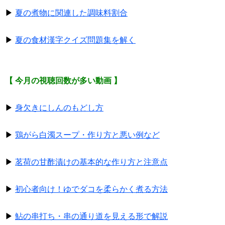
▶
夏の煮物に関連した調味料割合
▶
夏の食材漢字クイズ問題集を解く
【 今月の視聴回数が多い動画 】
▶
身欠きにしんのもどし方
▶
鶏がら白濁スープ・作り方と悪い例など
▶
茗荷の甘酢漬けの基本的な作り方と注意点
▶
初心者向け！ゆでダコを柔らかく煮る方法
▶
鮎の串打ち・串の通り道を見える形で解説