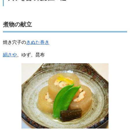
煮物の献立
焼き穴子の
きぬた巻き
絹さや
、ゆず、昆布