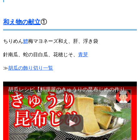
和え物の献立
①
ちりめん
鱧
梅マヨネーズ和え、肝、浮き袋
針南瓜、蛇の目白瓜、花穂じそ、
青芽
≫
胡瓜の飾り切り一覧
胡瓜レシピ【料理屋のきゅうりの昆布じめの作り方基本方法】Japanese food#和食レシピ日本料理案内所