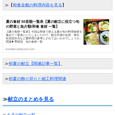
≫【
和食全般の料理内容を見る
】
夏の食材 50音順一覧表【夏の献立に役立つ旬
の野菜と魚介類/和食 食材 一覧】
【夏の食材一覧表】今回は和食で使える夏が旬の料理食材を
集めて一覧表にいたしましたので、献立作成や会席、懐石、
松花堂弁当など夏料理の参考にされてはいかがでしょうか。
関連▶季節別、旬の食材一覧
kondate.oisiiryouri.com
≫
初夏の献立【関連記事一覧】
≫
初夏の飾り切りと細工料理関連
≫
献立のまとめを見る
≫
６月の献立一覧