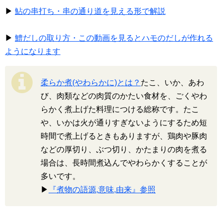
▶
鮎の串打ち・串の通り道を見える形で解説
▶
鱧だしの取り方・この動画を見るとハモのだしが作れる
ようになります
柔らか煮(やわらかに)とは？
たこ、いか、あわ
び、肉類などの肉質のかたい食材を、ごくやわ
らかく煮上げた料理につける総称です。たこ
や、いかは火が通りすぎないようにするため短
時間で煮上げるときもありますが、鶏肉や豚肉
などの厚切り、ぶつ切り、かたまりの肉を煮る
場合は、長時間煮込んでやわらかくすることが
多いです。
▶
『煮物の語源,意味,由来』参照