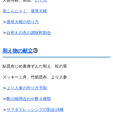
大徳寺麩、胡瓜、
いくら
糸こんにゃく
、
唐草大根
≫
唐草大根の切り方
≫
白和えの衣の調味料割合
和え物の献立
③
鮎昆布じめ黄身ずんだ和え、松の実
ズッキーニ舟、竹紙昆布、より人参
≫
より人参の作り方手順
≫
酢の物用合わせ酢４種類
≫
サラダドレッシングの割合14種