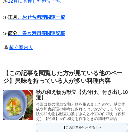
≫
12月に関連した献立一覧
≫
正月、
おせち料理関連一覧
≫
節分、
巻き寿司等関連記事
献立案内人
【この記事を閲覧した方が見ている他のペー
ジ】興味を持っている人が多い料理内容
秋の和え物お献立【先付け、付き出し10
選】
今回は秋の簡単な和え物を集めましたので、献立作
成や和食調理の参考にされてはいかがでしょうか。
秋の和え物お献立①紫ずきんと小豆の白和え（萩和
え）【関連】≫白和えを作るときの調味料割合
【この記事を利用する】＞