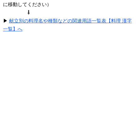
に移動してください）
⇩
▶
献立別の料理名や種類などの関連用語一覧表【料理 漢字
一覧】へ