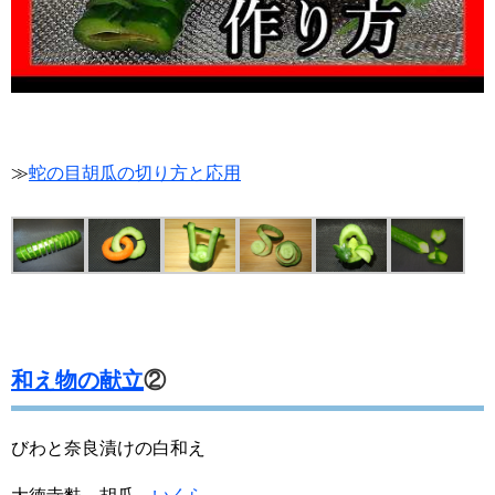
≫
蛇の目胡瓜の切り方と応用
和え物の献立
②
びわと奈良漬けの白和え