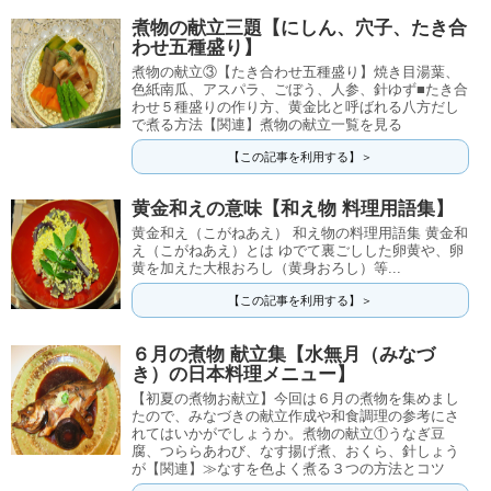
煮物の献立三題【にしん、穴子、たき合
わせ五種盛り】
煮物の献立③【たき合わせ五種盛り】焼き目湯葉、
色紙南瓜、アスパラ、ごぼう、人参、針ゆず■たき合
わせ５種盛りの作り方、黄金比と呼ばれる八方だし
で煮る方法【関連】煮物の献立一覧を見る
【この記事を利用する】＞
黄金和えの意味【和え物 料理用語集】
黄金和え（こがねあえ） 和え物の料理用語集 黄金和
え（こがねあえ）とは ゆでて裏ごしした卵黄や、卵
黄を加えた大根おろし（黄身おろし）等...
【この記事を利用する】＞
６月の煮物 献立集【水無月（みなづ
き）の日本料理メニュー】
【初夏の煮物お献立】今回は６月の煮物を集めまし
たので、みなづきの献立作成や和食調理の参考にさ
れてはいかがでしょうか。煮物の献立①うなぎ豆
腐、つららあわび、なす揚げ煮、おくら、針しょう
が【関連】≫なすを色よく煮る３つの方法とコツ