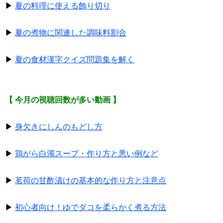
▶
夏の料理に使える飾り切り
▶
夏の煮物に関連した調味料割合
▶
夏の食材漢字クイズ問題集を解く
【 今月の視聴回数が多い動画 】
▶
身欠きにしんのもどし方
▶
鶏がら白濁スープ・作り方と悪い例など
▶
茗荷の甘酢漬けの基本的な作り方と注意点
▶
初心者向け！ゆでダコを柔らかく煮る方法