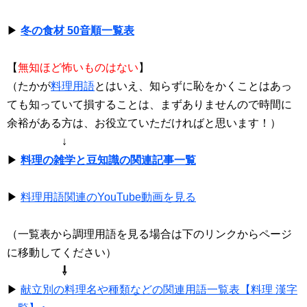
▶
冬の食材 50音順一覧表
【
無知ほど怖いものはない
】
（たかが
料理用語
とはいえ、知らずに恥をかくことはあっ
ても知っていて損することは、まずありませんので時間に
余裕がある方は、お役立ていただければと思います！）
↓
▶
料理の雑学と豆知識の関連記事一覧
▶
料理用語関連のYouTube動画を見る
（一覧表から調理用語を見る場合は下のリンクからページ
に移動してください）
⇩
▶
献立別の料理名や種類などの関連用語一覧表【料理 漢字