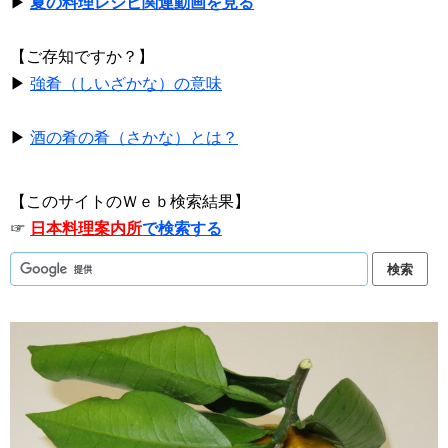
▶
夏の料理レシピ関連動画を見る
【ご存知ですか？】
▶
強肴（しいざかな）の意味
▶
酒の肴の肴（さかな）とは？
【このサイトのＷｅｂ検索結果】
☞
日本料理案内所
で検索する