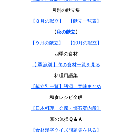
月別の献立集
【８月の献立】
【献立一覧表】
【
秋の献立
】
【９月の献立】
【10月の献立】
四季の食材
【 季節別 】旬の食材一覧を見る
料理用語集
【献立別一覧】語源、意味まとめ
和食レシピ全般
【日本料理、会席・懐石案内所】
頭の体操
Ｑ＆Ａ
【食材漢字クイズ問題集を見る】