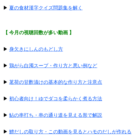
▶
夏の食材漢字クイズ問題集を解く
【 今月の視聴回数が多い動画 】
▶
身欠きにしんのもどし方
▶
鶏がら白濁スープ・作り方と悪い例など
▶
茗荷の甘酢漬けの基本的な作り方と注意点
▶
初心者向け！ゆでダコを柔らかく煮る方法
▶
鮎の串打ち・串の通り道を見える形で解説
▶
鱧だしの取り方・この動画を見るとハモのだしが作れる