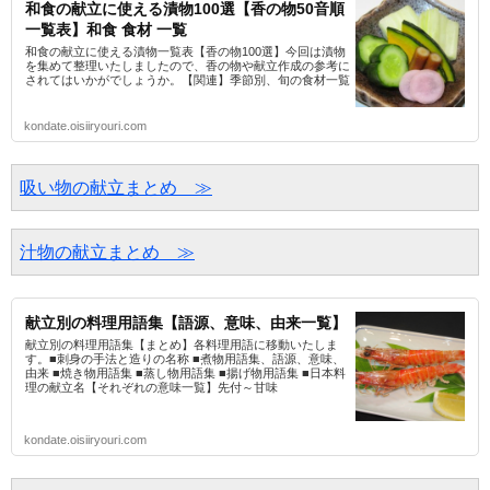
和食の献立に使える漬物100選【香の物50音順
一覧表】和食 食材 一覧
和食の献立に使える漬物一覧表【香の物100選】今回は漬物
を集めて整理いたしましたので、香の物や献立作成の参考に
されてはいかがでしょうか。【関連】季節別、旬の食材一覧
kondate.oisiiryouri.com
吸い物の献立まとめ　≫
汁物の献立まとめ　≫
献立別の料理用語集【語源、意味、由来一覧】
献立別の料理用語集【まとめ】各料理用語に移動いたしま
す。■刺身の手法と造りの名称 ■煮物用語集、語源、意味、
由来 ■焼き物用語集 ■蒸し物用語集 ■揚げ物用語集 ■日本料
理の献立名【それぞれの意味一覧】先付～甘味
kondate.oisiiryouri.com