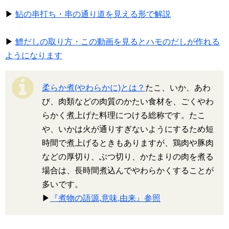
▶
鮎の串打ち・串の通り道を見える形で解説
▶
鱧だしの取り方・この動画を見るとハモのだしが作れる
ようになります
柔らか煮(やわらかに)とは？
たこ、いか、あわ
び、肉類などの肉質のかたい食材を、ごくやわ
らかく煮上げた料理につける総称です。たこ
や、いかは火が通りすぎないようにするため短
時間で煮上げるときもありますが、鶏肉や豚肉
などの厚切り、ぶつ切り、かたまりの肉を煮る
場合は、長時間煮込んでやわらかくすることが
多いです。
▶
『煮物の語源,意味,由来』参照