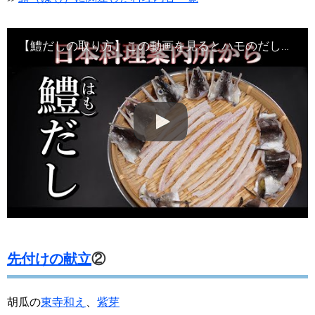
【鱧だしの取り方】この動画を見るとハモのだしが作れるようになります・Japanese food#和食レシピ日本料理案内所
先付けの献立
②
胡瓜の
東寺和え
、
紫芽