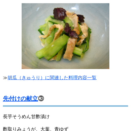
≫
胡瓜（きゅうり）に関連した料理内容一覧
先付けの献立
③
長芋そうめん甘酢漬け
酢取りみょうが、大葉、青ゆず