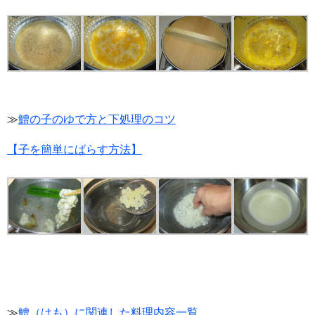
≫
鱧の子のゆで方と下処理のコツ
【子を簡単にばらす方法】
≫
鱧（はも）に関連した料理内容一覧