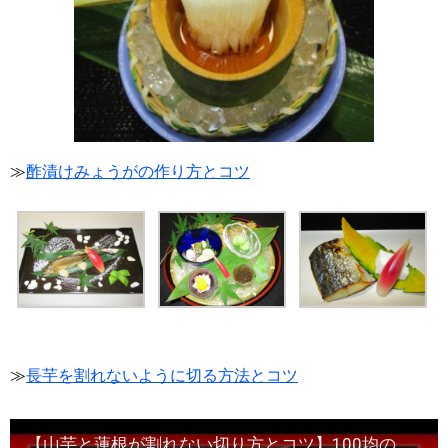
≫
酢漬けみょうがの作り方とコツ
≫
長芋を割れないように切る方法とコツ
【山芋と蓮根が割れない切り方とコツ】100均の道具で切れますよ・Japanese food#和食レシピ日本料理案内所