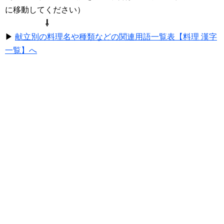
に移動してください）
⇩
▶
献立別の料理名や種類などの関連用語一覧表【料理 漢字
一覧】へ