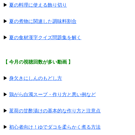
▶
夏の料理に使える飾り切り
▶
夏の煮物に関連した調味料割合
▶
夏の食材漢字クイズ問題集を解く
【 今月の視聴回数が多い動画 】
▶
身欠きにしんのもどし方
▶
鶏がら白濁スープ・作り方と悪い例など
▶
茗荷の甘酢漬けの基本的な作り方と注意点
▶
初心者向け！ゆでダコを柔らかく煮る方法