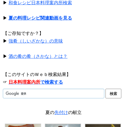
▶
和食レシピ日本料理案内所検索
▶
夏の料理レシピ関連動画を見る
【ご存知ですか？】
▶
強肴（しいざかな）の意味
▶
酒の肴の肴（さかな）とは？
【このサイトのＷｅｂ検索結果】
☞
日本料理案内所
で検索する
夏の
先付け
の献立