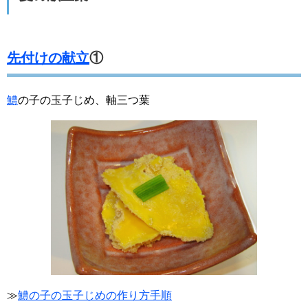
先付けの献立
①
鱧
の子の玉子じめ、軸三つ葉
≫
鱧の子の玉子じめの作り方手順