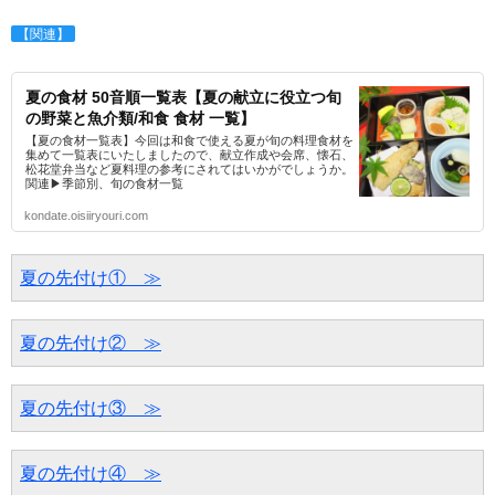
【関連】
夏の食材 50音順一覧表【夏の献立に役立つ旬
の野菜と魚介類/和食 食材 一覧】
【夏の食材一覧表】今回は和食で使える夏が旬の料理食材を
集めて一覧表にいたしましたので、献立作成や会席、懐石、
松花堂弁当など夏料理の参考にされてはいかがでしょうか。
関連▶季節別、旬の食材一覧
kondate.oisiiryouri.com
夏の先付け①　≫
夏の先付け②　≫
夏の先付け③　≫
夏の先付け④　≫